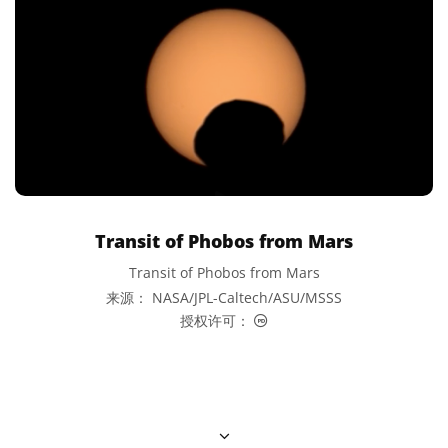
Transit of Phobos from Mars
Transit of Phobos from Mars
来源： NASA/JPL-Caltech/ASU/MSSS
公共领域 图标
授权许可：