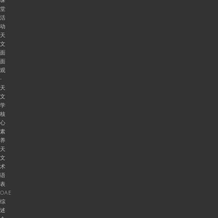
堂
活
动
天
文
面
面
观
-
天
文
学
核
心
素
养
天
文
术
语
表
OAE
综
述