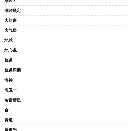
潮汐力
潮汐锁定
大红斑
大气层
地球
地心说
轨道
轨道周期
海神
海卫一
哈雷彗星
合
黄道
黄道光