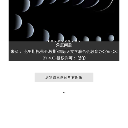
角度问题
尾，以
来源： 克里斯托弗·巴埃斯/国际天文学联合会教育办公室 (CC
来源：
德国
知识共享许可协议 署名 4.0 
知识共享许可协议 署名 4.0 国际 (CC BY 4.0) 图标
BY 4.0) 授权许可：
浏览该主题的所有图像