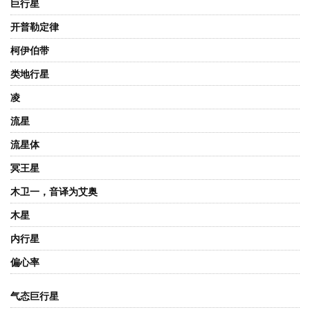
巨行星
开普勒定律
柯伊伯带
类地行星
凌
流星
流星体
冥王星
木卫一，音译为艾奥
木星
内行星
偏心率
气态巨行星