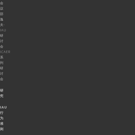
会
议
邵
逸
夫-
IAU
研
讨
会
ICAER
系
列
研
讨
会
研
究
IAU
行
为
准
则