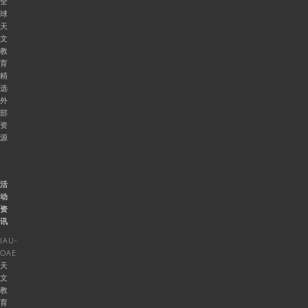
全
球
天
文
教
育
精
选
外
部
资
源
活
动
资
讯
IAU-
OAE
天
文
教
育