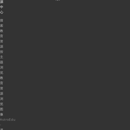
源
中
心
搜
索
教
育
资
源
按
主
题
浏
览
教
育
资
源
浏
览
图
像
AstroEdu
-
课