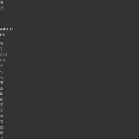
方
式
ABOUT
US
关
于
OAE
OAE
中
心
与
节
点
国
家
天
文
教
育
协
调
员