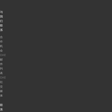
与
我
们
联
系
合
作
机
会
OAE
邮
件
列
表
OAE
社
交
媒
体
联
系