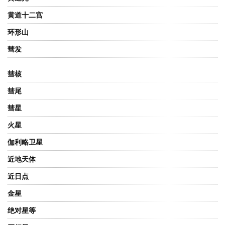
黄道十二宫
环形山
彗发
彗核
彗尾
彗星
火星
伽利略卫星
近地天体
近日点
金星
绝对星等