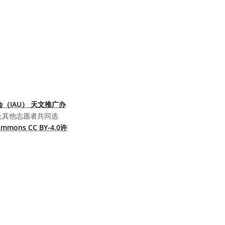
（IAU） 天文推广办
及其他志愿者共同选
Commons CC BY-4.0许