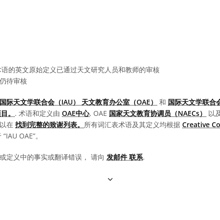
语的英文原始定义已通过天文研究人员和教师的审核
仍待审核
国际天文学联合会（IAU） 天文教育办公室（OAE）
和
国际天文学联合会
项目。
. 术语和定义由
OAE中心
, OAE
国家天文教育协调员（NAECs）
以
可以在
找到完整的致谢列表。
所有词汇表术语及其定义均根据
Creative 
IAU OAE”。
或定义中的事实或翻译错误， 请向
发邮件 联系
.