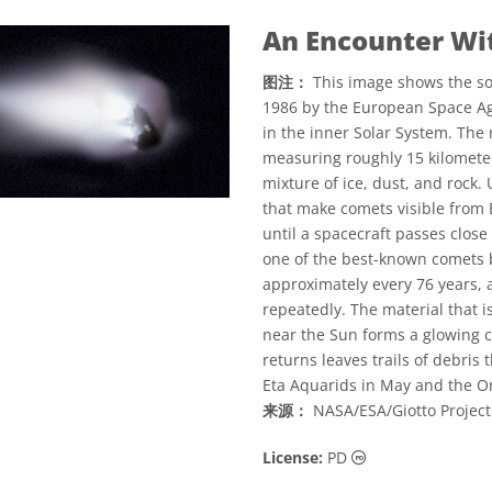
An Encounter Wi
图注：
This image shows the sol
1986 by the European Space Age
in the inner Solar System. The
measuring roughly 15 kilometer
mixture of ice, dust, and rock.
that make comets visible from Ea
until a spacecraft passes close
one of the best-known comets b
approximately every 76 years, 
repeatedly. The material that 
near the Sun forms a glowing c
returns leaves trails of debri
Eta Aquarids in May and the Or
来源：
NASA/ESA/Giotto Projec
公共领域 图标
License:
PD