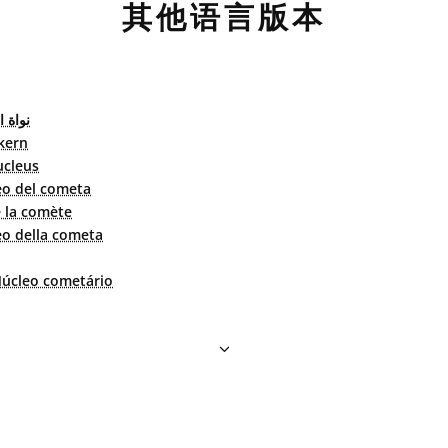
其他语言版本
نواة 
kern
cleus
eo del cometa
 la comète
o della cometa
úcleo cometário