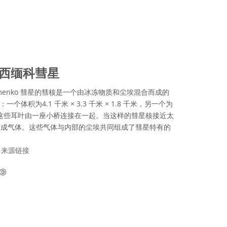
拉西缅科彗星
erasimenko 彗星的彗核是一个由冰冻物质和尘埃混合而成的
体积为4.1 千米 × 3.3 千米 × 1.8 千米，另一个为
1.8 千米。这些耳叶由一座小桥连接在一起。当这样的彗星核接近太
变成气体。这些气体与内部的尘埃共同组成了彗星特有的
M
来源链接
知识共享许可协议 Attribution-ShareAlike 3.0 IGO 图标