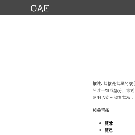
描述:
彗核是彗星的核
的唯一组成部分。靠近
尾的形式围绕着彗核，
相关词条
彗发
彗星