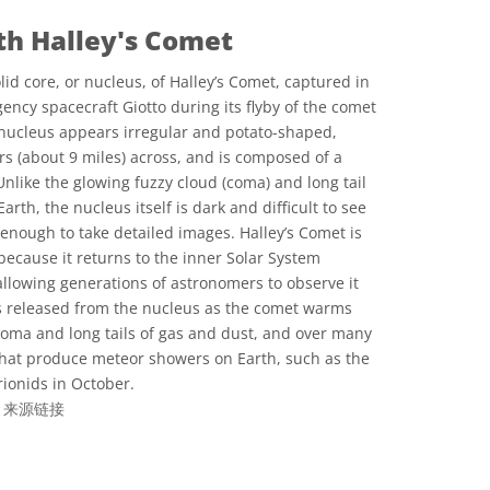
th Halley's Comet
id core, or nucleus, of Halley’s Comet, captured in
ncy spacecraft Giotto during its flyby of the comet
 nucleus appears irregular and potato-shaped,
s (about 9 miles) across, and is composed of a
 Unlike the glowing fuzzy cloud (coma) and long tail
rth, the nucleus itself is dark and difficult to see
 enough to take detailed images. Halley’s Comet is
ecause it returns to the inner Solar System
allowing generations of astronomers to observe it
is released from the nucleus as the comet warms
oma and long tails of gas and dust, and over many
s that produce meteor showers on Earth, such as the
ionids in October.
t
来源链接