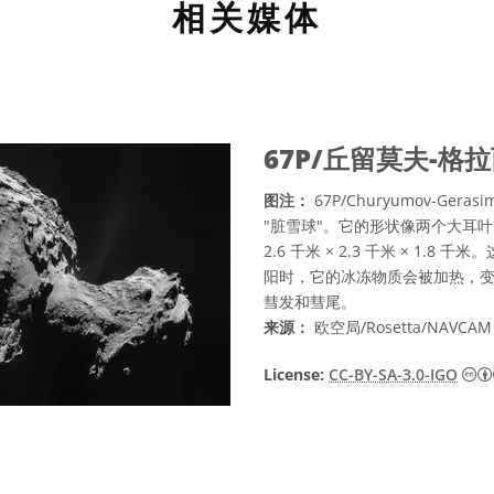
相关媒体
67P/丘留莫夫-格
图注：
67P/Churyumov-G
"脏雪球"。它的形状像两个大耳叶：一个
2.6 千米 × 2.3 千米 × 
阳时，它的冰冻物质会被加热，
彗发和彗尾。
来源：
欧空局/Rosetta/NAVCA
License:
CC-BY-SA-3.0-IGO