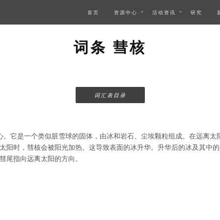
首页
资源中心
活动资讯
研究
词条 彗核
词汇表目录
心。它是一个类似脏雪球的固体，由冰和岩石、尘埃颗粒组成。在远离太
太阳时，彗核会被阳光加热。这导致表面的冰升华。升华后的冰及其中的
彗尾指向远离太阳的方向。