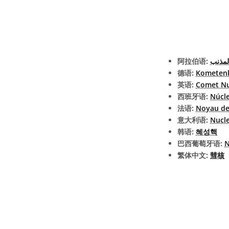
阿拉伯语:
المذنب
德语:
Kometen
英语:
Comet Nu
西班牙语:
Núcl
法语:
Noyau de
意大利语:
Nucle
韩语:
혜성핵
巴西葡萄牙语:
N
繁体中文:
彗核