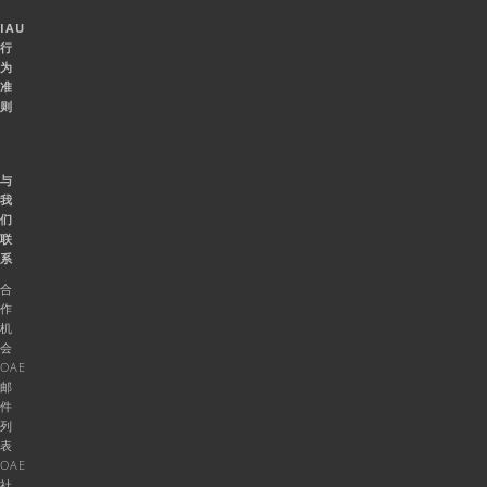
IAU
行
为
准
则
与
我
们
联
系
合
作
机
会
OAE
邮
件
列
表
OAE
社