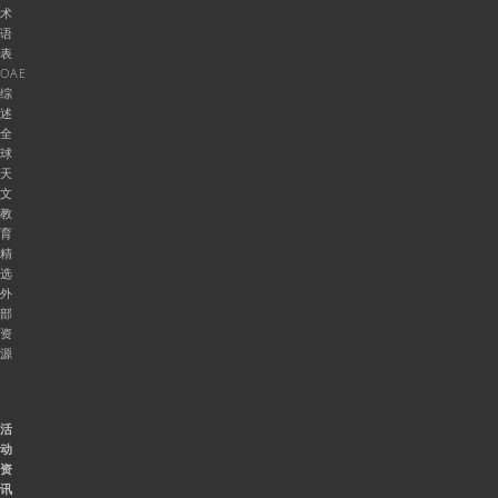
术
语
表
OAE
综
述
全
球
天
文
教
育
精
选
外
部
资
源
活
动
资
讯