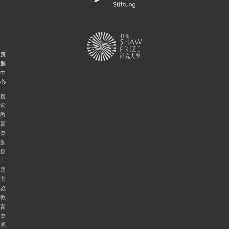
资
源
中
心
搜
索
教
育
资
源
按
主
题
浏
览
教
育
资
源