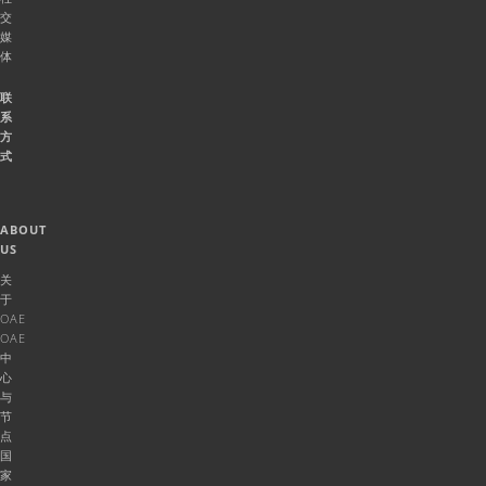
交
媒
体
联
系
方
式
ABOUT
US
关
于
OAE
OAE
中
心
与
节
点
国
家