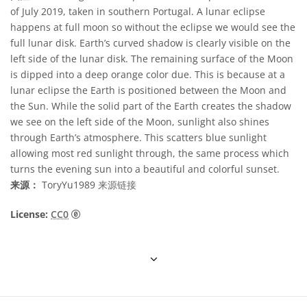
of July 2019, taken in southern Portugal. A lunar eclipse
happens at full moon so without the eclipse we would see the
full lunar disk. Earth’s curved shadow is clearly visible on the
left side of the lunar disk. The remaining surface of the Moon
is dipped into a deep orange color due. This is because at a
lunar eclipse the Earth is positioned between the Moon and
the Sun. While the solid part of the Earth creates the shadow
we see on the left side of the Moon, sunlight also shines
through Earth’s atmosphere. This scatters blue sunlight
allowing most red sunlight through, the same process which
turns the evening sun into a beautiful and colorful sunset.
来源：
ToryYu1989
来源链接
CC0 1.0 通用 (CC0 1.0) 公共领域贡献 图标
License:
CC0