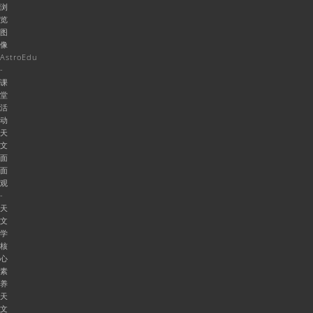
浏
览
图
像
AstroEdu
-
课
堂
活
动
天
文
面
面
观
-
天
文
学
核
心
素
养
天
文