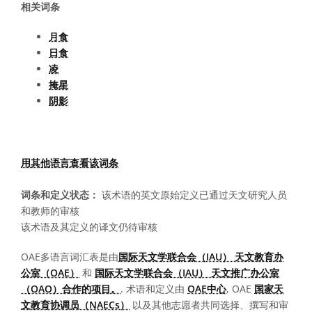
相关词条
月食
日食
凌
掩星
阴影
用其他语言查看该词条
词条和定义状态：
该术语的英文原始定义已通过天文研究人员
和教师的审核
该术语及其定义的译文仍待审核
OAE多语言词汇表是由
国际天文学联合会（IAU） 天文教育办
公室（OAE）
和
国际天文学联合会（IAU） 天文推广办公室
（OAO）合作的项目。
. 术语和定义由
OAE中心
, OAE
国家天
文教育协调员（NAECs）
以及其他志愿者共同选择、撰写和审