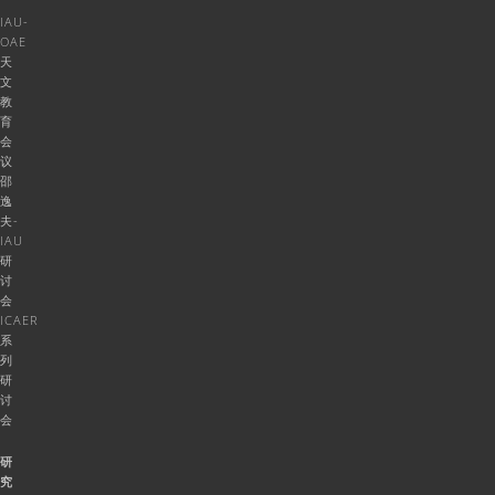
IAU-
OAE
天
文
教
育
会
议
邵
逸
夫-
IAU
研
讨
会
ICAER
系
列
研
讨
会
研
究