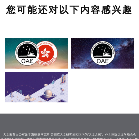
您可能还对以下内容感兴趣
天文教育办公室设于海德堡马克斯·普朗克天文研究所园区内的“天文之家”。作为国际天文学联合会
(IAU)的下设机构，本办公室主要经费来自克劳斯·茨希拉基金会和卡尔·蔡司基金会。邵逸夫-IAU 天文