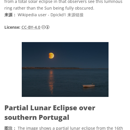
from a total solar eclipse in that observers see this luminous
ring rather than the Sun being fully obscured.
来源：
Wikipedia user - Dpickd1
来源链接
知识共享许可协议 署名 4.0 国际 (CC BY 4.0
License:
CC-BY-4.0
Partial Lunar Eclipse over
southern Portugal
图注：
The image shows a partial lunar eclipse from the 16th