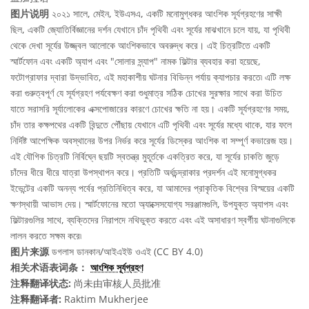
图片说明
২০২১ সালে, মেইন, ইউএসএ, একটি মনোমুগ্ধকর আংশিক সূর্যগ্রহণের সাক্ষী
ছিল, একটি জ্যোতির্বিজ্ঞানের দর্শন যেখানে চাঁদ পৃথিবী এবং সূর্যের মাঝখানে চলে যায়, যা পৃথিবী
থেকে দেখা সূর্যের উজ্জ্বল আলোকে আংশিকভাবে অবরুদ্ধ করে। এই চিত্রটিতে একটি
স্মার্টফোন এবং একটি অ্যাপ এবং "সোলার স্ন্যাপ" নামক ফিল্টার ব্যবহার করা হয়েছে,
ফটোগ্রাফার দ্বারা উদ্ভাবিত, এই মহাকাশীয় ঘটনার বিভিন্ন পর্যায় ক্যাপচার করতে৷ এটি লক্ষ
করা গুরুত্বপূর্ণ যে সূর্যগ্রহণ পর্যবেক্ষণ করা শুধুমাত্র সঠিক চোখের সুরক্ষার সাথে করা উচিত
যাতে সরাসরি সূর্যালোকের এক্সপোজারের কারণে চোখের ক্ষতি না হয়। একটি সূর্যগ্রহণের সময়,
চাঁদ তার কক্ষপথের একটি বিন্দুতে পৌঁছায় যেখানে এটি পৃথিবী এবং সূর্যের মধ্যে থাকে, যার ফলে
নির্দিষ্ট আপেক্ষিক অবস্থানের উপর নির্ভর করে সূর্যের ডিস্কের আংশিক বা সম্পূর্ণ কভারেজ হয়।
এই যৌগিক চিত্রটি নির্বিঘ্নে ছয়টি স্বতন্ত্র মুহূর্তকে একত্রিত করে, যা সূর্যের চাকতি জুড়ে
চাঁদের ধীরে ধীরে যাত্রা উপস্থাপন করে। প্রতিটি অর্ধচন্দ্রাকার প্রদর্শন এই মনোমুগ্ধকর
ইভেন্টের একটি অনন্য পর্বের প্রতিনিধিত্ব করে, যা আমাদের প্রাকৃতিক বিশ্বের বিস্ময়ের একটি
ক্ষণস্থায়ী আভাস দেয়। স্মার্টফোনের মতো অ্যাক্সেসযোগ্য সরঞ্জামগুলি, উপযুক্ত অ্যাপস এবং
ফিল্টারগুলির সাথে, ব্যক্তিদের নিরাপদে নথিভুক্ত করতে এবং এই অসাধারণ স্বর্গীয় ঘটনাগুলিকে
লালন করতে সক্ষম করে৷
图片来源
ডগলাস ডানকান/আইএইউ ওএই (CC BY 4.0)
相关术语表词条：
আংশিক সূর্যগ্রহণ
注释翻译状态:
尚未由审核人员批准
注释翻译者:
Raktim Mukherjee