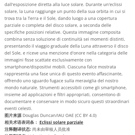
dall'esposizione diretta alla luce solare. Durante un'eclissi
solare, la Luna raggiunge un punto della sua orbita in cui si
trova tra la Terra e il Sole, dando luogo a una copertura
parziale o completa del disco solare, a seconda delle
specifiche posizioni relative. Questa immagine composita
combina senza soluzione di continuità sei momenti distinti,
presentando il viaggio graduale della Luna attraverso il disco
del Sole, e riceve una menzione d'onore nella categoria delle
immagini fisse scattate esclusivamente con
smartphone/dispositivi mobili. Ciascuna falce mostrata
rappresenta una fase unica di questo evento affascinante,
offrendo uno sguardo fugace sulla meraviglia del nostro
mondo naturale. Strumenti accessibili come gli smartphone,
insieme ad applicazioni e filtri appropriati, consentono di
documentare e conservare in modo sicuro questi straordinari
eventi celesti.
图片来源
Douglas Duncan/IAU OAE (CC BY 4.0)
相关术语表词条：
Eclissi solare parziale
注释翻译状态:
尚未由审核人员批准