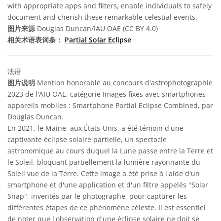
with appropriate apps and filters, enable individuals to safely
document and cherish these remarkable celestial events.
图片来源
Douglas Duncan/IAU OAE (CC BY 4.0)
相关术语表词条：
Partial Solar Eclipse
法语
图片说明
Mention honorable au concours d'astrophotographie
2023 de l'AIU OAE, catégorie Images fixes avec smartphones-
appareils mobiles : Smartphone Partial Eclipse Combined, par
Douglas Duncan.
En 2021, le Maine, aux États-Unis, a été témoin d'une
captivante éclipse solaire partielle, un spectacle
astronomique au cours duquel la Lune passe entre la Terre et
le Soleil, bloquant partiellement la lumière rayonnante du
Soleil vue de la Terre. Cette image a été prise à l'aide d'un
smartphone et d'une application et d'un filtre appelés "Solar
Snap", inventés par le photographe, pour capturer les
différentes étapes de ce phénomène céleste. Il est essentiel
de noter que l'observation d'une éclipse solaire ne doit se