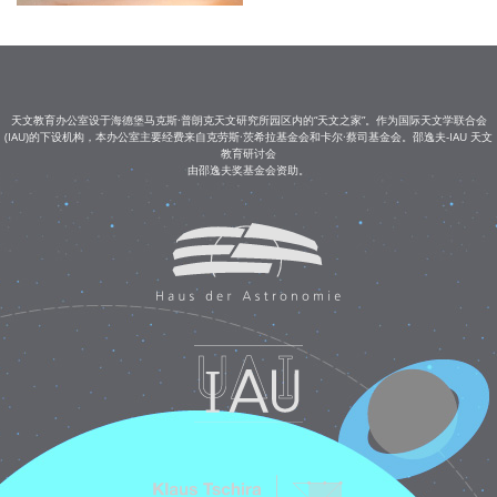
天文教育办公室设于海德堡马克斯·普朗克天文研究所园区内的“天文之家”。作为国际天文学联合会
(IAU)的下设机构，本办公室主要经费来自克劳斯·茨希拉基金会和卡尔·蔡司基金会。邵逸夫-IAU 天文
教育研讨会
由邵逸夫奖基金会资助。