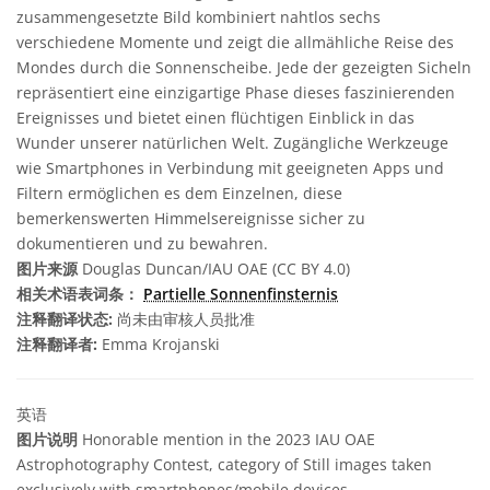
zusammengesetzte Bild kombiniert nahtlos sechs
verschiedene Momente und zeigt die allmähliche Reise des
Mondes durch die Sonnenscheibe. Jede der gezeigten Sicheln
repräsentiert eine einzigartige Phase dieses faszinierenden
Ereignisses und bietet einen flüchtigen Einblick in das
Wunder unserer natürlichen Welt. Zugängliche Werkzeuge
wie Smartphones in Verbindung mit geeigneten Apps und
Filtern ermöglichen es dem Einzelnen, diese
bemerkenswerten Himmelsereignisse sicher zu
dokumentieren und zu bewahren.
图片来源
Douglas Duncan/IAU OAE (CC BY 4.0)
相关术语表词条：
Partielle Sonnenfinsternis
注释翻译状态:
尚未由审核人员批准
注释翻译者:
Emma Krojanski
英语
图片说明
Honorable mention in the 2023 IAU OAE
Astrophotography Contest, category of Still images taken
exclusively with smartphones/mobile devices.