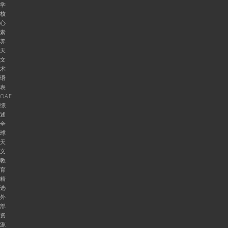
学
核
心
素
养
天
文
术
语
表
OAE
综
述
全
球
天
文
教
育
精
选
外
部
资
源