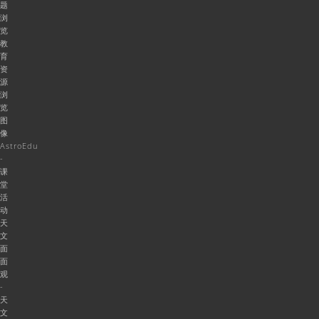
题
浏
览
教
育
资
源
浏
览
图
像
AstroEdu
-
课
堂
活
动
天
文
面
面
观
-
天
文