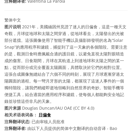
注释翻译者:
Valentina La Parola
繁体中文
图片说明
2021年，美國緬因州見證了迷人的日偏食，這是一種天文
奇觀，月球從地球和太陽之間穿過，從地球看去，太陽發出的光被
部分遮擋。這張圖像使用了智能手機以及攝影師發明的名為“Solar
Snap”的應用程序和濾鏡，捕捉到了這一天象的各個階段。需要注意
的是，觀測日食時應佩戴合適的護目鏡，以避免直視太陽對眼睛造
成的傷害。日食期間，月球在其軌道上到達地球和太陽之間的某一
點，從而部分或完全覆蓋太陽圓面，具體取決於它們的相對位置。
這張合成圖像無縫結合了六個不同的時刻，展現了月球逐漸穿過太
陽圓面的過程。每一彎月牙形的太陽，都展現了這迷人事件的一個
獨特階段，讓我們稍縱即逝地領略到自然世界的奇妙。智能手機等
便捷工具，結合適當的應用程序和濾鏡，使每個人都能夠安全地記
錄並珍惜這些非凡的天象。
图片来源
Douglas Duncan/IAU OAE (CC BY 4.0)
相关术语表词条：
日偏食
注释翻译状态:
已由审核人员批准
注释翻译者:
由以下人员提供的简体中文翻译的自动音译 - Bao