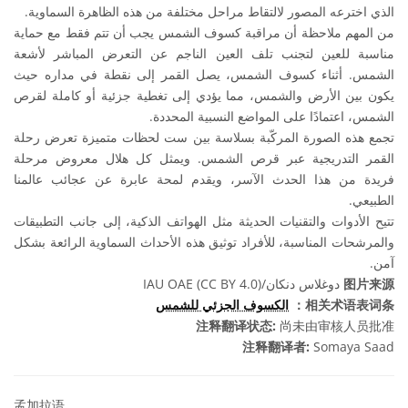
الذي اخترعه المصور لالتقاط مراحل مختلفة من هذه الظاهرة السماوية.
من المهم ملاحظة أن مراقبة كسوف الشمس يجب أن تتم فقط مع حماية
مناسبة للعين لتجنب تلف العين الناجم عن التعرض المباشر لأشعة
الشمس. أثناء كسوف الشمس، يصل القمر إلى نقطة في مداره حيث
يكون بين الأرض والشمس، مما يؤدي إلى تغطية جزئية أو كاملة لقرص
الشمس، اعتمادًا على المواضع النسبية المحددة.
تجمع هذه الصورة المركّبة بسلاسة بين ست لحظات متميزة تعرض رحلة
القمر التدريجية عبر قرص الشمس. ويمثل كل هلال معروض مرحلة
فريدة من هذا الحدث الآسر، ويقدم لمحة عابرة عن عجائب عالمنا
الطبيعي.
تتيح الأدوات والتقنيات الحديثة مثل الهواتف الذكية، إلى جانب التطبيقات
والمرشحات المناسبة، للأفراد توثيق هذه الأحداث السماوية الرائعة بشكل
آمن.
دوغلاس دنكان/IAU OAE (CC BY 4.0)
图片来源
الكسوف الجزئي للشمس
相关术语表词条：
注释翻译状态:
尚未由审核人员批准
注释翻译者:
Somaya Saad
孟加拉语