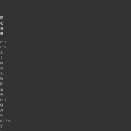
活
动
资
讯
IAU-
OAE
天
文
教
育
会
议
邵
逸
夫-
IAU
研
讨
会
ICAER
系