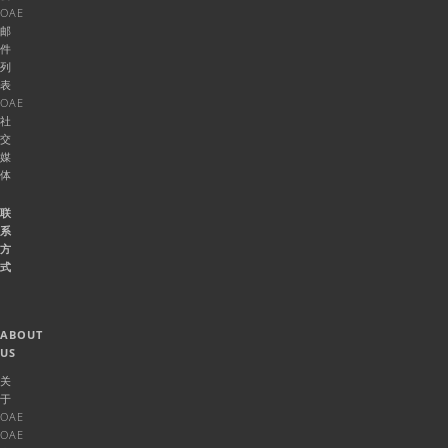
OAE
邮
件
列
表
OAE
社
交
媒
体
联
系
方
式
ABOUT
US
关
于
OAE
OAE