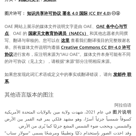
知识共享许
图片许可：
知识共享许可协议 署名 4.0 国际 (CC BY 4.0)
OAE 网站上展示的媒体文件说明文字是由 OAE、
OAE 各中心与节
点
、OAE 的
国家天文教育协调员（NAECs）
和其他志愿者共同撰
写、翻译与审核的。您可以在
这里
查看我们翻译项目的完整致谢名
单。所有媒体文件说明均遵循
Creative Commons CC BY-4.0 许可
协议
进行发布，应注明来源为“IAU OAE”。媒体文件本身可能有不同
的许可协议（见上文），请根据“来源”部分注明相应来源。
如果您发现此词汇术语或定义中的事实或翻译错误， 请向
发邮件 联
系
.
其他语言版本的图注
阿拉伯语
في عام 2021، شهدت ولاية مين بالولايات المتحدة الأمريكية
图片说明
كسوفاً شمسياً جزئياً آسرًا، وهو مشهد فلكي يمر فيه القمر بين الأرض
والشمس، ويحجب ضوء الشمس المشع جزئيًا كما يُرى من الأرض.
وقد اخذت الصور بإستخدام ذكيًا وتطبيقًا ومرشحًا يسمى "سولار سناب"