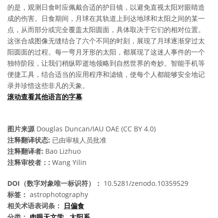
的是，观测日食时应佩戴合适的护目镜，以避免直视太阳对眼睛造
成的伤害。日食期间，月球在其轨道上到达地球和太阳之间的某一
点，从而部分或完全覆盖太阳圆面，具体取决于它们的相对位置。
这张合成图像无缝结合了六个不同的时刻，展现了月球逐渐穿过太
阳圆面的过程。每一弯月牙形的太阳，都展现了这迷人事件的一个
独特阶段，让我们稍纵即逝地领略到自然世界的奇妙。智能手机等
便捷工具，结合适当的应用程序和滤镜，使每个人都能够安全地记
录并珍惜这些非凡的天象。
滚动查看其他语言的字幕
图片来源
Douglas Duncan/IAU OAE (CC BY 4.0)
注释翻译状态:
已由审核人员批准
注释翻译者:
Bao Lizhuo
注释审校者：:
Wang Yilin
DOI（数字对象唯一标识符）：
10.5281/zenodo.10359529
标签：
astrophotography
相关术语表词条：
日偏食
分类：
肉眼天文学
,
太阳系