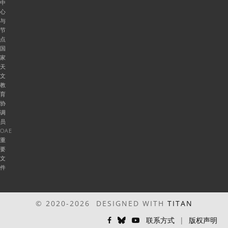
中
心
与
节
点
国
家
天
文
教
育
协
调
员
OAE
重
要
文
件
© 2020-2026 DESIGNED WITH
TITAN
联系方式
|
版权声明