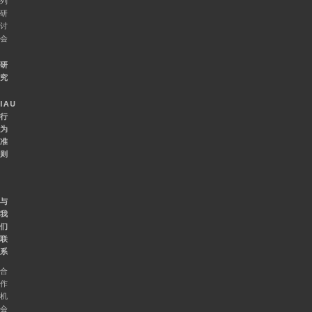
列
研
讨
会
研
究
IAU
行
为
准
则
与
我
们
联
系
合
作
机
会