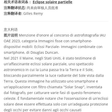
相关术语表词条：
Eclipse solaire partielle
注释翻译状态:
尚未由审核人员批准
注释翻译者:
Gilles Remy
意大利语
图片说明
Menzione d'onore al concorso di astrofotografia IAU
OAE 2023, categoria Immagini fisse con smartphone-
dispositivi mobili: Eclissi Parziale- Immagini combinate con
smartphone, di Douglas Duncan.
Nel 2021 il Maine, negli Stati Uniti, è stato testimone di
un'affascinante eclissi solare parziale, uno spettacolo
astronomico in cui la Luna passa tra la Terra e il Sole,
bloccando parzialmente la luce radiante del Sole vista dalla
Terra. Questa immagine ha utilizzato uno smartphone e
un'applicazione con filtro chiamata "Solar Snap", inventata
dal fotografo, per catturare varie fasi di questo fenomeno
celeste. È fondamentale notare che l'osservazione di un'eclissi
solare deve essere effettuata solo con un'adeguata protezione
degli occhi per evitare danni agli occhi causati