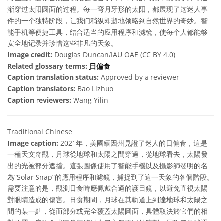
渐穿过太阳圆面的过程。每一弯月牙形的太阳，都展现了这迷人事
件的一个独特阶段，让我们稍纵即逝地领略到自然世界的奇妙。智
能手机等便捷工具，结合适当的应用程序和滤镜，使每个人都能够
安全地记录并珍惜这些非凡的天象。
Image credit:
Douglas Duncan/IAU OAE (CC BY 4.0)
Related glossary terms:
日偏食
Caption translation status:
Approved by a reviewer
Caption translators:
Bao Lizhuo
Caption reviewers:
Wang Yilin
Traditional Chinese
Image caption:
2021年，美國緬因州見證了迷人的日偏食，這是
一種天文奇觀，月球從地球和太陽之間穿過，從地球看去，太陽發
出的光被部分遮擋。這張圖像使用了智能手機以及攝影師發明的名
為“Solar Snap”的應用程序和濾鏡，捕捉到了這一天象的各個階段。
需要注意的是，觀測日食時應佩戴合適的護目鏡，以避免直視太陽
對眼睛造成的傷害。日食期間，月球在其軌道上到達地球和太陽之
間的某一點，從而部分或完全覆蓋太陽圓面，具體取決於它們的相