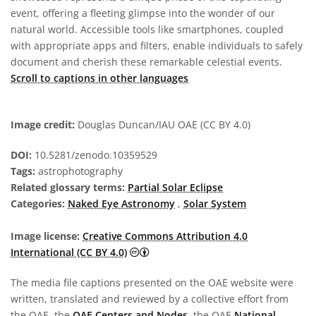
event, offering a fleeting glimpse into the wonder of our
natural world. Accessible tools like smartphones, coupled
with appropriate apps and filters, enable individuals to safely
document and cherish these remarkable celestial events.
Scroll to captions in other languages
Image credit:
Douglas Duncan/IAU OAE (CC BY 4.0)
DOI:
10.5281/zenodo.10359529
Tags:
astrophotography
Related glossary terms:
Partial Solar Eclipse
Categories:
Naked Eye Astronomy
,
Solar System
Image license:
Creative Commons Attribution 4.0
Creative Commons Attribution 4.0 In
International (CC BY 4.0)
The media file captions presented on the OAE website were
written, translated and reviewed by a collective effort from
the OAE, the
OAE Centers and Nodes
, the OAE
National