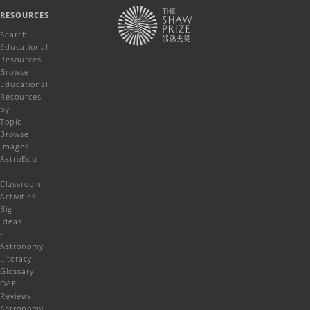
RESOURCES
Search
Educational
Resources
Browse
Educational
Resources
by
Topic
Browse
Images
AstroEdu
-
Classroom
Activities
Big
Ideas
-
Astronomy
Literacy
Glossary
OAE
Reviews
Astronomy