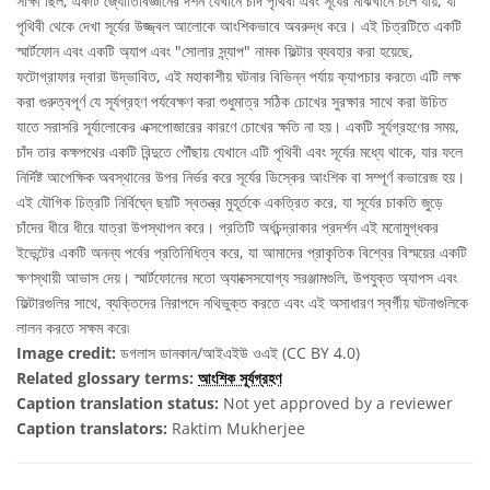
সাক্ষী ছিল, একটি জ্যোতির্বিজ্ঞানের দর্শন যেখানে চাঁদ পৃথিবী এবং সূর্যের মাঝখানে চলে যায়, যা
পৃথিবী থেকে দেখা সূর্যের উজ্জ্বল আলোকে আংশিকভাবে অবরুদ্ধ করে। এই চিত্রটিতে একটি
স্মার্টফোন এবং একটি অ্যাপ এবং "সোলার স্ন্যাপ" নামক ফিল্টার ব্যবহার করা হয়েছে,
ফটোগ্রাফার দ্বারা উদ্ভাবিত, এই মহাকাশীয় ঘটনার বিভিন্ন পর্যায় ক্যাপচার করতে৷ এটি লক্ষ
করা গুরুত্বপূর্ণ যে সূর্যগ্রহণ পর্যবেক্ষণ করা শুধুমাত্র সঠিক চোখের সুরক্ষার সাথে করা উচিত
যাতে সরাসরি সূর্যালোকের এক্সপোজারের কারণে চোখের ক্ষতি না হয়। একটি সূর্যগ্রহণের সময়,
চাঁদ তার কক্ষপথের একটি বিন্দুতে পৌঁছায় যেখানে এটি পৃথিবী এবং সূর্যের মধ্যে থাকে, যার ফলে
নির্দিষ্ট আপেক্ষিক অবস্থানের উপর নির্ভর করে সূর্যের ডিস্কের আংশিক বা সম্পূর্ণ কভারেজ হয়।
এই যৌগিক চিত্রটি নির্বিঘ্নে ছয়টি স্বতন্ত্র মুহূর্তকে একত্রিত করে, যা সূর্যের চাকতি জুড়ে
চাঁদের ধীরে ধীরে যাত্রা উপস্থাপন করে। প্রতিটি অর্ধচন্দ্রাকার প্রদর্শন এই মনোমুগ্ধকর
ইভেন্টের একটি অনন্য পর্বের প্রতিনিধিত্ব করে, যা আমাদের প্রাকৃতিক বিশ্বের বিস্ময়ের একটি
ক্ষণস্থায়ী আভাস দেয়। স্মার্টফোনের মতো অ্যাক্সেসযোগ্য সরঞ্জামগুলি, উপযুক্ত অ্যাপস এবং
ফিল্টারগুলির সাথে, ব্যক্তিদের নিরাপদে নথিভুক্ত করতে এবং এই অসাধারণ স্বর্গীয় ঘটনাগুলিকে
লালন করতে সক্ষম করে৷
Image credit:
ডগলাস ডানকান/আইএইউ ওএই (CC BY 4.0)
Related glossary terms:
আংশিক সূর্যগ্রহণ
Caption translation status:
Not yet approved by a reviewer
Caption translators:
Raktim Mukherjee