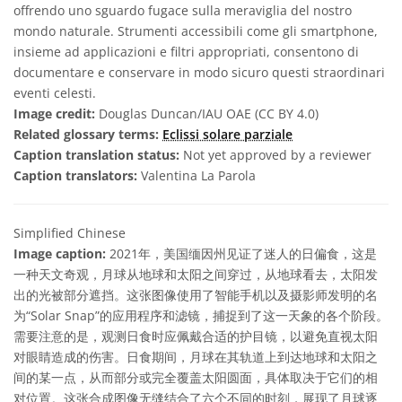
offrendo uno sguardo fugace sulla meraviglia del nostro
mondo naturale. Strumenti accessibili come gli smartphone,
insieme ad applicazioni e filtri appropriati, consentono di
documentare e conservare in modo sicuro questi straordinari
eventi celesti.
Image credit:
Douglas Duncan/IAU OAE (CC BY 4.0)
Related glossary terms:
Eclissi solare parziale
Caption translation status:
Not yet approved by a reviewer
Caption translators:
Valentina La Parola
Simplified Chinese
Image caption:
2021年，美国缅因州见证了迷人的日偏食，这是
一种天文奇观，月球从地球和太阳之间穿过，从地球看去，太阳发
出的光被部分遮挡。这张图像使用了智能手机以及摄影师发明的名
为“Solar Snap”的应用程序和滤镜，捕捉到了这一天象的各个阶段。
需要注意的是，观测日食时应佩戴合适的护目镜，以避免直视太阳
对眼睛造成的伤害。日食期间，月球在其轨道上到达地球和太阳之
间的某一点，从而部分或完全覆盖太阳圆面，具体取决于它们的相
对位置。这张合成图像无缝结合了六个不同的时刻，展现了月球逐