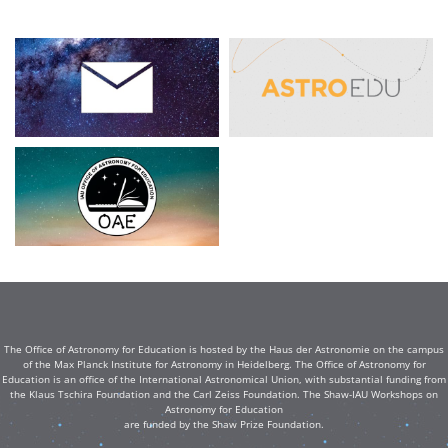
The Office of Astronomy for Education is hosted by the Haus der Astronomie on the campus
of the Max Planck Institute for Astronomy in Heidelberg. The Office of Astronomy for
Education is an office of the International Astronomical Union, with substantial funding from
the Klaus Tschira Foundation and the Carl Zeiss Foundation. The Shaw-IAU Workshops on
Astronomy for Education
are funded by the Shaw Prize Foundation.