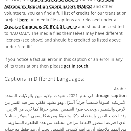
Astronomy Education Coordinators (NAECs)
and other
volunteers. You can find a full list of credits for our translation
project
here
. All media file captions are released under a
Creative Commons CC BY-4.0 license
and should be credited
to "IAU OAE". The media files themselves may have different
licenses (see above) and should be credited as listed above
under "credit".
If you notice a factual error in this caption or an error in any
of its translations then please
get in touch
.
Captions in Different Languages:
Arabic
في عام 2021، شهدت ولاية مين بالولايات المتحدة
Image caption:
الأمريكية كسوفاً شمسياً جزئياً آسرًا، وهو مشهد فلكي يمر فيه القمر بين
الأرض والشمس، ويحجب ضوء الشمس المشع جزئيًا كما يُرى من الأرض.
وقد اخذت الصور بإستخدام ذكيًا وتطبيقًا ومرشحًا يسمى "سولار سناب"
الذي اخترعه المصور لالتقاط مراحل مختلفة من هذه الظاهرة السماوية.
من المهم ملاحظة أن مراقبة كسوف الشمس يجب أن تتم فقط مع حماية