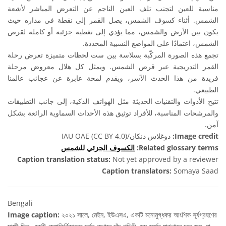
مناسبة للعين لتجنب تلف العين الناجم عن التعرض المباشر لأشعة
الشمس. أثناء كسوف الشمس، يصل القمر إلى نقطة في مداره حيث
يكون بين الأرض والشمس، مما يؤدي إلى تغطية جزئية أو كاملة لقرص
الشمس، اعتمادًا على المواضع النسبية المحددة.
تجمع هذه الصورة المركّبة بسلاسة بين ست لحظات متميزة تعرض رحلة
القمر التدريجية عبر قرص الشمس. ويمثل كل هلال معروض مرحلة
فريدة من هذا الحدث الآسر، ويقدم لمحة عابرة عن عجائب عالمنا
الطبيعي.
تتيح الأدوات والتقنيات الحديثة مثل الهواتف الذكية، إلى جانب التطبيقات
والمرشحات المناسبة، للأفراد توثيق هذه الأحداث السماوية الرائعة بشكل
آمن.
دوغلاس دنكان/IAU OAE (CC BY 4.0)
Image credit:
الكسوف الجزئي للشمس
Related glossary terms:
Caption translation status:
Not yet approved by a reviewer
Caption translators:
Somaya Saad
Bengali
Image caption:
২০২১ সালে, মেইন, ইউএসএ, একটি মনোমুগ্ধকর আংশিক সূর্যগ্রহণের