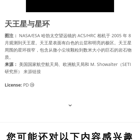
天王星与星环
图注：
NASA/ESA 哈勃太空望远镜的 ACS/HRC 相机于 2005 年 8
月观测到天王星。天王星表面有白色的云层和明亮的极区。天王星
周围的星环很窄，包含从微小尘埃颗粒到数米大小的巨石的岩石物
质。
来源：
美国国家航空航天局、欧洲航天局和 M. Showalter（SETI
研究所）
来源链接
公共领域 图标
License:
PD
您可能还对以下内容感兴趣