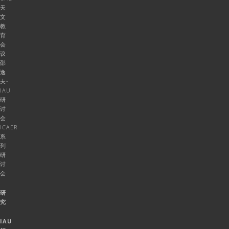
天
文
教
育
会
议
邵
逸
夫-
IAU
研
讨
会
ICAER
系
列
研
讨
会
研
究
IAU