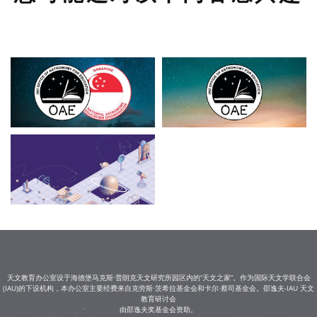
天文教育办公室设于海德堡马克斯·普朗克天文研究所园区内的“天文之家”。作为国际天文学联合会
(IAU)的下设机构，本办公室主要经费来自克劳斯·茨希拉基金会和卡尔·蔡司基金会。邵逸夫-IAU 天文
教育研讨会
由邵逸夫奖基金会资助。