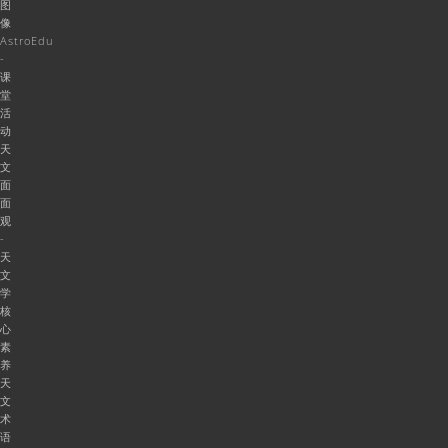
图
像
AstroEdu
-
课
堂
活
动
天
文
面
面
观
-
天
文
学
核
心
素
养
天
文
术
语