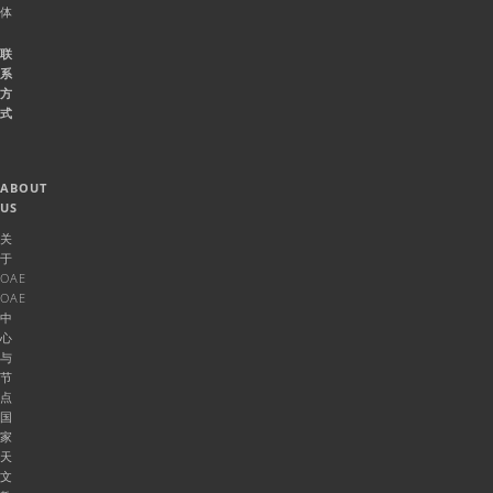
体
联
系
方
式
ABOUT
US
关
于
OAE
OAE
中
心
与
节
点
国
家
天
文