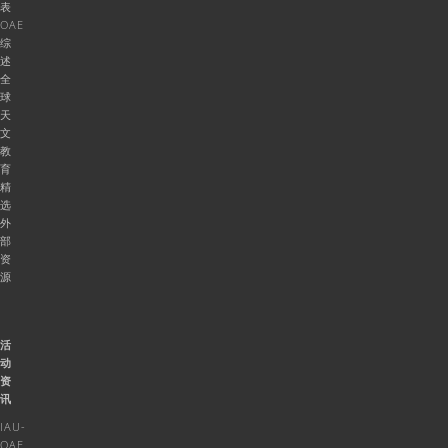
表
OAE
综
述
全
球
天
文
教
育
精
选
外
部
资
源
活
动
资
讯
IAU-
OAE