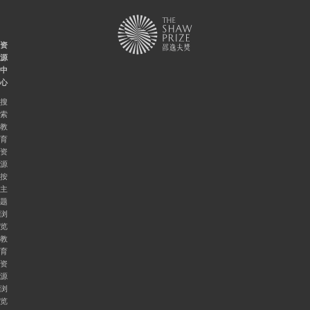
资
源
中
心
搜
索
教
育
资
源
按
主
题
浏
览
教
育
资
源
浏
览