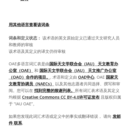
用其他语言查看该词条
词条和定义状态：
该术语的英文原始定义已通过天文研究人员
和教师的审核
该术语及其定义的译文仍待审核
OAE多语言词汇表是由
国际天文学联合会（IAU） 天文教育办
公室（OAE）
和
国际天文学联合会（IAU） 天文推广办公室
（OAO）合作的项目。
. 术语和定义由
OAE中心
, OAE
国家天
文教育协调员（NAECs）
以及其他志愿者共同选择、撰写和审
阅。您可以在
找到完整的致谢列表。
所有词汇表术语及其定义
均根据
Creative Commons CC BY-4.0许可证发布
且版权归属
于 “IAU OAE”。
如果您发现此词汇术语或定义中的事实或翻译错误， 请向
发邮
件 联系
.