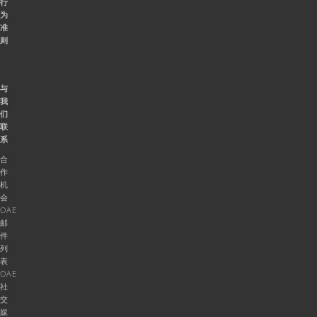
行
为
准
则
与
我
们
联
系
合
作
机
会
OAE
邮
件
列
表
OAE
社
交
媒