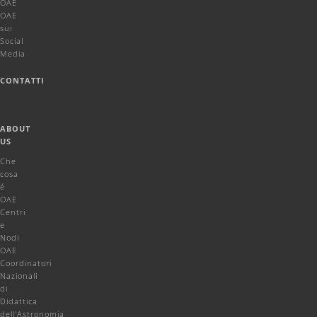
OAE
OAE
sui
Social
Media
CONTATTI
ABOUT
US
Che
cosa
é
OAE
Centri
e
Nodi
OAE
Coordinatori
Nazionali
di
Didattica
dell'Astronomia