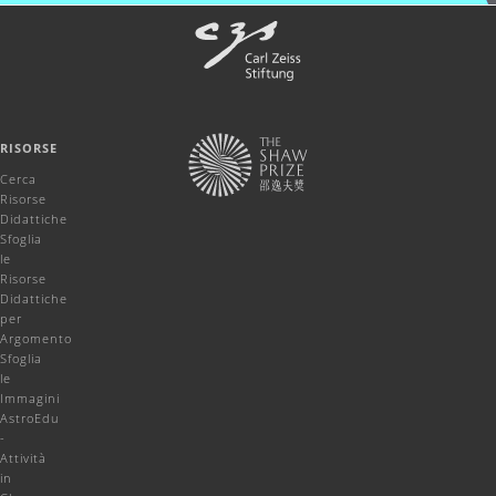
RISORSE
Cerca
Risorse
Didattiche
Sfoglia
le
Risorse
Didattiche
per
Argomento
Sfoglia
le
Immagini
AstroEdu
-
Attività
in