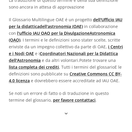
La traduzione di questo termine e della sua definizione
sono ancora in attesa di approvazione
Il Glossario Multilingue OAE é un progetto
dell'Ufficio IAU
per la didatticadell'astronomia (OAE)
in collaborazione
con
l'ufficio IAU OAO per la DivulgazioneAstronomica
(OAO)
. I termini e le definizioni sono stater scelte, scritte
eriviste da un impegno collettivo da parte di OAE,
i Centri
e i Nodi OAE
e i
Coordinatori Nazionali per la Didattica
dell'Astronomia
e da altri volontari.Potete trovare una
lista completa dei crediti
, Tutti i termini del glossarioE le
definizioni sono pubblicate su
Creative Commons CC BY-
4.0 licenza
e dovrebbero essere accreditate ad IAU OAE.
Se noti un errore di fatto o di traduzione in questo
termine del glossario,
per favore contattaci
.