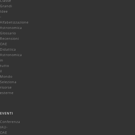
Classe
Grandi
Idee
-
Alfabetizzazione
Astronomica
Glossario
Recensioni
OAE
Didattica
Astronomica
in
tutto
il
Mondo
Seleziona
risorse
esterne
EVENTI
Conferenza
IAU-
OAE