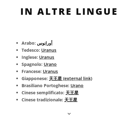
IN ALTRE LINGUE
Arabo:
أورانوس
Tedesco:
Uranus
Inglese:
Uranus
Spagnolo:
Urano
Francese:
Uranus
Giapponese:
天王星 (external link)
Brasiliano Portoghese:
Urano
Cinese semplificato:
天王星
Cinese tradizionale:
天王星