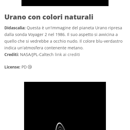
Urano con colori naturali
Didascalia:
Questa è un'immagine del pianeta Urano ripresa
dalla sonda Voyager 2 nel 1986. Il suo aspetto si avvicina a
quello che si vedrebbe a occhio nudo. Il colore blu-verdastro
indica un'atmosfera contenente metano.
Crediti:
NASA/JPL-Caltech
link ai crediti
Dominio Pubblico icone
License:
PD