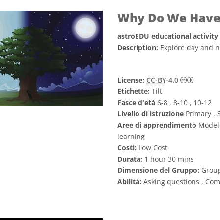
Why Do We Have 
astroEDU educational activity
Description:
Explore day and ni
Creativ
License:
CC-BY-4.0
Etichette:
Tilt
Fasce d'età
6-8 , 8-10 , 10-12
Livello di istruzione
Primary , 
Aree di apprendimento
Modelli
learning
Costi:
Low Cost
Durata:
1 hour 30 mins
Dimensione del Gruppo:
Grou
Abilità:
Asking questions , Com