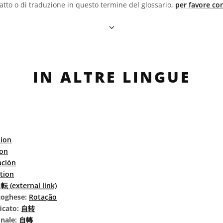
fatto o di traduzione in questo termine del glossario,
per favore con
IN ALTRE LINGUE
tion
ion
ación
tion
転 (external link)
rtoghese:
Rotação
icato:
自转
onale:
自轉