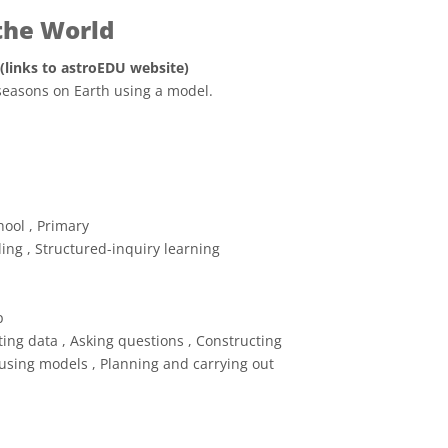
the World
 (links to astroEDU website)
easons on Earth using a model.
e Commons Attribuzione 4.0 Internazionale (CC BY 4.0) icone
ool , Primary
ing , Structured-inquiry learning
p
ing data , Asking questions , Constructing
using models , Planning and carrying out