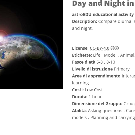
Day and Night in
astroEDU educational activity
Description:
Compare diurnal 
and night.
Creativ
License:
CC-BY-4.0
Etichette:
Life , Model , Animal
Fasce d'età
6-8 , 8-10
Livello di istruzione
Primary
Aree di apprendimento
Interac
learning
Costi:
Low Cost
Durata:
1 hour
Dimensione del Gruppo:
Grou
Abilità:
Asking questions , Cons
models , Planning and carrying