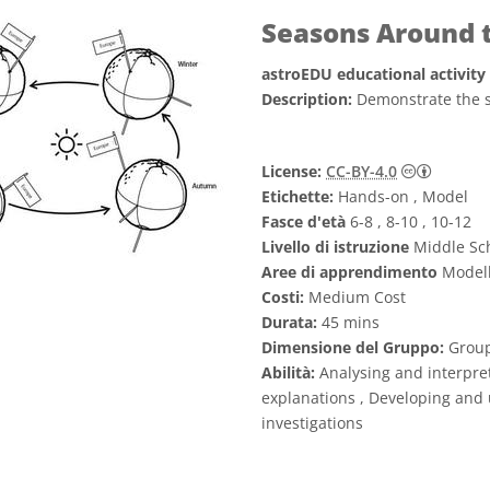
Seasons Around 
astroEDU educational activity
Description:
Demonstrate the s
Creativ
License:
CC-BY-4.0
Etichette:
Hands-on , Model
Fasce d'età
6-8 , 8-10 , 10-12
Livello di istruzione
Middle Sch
Aree di apprendimento
Modell
Costi:
Medium Cost
Durata:
45 mins
Dimensione del Gruppo:
Grou
Abilità:
Analysing and interpret
explanations , Developing and 
investigations