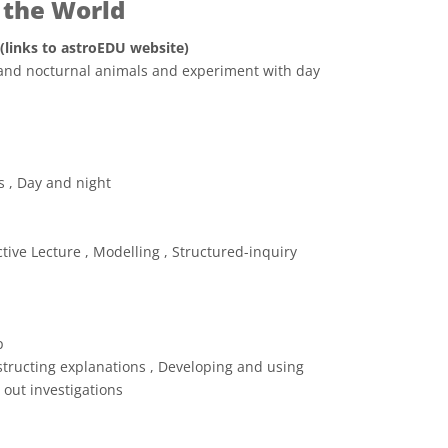
 the World
 (links to astroEDU website)
and nocturnal animals and experiment with day
e Commons Attribuzione 4.0 Internazionale (CC BY 4.0) icone
s , Day and night
tive Lecture , Modelling , Structured-inquiry
p
tructing explanations , Developing and using
 out investigations