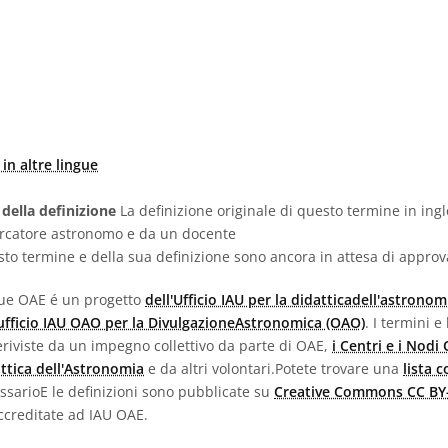
in altre lingue
 della definizione
La definizione originale di questo termine in ingl
ercatore astronomo e da un docente
sto termine e della sua definizione sono ancora in attesa di appro
ngue OAE é un progetto
dell'Ufficio IAU per la didatticadell'astronom
'ufficio IAU OAO per la DivulgazioneAstronomica (OAO)
. I termini e
e eriviste da un impegno collettivo da parte di OAE,
i Centri e i Nodi
attica dell'Astronomia
e da altri volontari.Potete trovare una
lista 
lossarioE le definizioni sono pubblicate su
Creative Commons CC BY-
creditate ad IAU OAE.