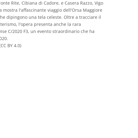
nte Rite, Cibiana di Cadore, e Casera Razzo, Vigo
a mostra l'affascinante viaggio dell'Orsa Maggiore
che dipingono una tela celeste. Oltre a tracciare il
terismo, l'opera presenta anche la rara
ise C/2020 F3, un evento straordinario che ha
2020.
CC BY 4.0)
e Commons Attribuzione 4.0 Internazionale (CC BY 4.0) icone