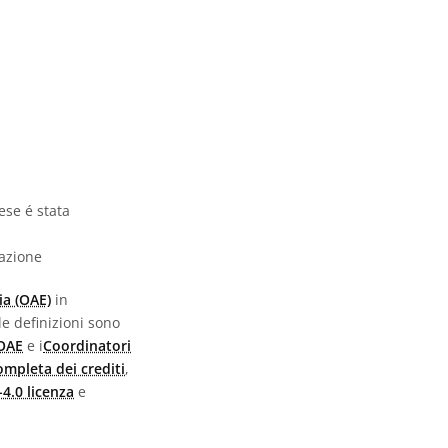
ese é stata
vazione
ia (OAE)
in
 le definizioni sono
 OAE
e i
Coordinatori
completa dei crediti
,
4.0 licenza
e