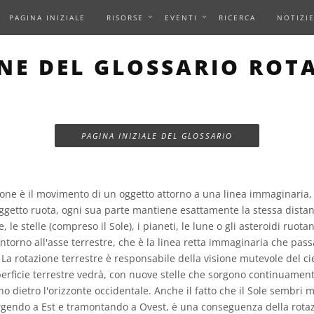
PAGINA INIZIALE
RISORSE
EVENTI
RICERCA
NOTIZI
NE DEL GLOSSARIO ROT
PAGINA INIZIALE DEL GLOSSARIO
one è il movimento di un oggetto attorno a una linea immaginaria,
ggetto ruota, ogni sua parte mantiene esattamente la stessa distan
, le stelle (compreso il Sole), i pianeti, le lune o gli asteroidi ruot
intorno all'asse terrestre, che è la linea retta immaginaria che passa
 La rotazione terrestre è responsabile della visione mutevole del c
perficie terrestre vedrà, con nuove stelle che sorgono continuament
o dietro l'orizzonte occidentale. Anche il fatto che il Sole sembri m
orgendo a Est e tramontando a Ovest, è una conseguenza della rotaz