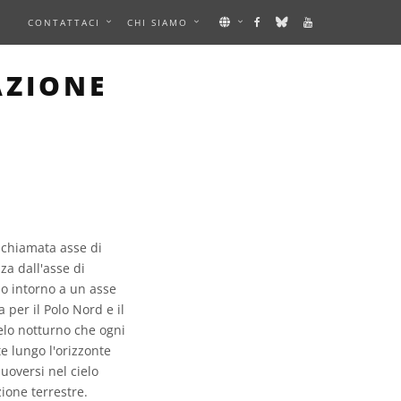
E
CONTATTACI
CHI SIAMO
AZIONE
 chiamata asse di
za dall'asse di
ano intorno a un asse
 per il Polo Nord e il
ielo notturno che ogni
e lungo l'orizzonte
uoversi nel cielo
ione terrestre.