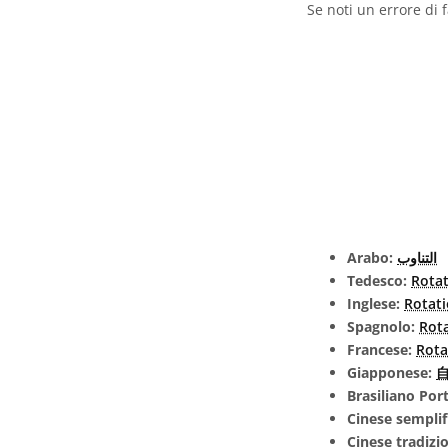
Se noti un errore di 
Arabo:
التناوب
Tedesco:
Rota
Inglese:
Rotat
Spagnolo:
Rot
Francese:
Rota
Giapponese:
自
Brasiliano Po
Cinese semplif
Cinese tradizi