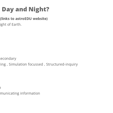
Day and Night?
 (links to astroEDU website)
ght of Earth.
e Commons Attribuzione 4.0 Internazionale (CC BY 4.0) icone
Secondary
ng , Simulation focussed , Structured-inquiry
p
municating information