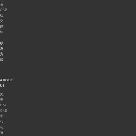
表
OAE
社
交
媒
体
联
系
方
式
ABOUT
US
关
于
OAE
OAE
中
心
与
节