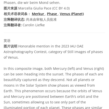
Phasen, die wir beim Mond sehen.
图片来源
Marcella Giulia Pace (CC BY 4.0)
相关术语表词条：
Merkur
,
Phase
,
Venus (Planet)
注释翻译状态:
尚未由审核人员批准
注释翻译者:
Carolin Liefke
英语
图片说明
Honorable mention in the 2023 IAU OAE
Astrophotography Contest, category of Still images of phases
of Venus.
In this composite image, both Mercury (left) and Venus (right)
can be seen heading into the sunset. The phases of each are
beautifully captured as they descend. Not all planets or
moons in the Solar System show phases as viewed from
Earth. This phenomenon occurs because the orbits of Venus
and Mercury are positioned between Earth’s orbit and the
Sun, sometimes allowing us to see only part of the
illuminated portion of each planet. These phases are similar