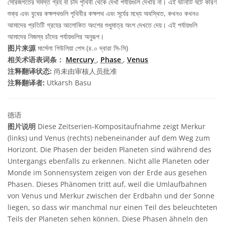
সৌরজগতের সমস্ত গ্রহ বা চাঁদ পৃথিবী থেকে দেখা পর্যায়গুলি দেখায় না। এই ঘটনাটি ঘটে কারণ
শুক্র এবং বুধের কক্ষপথগুলি পৃথিবীর কক্ষপথ এবং সূর্যের মধ্যে অবস্থিত, কখনও কখনও
আমাদের প্রতিটি গ্রহের আলোকিত অংশের শুধুমাত্র অংশ দেখতে দেয়। এই পর্যায়গুলি
আমাদের নিজস্ব চাঁদের পর্যায়গুলির অনুরূপ।
图片来源
মার্সেলা গিউলিয়া পেস (৪.০ দ্বারা সি-সি)
相关术语表词条：
Mercury
,
Phase
,
Venus
注释翻译状态:
尚未由审核人员批准
注释翻译者:
Utkarsh Basu
德语
图片说明
Diese Zeitserien-Kompositaufnahme zeigt Merkur
(links) und Venus (rechts) nebeneinander auf dem Weg zum
Horizont. Die Phasen der beiden Planeten sind während des
Untergangs ebenfalls zu erkennen. Nicht alle Planeten oder
Monde im Sonnensystem zeigen von der Erde aus gesehen
Phasen. Dieses Phänomen tritt auf, weil die Umlaufbahnen
von Venus und Merkur zwischen der Erdbahn und der Sonne
liegen, so dass wir manchmal nur einen Teil des beleuchteten
Teils der Planeten sehen können. Diese Phasen ähneln den