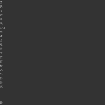
养
天
文
术
语
表
OAE
综
述
全
球
天
文
教
育
精
选
外
部
资
源
活