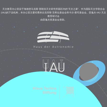
天文教育办公室设于海德堡马克斯·普朗克天文研究所园区内的“天文之家”。作为国际天文学联合会
(IAU)的下设机构，本办公室主要经费来自克劳斯·茨希拉基金会和卡尔·蔡司基金会。邵逸夫-IAU 天文
教育研讨会
由邵逸夫奖基金会资助。