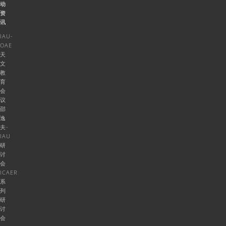
动
资
讯
IAU-
OAE
天
文
教
育
会
议
邵
逸
夫-
IAU
研
讨
会
ICAER
系
列
研
讨
会