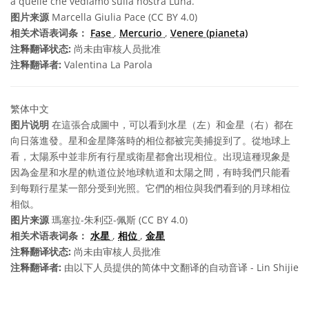
a quelle che vediamo sulla nostra Luna.
图片来源
Marcella Giulia Pace (CC BY 4.0)
相关术语表词条：
Fase
,
Mercurio
,
Venere (pianeta)
注释翻译状态:
尚未由审核人员批准
注释翻译者:
Valentina La Parola
繁体中文
图片说明
在這張合成圖中，可以看到水星（左）和金星（右）都在
向日落進發。星和金星降落時的相位都被完美捕捉到了。從地球上
看，太陽系中並非所有行星或衛星都會出現相位。出現這種現象是
因為金星和水星的軌道位於地球軌道和太陽之間，有時我們只能看
到每顆行星某一部分受到光照。它們的相位與我們看到的月球相位
相似。
图片来源
瑪塞拉-朱利亞-佩斯 (CC BY 4.0)
相关术语表词条：
水星
,
相位
,
金星
注释翻译状态:
尚未由审核人员批准
注释翻译者:
由以下人员提供的简体中文翻译的自动音译 - Lin Shijie