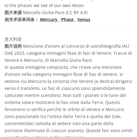
to the phases we see of our own Moon.
图片来源
Marcella Giulia Pace (CC BY 4.0)
相关术语表词条：
Mercury
,
Phase
,
Venus
意大利语
图片说明
Menzione d'onore al concorso di astrofotografia IAU
OAE 2023, categoria Immagini fisse di fasi di Venere: Tracce di
Venere e Mercurio, di Marcella Giulia Pace.
In questa immagine composita, che riceve una menzione
d'onore nella categoria Immagini fisse di fasi di Venere, si
vedono sia Mercurio (a sinistra) che Venere (a destra) dirigersi
verso il tramonto. Le fasi di ciascuno sono splendidamente
catturate mentre scendono. Non tutti i pianeti o le lune del
sistema solare mostrano le fasi viste dalla Terra. Questo
fenomeno si verifica perché le orbite di Venere e Mercurio
sono posizionate tra l'orbita della Terra e quella del Sole,
consentendoci talvolta di vedere solo una parte della
porzione illuminata di ciascun pianeta. Queste fasi sono simili