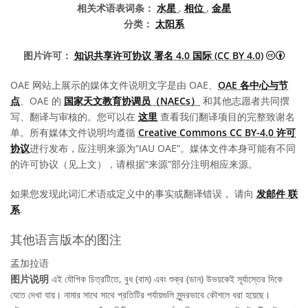
相关术语表词条：
水星
,
相位
,
金星
分类：
太阳系
知识共
图片许可：
知识共享许可协议 署名 4.0 国际 (CC BY 4.0)
OAE 网站上展示的媒体文件说明文字是由 OAE、
OAE 各中心与节
点
、OAE 的
国家天文教育协调员（NAECs）
和其他志愿者共同撰
写、翻译与审核的。您可以在
这里
查看我们翻译项目的完整致谢名
单。所有媒体文件说明均遵循
Creative Commons CC BY-4.0 许可
协议
进行发布，应注明来源为“IAU OAE”。媒体文件本身可能有不同
的许可协议（见上文），请根据“来源”部分注明相应来源。
如果您发现此词汇术语或定义中的事实或翻译错误， 请向
发邮件 联
系
.
其他语言版本的图注
孟加拉语
图片说明
এই যৌগিক চিত্রটিতে, বুধ (বাম) এবং শুক্র (ডান) উভয়কেই সূর্যাস্তের দিকে
যেতে দেখা যায়। নামার সাথে সাথে প্রতিটির পর্যায়গুলি সুন্দরভাবে কৌশলে ধরা হয়েছে।