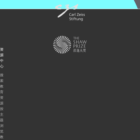
资
源
中
心
搜
索
教
育
资
源
按
主
题
浏
览
教