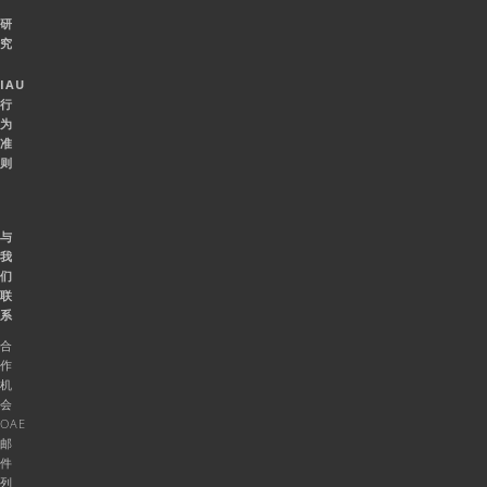
研
究
IAU
行
为
准
则
与
我
们
联
系
合
作
机
会
OAE
邮
件
列