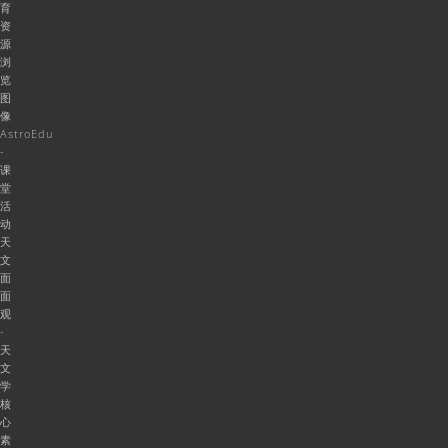
育
资
源
浏
览
图
像
AstroEdu
-
课
堂
活
动
天
文
面
面
观
-
天
文
学
核
心
素