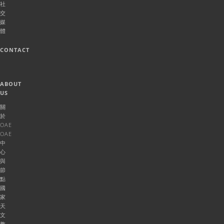
社
交
媒
體
CONTACT
ABOUT
US
關
於
OAE
OAE
中
心
與
節
點
國
家
天
文
教