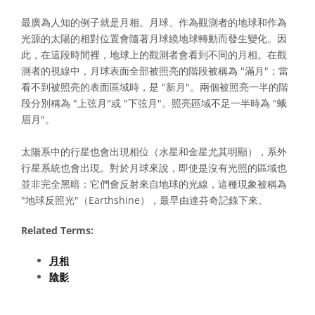
最廣為人知的例子就是月相。月球、作為觀測者的地球和作為
光源的太陽的相對位置會隨著月球繞地球轉動而發生變化。因
此，在這段時間裡，地球上的觀測者會看到不同的月相。在觀
測者的視線中，月球表面全部被照亮的階段被稱為 "滿月"；當
看不到被照亮的表面區域時，是 "新月"。兩個被照亮一半的階
段分別稱為 "上弦月"或 "下弦月"。照亮區域不足一半時為 "蛾
眉月"。
太陽系中的行星也會出現相位（水星和金星尤其明顯），系外
行星系統也會出現。對於月球來說，即使是沒有光照的區域也
並非完全黑暗：它們會反射來自地球的光線，這種現象被稱為
"地球反照光"（Earthshine），最早由達芬奇記錄下來。
Related Terms:
月相
陰影