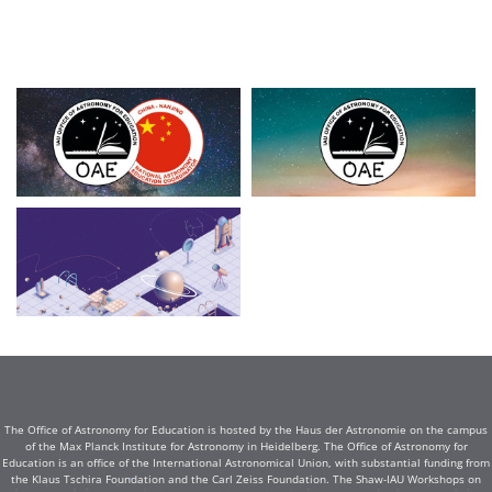
The Office of Astronomy for Education is hosted by the Haus der Astronomie on the campus
of the Max Planck Institute for Astronomy in Heidelberg. The Office of Astronomy for
Education is an office of the International Astronomical Union, with substantial funding from
the Klaus Tschira Foundation and the Carl Zeiss Foundation. The Shaw-IAU Workshops on