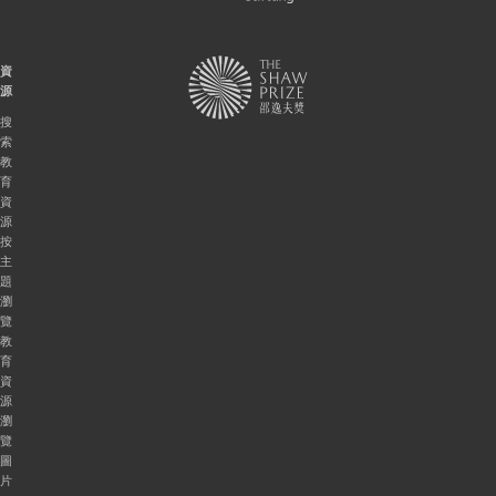
資
源
搜
索
教
育
資
源
按
主
題
瀏
覽
教
育
資
源
瀏
覽
圖
片