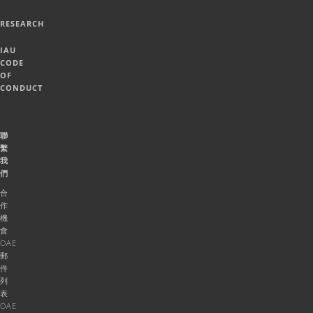
RESEARCH
IAU
CODE
OF
CONDUCT
聯
繫
我
們
合
作
機
會
OAE
郵
件
列
表
OAE