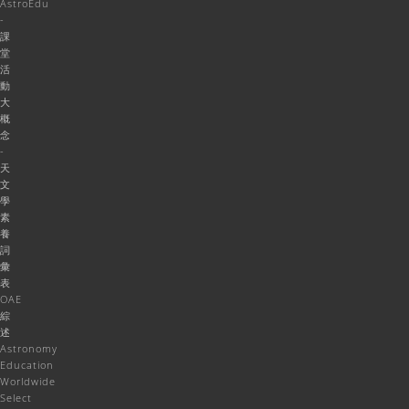
AstroEdu
-
課
堂
活
動
大
概
念
-
天
文
學
素
養
詞
彙
表
OAE
綜
述
Astronomy
Education
Worldwide
Select