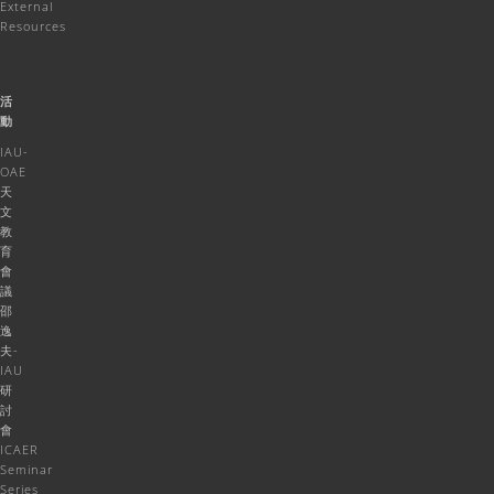
External
Resources
活
動
IAU-
OAE
天
文
教
育
會
議
邵
逸
夫-
IAU
研
討
會
ICAER
Seminar
Series