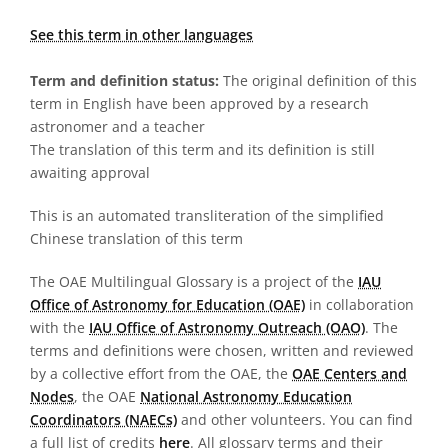
See this term in other languages
Term and definition status:
The original definition of this
term in English have been approved by a research
astronomer and a teacher
The translation of this term and its definition is still
awaiting approval
This is an automated transliteration of the simplified
Chinese translation of this term
The OAE Multilingual Glossary is a project of the
IAU
Office of Astronomy for Education (OAE)
in collaboration
with the
IAU Office of Astronomy Outreach (OAO)
. The
terms and definitions were chosen, written and reviewed
by a collective effort from the OAE, the
OAE Centers and
Nodes
, the OAE
National Astronomy Education
Coordinators (NAECs)
and other volunteers. You can find
a full list of credits
here
. All glossary terms and their