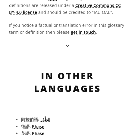
definitions are released under a
Creative Commons CC
BY-4.0 license
and should be credited to "IAU OAE".
If you notice a factual or translation error in this glossary
term or definition then please
get in touch
.
IN OTHER
LANGUAGES
阿拉伯語:
الطَّوْر
德語:
Phase
英語:
Phase