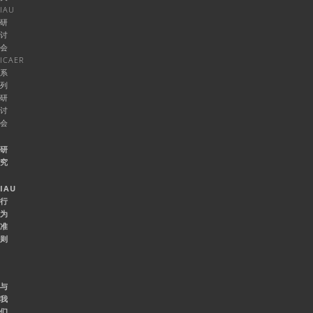
IAU
研
讨
会
ICAER
系
列
研
讨
会
研
究
IAU
行
为
准
则
与
我
们