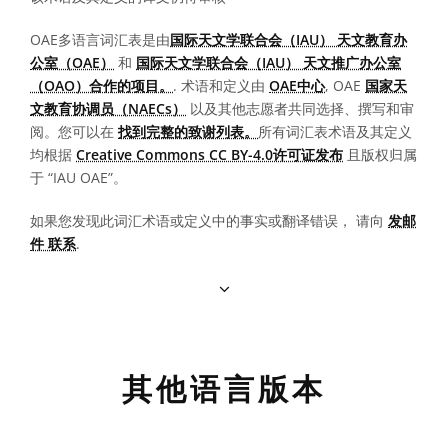
OAE多语言词汇表是由
国际天文学联合会（IAU） 天文教育办
公室（OAE）
和
国际天文学联合会（IAU） 天文推广办公室
（OAO）合作的项目。
. 术语和定义由
OAE中心
, OAE
国家天
文教育协调员（NAECs）
以及其他志愿者共同选择、撰写和审
阅。您可以在
找到完整的致谢列表。
所有词汇表术语及其定义
均根据
Creative Commons CC BY-4.0许可证发布
且版权归属
于 “IAU OAE”。
如果您发现此词汇术语或定义中的事实或翻译错误， 请向
发邮
件 联系
.
其他语言版本