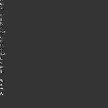
联
系
合
作
机
会
OAE
邮
件
列
表
OAE
社
交
媒
体
联
系
方
式