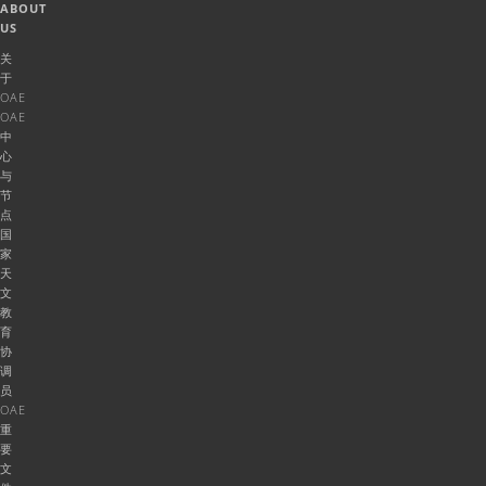
ABOUT
US
关
于
OAE
OAE
中
心
与
节
点
国
家
天
文
教
育
协
调
员
OAE
重
要
文