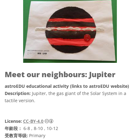
Meet our neighbours: Jupiter
astroEDU educational activity (links to astroEDU website)
Description:
Jupiter, the gas giant of the Solar System in a
tactile version.
知识共享许可协议 署名 4.0 国际 (CC BY 4.0
License:
CC-BY-4.0
年龄段：
6-8 , 8-10 , 10-12
受教育等级:
Primary