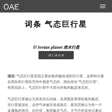
Toggle n
词条 气态巨行星
即
Jovian planet 类木行星
词汇表目录
描述:
气态巨行星是指主要由氢和氦组成的巨行星，这两种元素
在星际和行星际空间中都是气态的，因此得名“气态巨行星"。
然而实际上，气态巨行星中大部分的氢和氦是液态的。
气态巨行星被认为具有岩石内核，其周围是厚厚的氢和氦层。
在行星最深处，这些气体被压缩成液态，最深层被认为有一片
金属氢的海洋。在外层，氢和氦呈气态。大气中的其他元素会