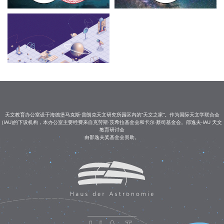
天文教育办公室设于海德堡马克斯·普朗克天文研究所园区内的“天文之家”。作为国际天文学联合会
(IAU)的下设机构，本办公室主要经费来自克劳斯·茨希拉基金会和卡尔·蔡司基金会。邵逸夫-IAU 天文
教育研讨会
由邵逸夫奖基金会资助。