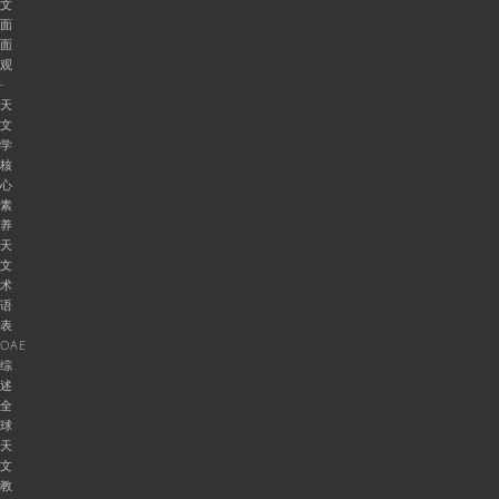
文
面
面
观
-
天
文
学
核
心
素
养
天
文
术
语
表
OAE
综
述
全
球
天
文
教