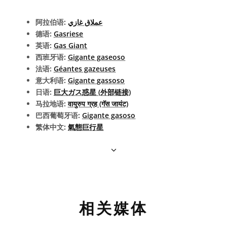
阿拉伯语:
عملاق غازي
德语:
Gasriese
英语:
Gas Giant
西班牙语:
Gigante gaseoso
法语:
Géantes gazeuses
意大利语:
Gigante gassoso
日语:
巨大ガス惑星 (外部链接)
马拉地语:
वायुरुप ग्रह (गॅस जायंट)
巴西葡萄牙语:
Gigante gasoso
繁体中文:
氣態巨行星
相关媒体