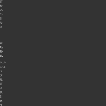
育
精
选
外
部
资
源
活
动
资
讯
IAU-
OAE
天
文
教
育
会
议
邵
逸
夫-