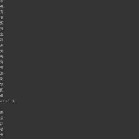
索
教
育
资
源
按
主
题
浏
览
教
育
资
源
浏
览
图
像
AstroEdu
-
课
堂
活
动
天