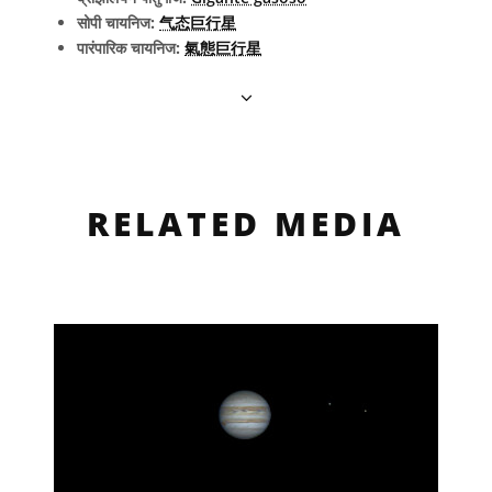
सोपी चायनिज:
气态巨行星
पारंपारिक चायनिज:
氣態巨行星
RELATED MEDIA