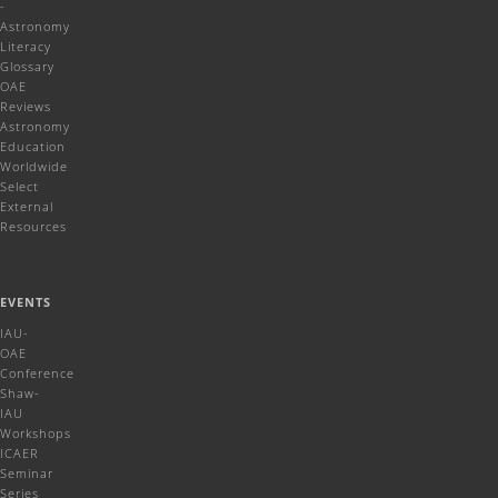
-
Astronomy
Literacy
Glossary
OAE
Reviews
Astronomy
Education
Worldwide
Select
External
Resources
EVENTS
IAU-
OAE
Conference
Shaw-
IAU
Workshops
ICAER
Seminar
Series