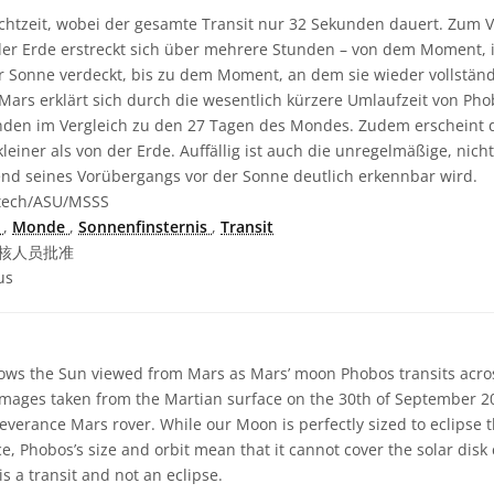
Echtzeit, wobei der gesamte Transit nur 32 Sekunden dauert. Zum V
 der Erde erstreckt sich über mehrere Stunden – von dem Moment,
r Sonne verdeckt, bis zu dem Moment, an dem sie wieder vollständi
Mars erklärt sich durch die wesentlich kürzere Umlaufzeit von Ph
unden im Vergleich zu den 27 Tagen des Mondes. Zudem erscheint 
leiner als von der Erde. Auffällig ist auch die unregelmäßige, nich
nd seines Vorübergangs vor der Sonne deutlich erkennbar wird.
tech/ASU/MSSS
s
,
Monde
,
Sonnenfinsternis
,
Transit
核人员批准
us
ows the Sun viewed from Mars as Mars’ moon Phobos transits across
images taken from the Martian surface on the 30th of September 
everance Mars rover. While our Moon is perfectly sized to eclipse
ce, Phobos’s size and orbit mean that it cannot cover the solar disk
s a transit and not an eclipse.