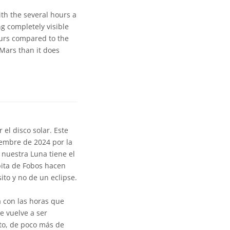
ith the several hours a
ng completely visible
ours compared to the
 Mars than it does
 el disco solar. Este
iembre de 2024 por la
nuestra Luna tiene el
rbita de Fobos hacen
ito y no de un eclipse.
a con las horas que
e vuelve a ser
to, de poco más de