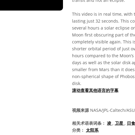
transit and not an eclipse.
This video is in real time, with 
lasting just 32 seconds. This 
several hours a solar eclipse o
Moon first obscuring part of t
completely visible again. This 
shorter orbital period of just o
hours compared to the Moon’s o
days as well as the solar disk a
smaller from Mars than it does
non-spherical shape of Phobos a
disk.
滚动查看其他语言的字幕
视频来源
NASA/JPL-Caltech/AS
相关术语表词条：
凌
,
卫星
,
日
分类：
太阳系