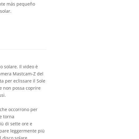
mente más pequeño
solar.
 solare. Il video è
ecamera Mastcam-Z del
 per eclissare il Sole
he non possa coprire
si.
e che occorrono per
e torna
ù di sette ore e
 appare leggermente più
l disco solare.