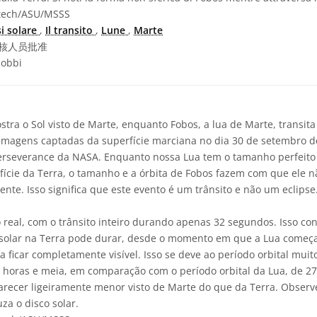
tech/ASU/MSSS
si solare
,
Il transito
,
Lune
,
Marte
核人员批准
iobbi
tra o Sol visto de Marte, enquanto Fobos, a lua de Marte, transita 
imagens captadas da superfície marciana no dia 30 de setembro 
rseverance da NASA. Enquanto nossa Lua tem o tamanho perfeito p
fície da Terra, o tamanho e a órbita de Fobos fazem com que ele n
nte. Isso significa que este evento é um trânsito e não um eclipse
real, com o trânsito inteiro durando apenas 32 segundos. Isso con
solar na Terra pode durar, desde o momento em que a Lua começa
e a ficar completamente visível. Isso se deve ao período orbital mui
 horas e meia, em comparação com o período orbital da Lua, de 2
parecer ligeiramente menor visto de Marte do que da Terra. Observ
za o disco solar.