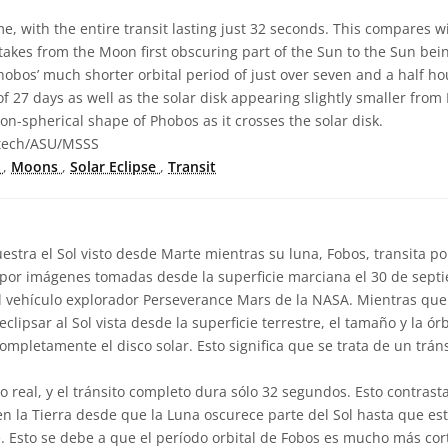
ime, with the entire transit lasting just 32 seconds. This compares w
 takes from the Moon first obscuring part of the Sun to the Sun bei
Phobos’ much shorter orbital period of just over seven and a half h
of 27 days as well as the solar disk appearing slightly smaller from
on-spherical shape of Phobos as it crosses the solar disk.
tech/ASU/MSSS
s
,
Moons
,
Solar Eclipse
,
Transit
stra el Sol visto desde Marte mientras su luna, Fobos, transita por
por imágenes tomadas desde la superficie marciana el 30 de sept
vehículo explorador Perseverance Mars de la NASA. Mientras que 
clipsar al Sol vista desde la superficie terrestre, el tamaño y la ó
mpletamente el disco solar. Esto significa que se trata de un tráns
o real, y el tránsito completo dura sólo 32 segundos. Esto contrast
en la Tierra desde que la Luna oscurece parte del Sol hasta que est
. Esto se debe a que el período orbital de Fobos es mucho más cor