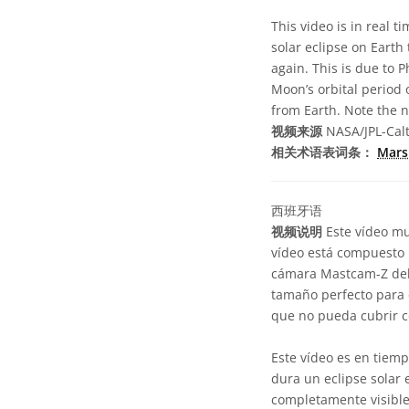
This video is in real t
solar eclipse on Earth
again. This is due to 
Moon’s orbital period 
from Earth. Note the n
视频来源
NASA/JPL-Cal
相关术语表词条：
Mar
西班牙语
视频说明
Este vídeo mue
vídeo está compuesto 
cámara Mastcam-Z del 
tamaño perfecto para e
que no pueda cubrir co
Este vídeo es en tiemp
dura un eclipse solar 
completamente visible