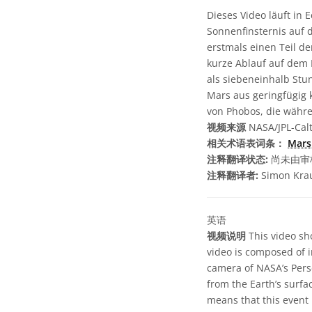
Dieses Video läuft in 
Sonnenfinsternis auf
erstmals einen Teil de
kurze Ablauf auf dem 
als siebeneinhalb St
Mars aus geringfügig k
von Phobos, die währe
视频来源
NASA/JPL-Cal
相关术语表词条：
Mar
注释翻译状态:
尚未由审
注释翻译者:
Simon Kra
英语
视频说明
This video sh
video is composed of 
camera of NASA’s Pers
from the Earth’s surfa
means that this event i