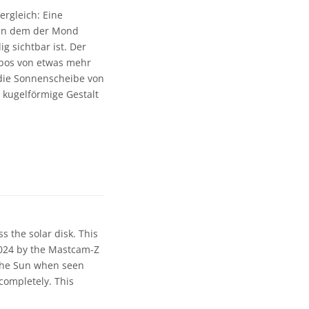
ergleich: Eine
 in dem der Mond
g sichtbar ist. Der
obos von etwas mehr
die Sonnenscheibe von
t kugelförmige Gestalt
 the solar disk. This
2024 by the Mastcam-Z
 the Sun when seen
 completely. This