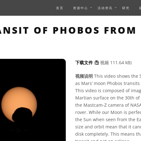
首页
资源中心
活动资讯
研究
S PAGE DESCRIBES A VID
NSIT OF PHOBOS FROM
下载文件
(
视频 111.64 kB)
视频说明
This video shows the
as Mars’ moon Phobos transits a
This video is composed of ima
Martian surface on the 30th o
the Mastcam-Z camera of NASA
rover. While our Moon is perfec
the Sun when seen from the Ear
size and orbit mean that it can
disk completely. This means tha