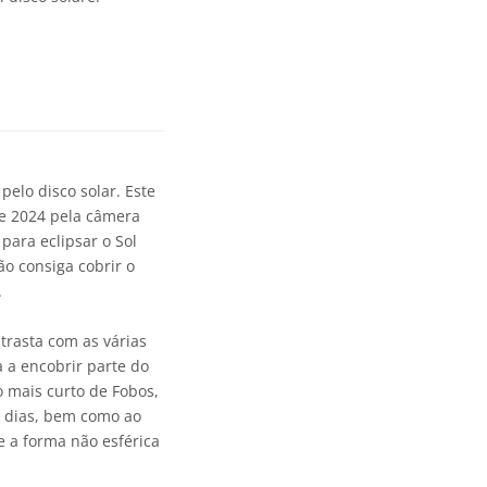
pelo disco solar. Este
de 2024 pela câmera
ara eclipsar o Sol
ão consiga cobrir o
.
trasta com as várias
 a encobrir parte do
to mais curto de Fobos,
7 dias, bem como ao
e a forma não esférica