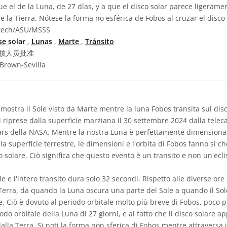
ue el de la Luna, de 27 días, y a que el disco solar parece ligera
la Tierra. Nótese la forma no esférica de Fobos al cruzar el disco 
tech/ASU/MSSS
se solar
,
Lunas
,
Marte
,
Tránsito
核人员批准
Brown-Sevilla
ostra il Sole visto da Marte mentre la luna Fobos transita sul disco
riprese dalla superficie marziana il 30 settembre 2024 dalla tel
rs della NASA. Mentre la nostra Luna è perfettamente dimensionata
la superficie terrestre, le dimensioni e l'orbita di Fobos fanno sì c
 solare. Ciò significa che questo evento è un transito e non un'eclis
le e l'intero transito dura solo 32 secondi. Rispetto alle diverse or
a Terra, da quando la Luna oscura una parte del Sole a quando il Sol
. Ciò è dovuto al periodo orbitale molto più breve di Fobos, poco pi
odo orbitale della Luna di 27 giorni, e al fatto che il disco solare
lla Terra. Si noti la forma non sferica di Fobos mentre attraversa i