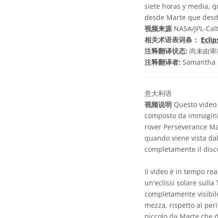
siete horas y media, q
desde Marte que desde 
视频来源
NASA/JPL-Cal
相关术语表词条：
Eclip
注释翻译状态:
尚未由审
注释翻译者:
Samantha 
意大利语
视频说明
Questo video m
composto da immagini 
rover Perseverance Ma
quando viene vista dal
completamente il disco
Il video è in tempo rea
un'eclissi solare sull
completamente visibile
mezza, rispetto al peri
piccolo da Marte che da