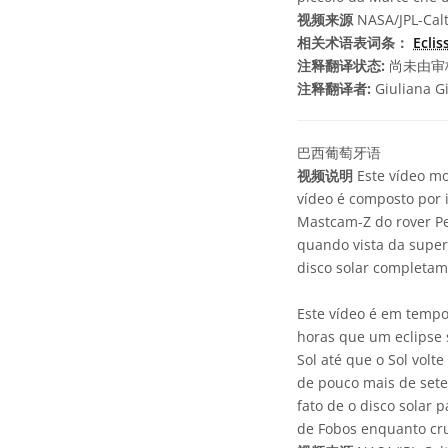
视频来源
NASA/JPL-Cal
相关术语表词条：
Eclis
注释翻译状态:
尚未由审
注释翻译者:
Giuliana G
巴西葡萄牙语
视频说明
Este vídeo mos
vídeo é composto por 
Mastcam-Z do rover Pe
quando vista da super
disco solar completame
Este vídeo é em tempo 
horas que um eclipse 
Sol até que o Sol volt
de pouco mais de sete
fato de o disco solar 
de Fobos enquanto cru