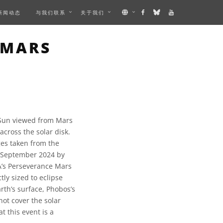
新闻动态
与我们联系
关于我们
EO
 MARS
 Sun viewed from Mars
cross the solar disk.
ges taken from the
f September 2024 by
’s Perseverance Mars
tly sized to eclipse
th’s surface, Phobos’s
not cover the solar
t this event is a