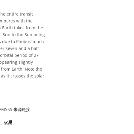
the entire transit
compares with the
n Earth takes from the
he Sun to the Sun being
is due to Phobos’ much
ver seven and a half
rbital period of 27
ppearing slightly
 from Earth. Note the
s it crosses the solar
U/MSSS
来源链接
食
,
火星