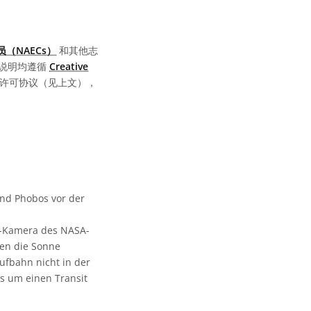
 图标
（NAECs）
和其他志
说明均遵循
Creative
同的许可协议（见上文），
nd Phobos vor der
Z-Kamera des NASA-
en die Sonne
ufbahn nicht in der
s um einen Transit