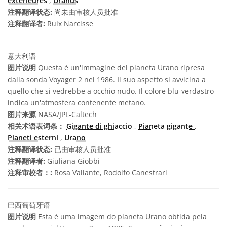
extérieures
,
Uranus
注释翻译状态:
尚未由审核人员批准
注释翻译者:
Rulx Narcisse
意大利语
图片说明
Questa è un'immagine del pianeta Urano ripresa
dalla sonda Voyager 2 nel 1986. Il suo aspetto si avvicina a
quello che si vedrebbe a occhio nudo. Il colore blu-verdastro
indica un'atmosfera contenente metano.
图片来源
NASA/JPL-Caltech
相关术语表词条：
Gigante di ghiaccio
,
Pianeta gigante
,
Pianeti esterni
,
Urano
注释翻译状态:
已由审核人员批准
注释翻译者:
Giuliana Giobbi
注释审校者：:
Rosa Valiante, Rodolfo Canestrari
巴西葡萄牙语
图片说明
Esta é uma imagem do planeta Urano obtida pela