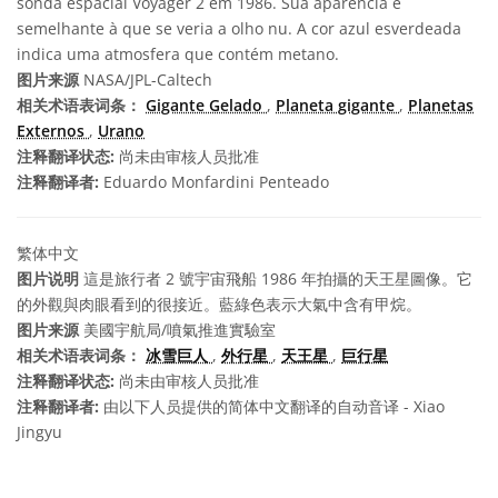
sonda espacial Voyager 2 em 1986. Sua aparência é
semelhante à que se veria a olho nu. A cor azul esverdeada
indica uma atmosfera que contém metano.
图片来源
NASA/JPL-Caltech
相关术语表词条：
Gigante Gelado
,
Planeta gigante
,
Planetas
Externos
,
Urano
注释翻译状态:
尚未由审核人员批准
注释翻译者:
Eduardo Monfardini Penteado
繁体中文
图片说明
這是旅行者 2 號宇宙飛船 1986 年拍攝的天王星圖像。它
的外觀與肉眼看到的很接近。藍綠色表示大氣中含有甲烷。
图片来源
美國宇航局/噴氣推進實驗室
相关术语表词条：
冰雪巨人
,
外行星
,
天王星
,
巨行星
注释翻译状态:
尚未由审核人员批准
注释翻译者:
由以下人员提供的简体中文翻译的自动音译 - Xiao
Jingyu