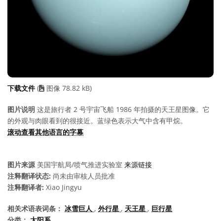
下载文件
(
图像 78.82 kB)
图片说明
这是旅行者 2 号宇宙飞船 1986 年拍摄的天王星图像。它
的外观与肉眼看到的很接近。蓝绿色表示大气中含有甲烷。
滚动查看其他语言的字幕
图片来源
美国宇航局/喷气推进实验室
来源链接
注释翻译状态:
尚未由审核人员批准
注释翻译者:
Xiao Jingyu
相关术语表词条：
冰雪巨人
,
外行星
,
天王星
,
巨行星
分类：
太阳系