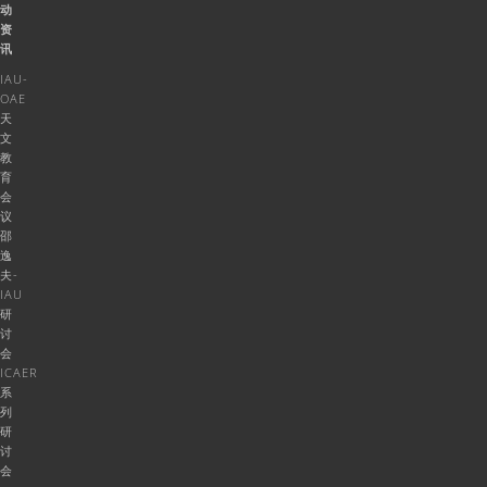
动
资
讯
IAU-
OAE
天
文
教
育
会
议
邵
逸
夫-
IAU
研
讨
会
ICAER
系
列
研
讨
会