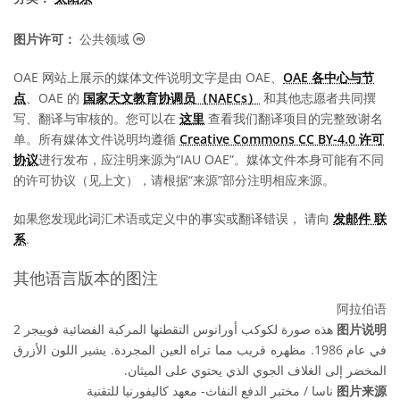
公共领域 图标
图片许可：
公共领域
OAE 网站上展示的媒体文件说明文字是由 OAE、
OAE 各中心与节
点
、OAE 的
国家天文教育协调员（NAECs）
和其他志愿者共同撰
写、翻译与审核的。您可以在
这里
查看我们翻译项目的完整致谢名
单。所有媒体文件说明均遵循
Creative Commons CC BY-4.0 许可
协议
进行发布，应注明来源为“IAU OAE”。媒体文件本身可能有不同
的许可协议（见上文），请根据“来源”部分注明相应来源。
如果您发现此词汇术语或定义中的事实或翻译错误， 请向
发邮件 联
系
.
其他语言版本的图注
阿拉伯语
هذه صورة لكوكب أورانوس التقطتها المركبة الفضائية فوييجر 2
图片说明
في عام 1986. مظهره قريب مما تراه العين المجردة. يشير اللون الأزرق
المخضر إلى الغلاف الجوي الذي يحتوي على الميثان.
ناسا / مختبر الدفع النفاث- معهد كاليفورنيا للتقنية
图片来源