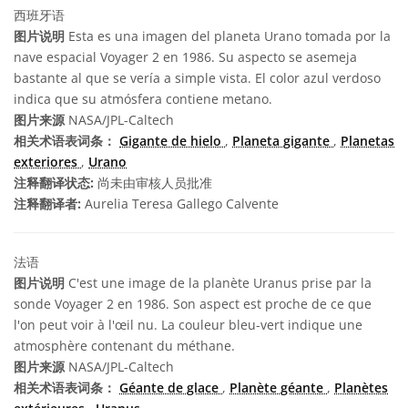
西班牙语
图片说明
Esta es una imagen del planeta Urano tomada por la
nave espacial Voyager 2 en 1986. Su aspecto se asemeja
bastante al que se vería a simple vista. El color azul verdoso
indica que su atmósfera contiene metano.
图片来源
NASA/JPL-Caltech
相关术语表词条：
Gigante de hielo
,
Planeta gigante
,
Planetas
exteriores
,
Urano
注释翻译状态:
尚未由审核人员批准
注释翻译者:
Aurelia Teresa Gallego Calvente
法语
图片说明
C'est une image de la planète Uranus prise par la
sonde Voyager 2 en 1986. Son aspect est proche de ce que
l'on peut voir à l'œil nu. La couleur bleu-vert indique une
atmosphère contenant du méthane.
图片来源
NASA/JPL-Caltech
相关术语表词条：
Géante de glace
,
Planète géante
,
Planètes