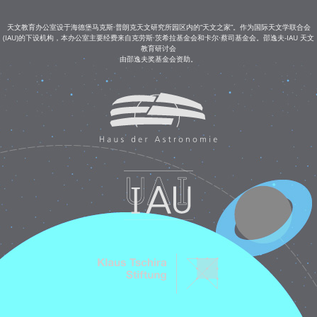
天文教育办公室设于海德堡马克斯·普朗克天文研究所园区内的“天文之家”。作为国际天文学联合会
(IAU)的下设机构，本办公室主要经费来自克劳斯·茨希拉基金会和卡尔·蔡司基金会。邵逸夫-IAU 天文
教育研讨会
由邵逸夫奖基金会资助。