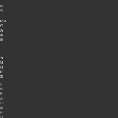
研
究
IAU
行
为
准
则
与
我
们
联
系
合
作
机
会
OAE
邮
件
列