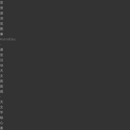
育
资
源
浏
览
图
像
AstroEdu
-
课
堂
活
动
天
文
面
面
观
-
天
文
学
核
心
素