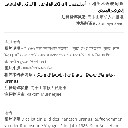
,
الكواكب الخارجية
,
العملاق الجليدي
,
أورانوس
相关术语表词条：
الكوكب العملاق
注释翻译状态:
尚未由审核人员批准
注释翻译者:
Somaya Saad
孟加拉语
图片说明
এটি ১৯৮৬ সালে মহাকাশযান ভয়েজার ২ দ্বারা নেওয়া ইউরেনাস গ্রহের একটি
চিত্র। এটির চেহারা খালি চোখে যা দেখতে পাবে তার কাছাকাছি। সবুজ-নীল রঙ মিথেন
ধারণকারী বায়ুমণ্ডল নির্দেশ করে।
图片来源
নাসা/জেপিএল-ক্যালটেক
相关术语表词条：
Giant Planet
,
Ice Giant
,
Outer Planets
,
Uranus
注释翻译状态:
尚未由审核人员批准
注释翻译者:
Raktim Mukherjee
德语
图片说明
Dies ist ein Bild des Planeten Uranus, aufgenommen
von der Raumsonde Voyager 2 im Jahr 1986. Sein Aussehen