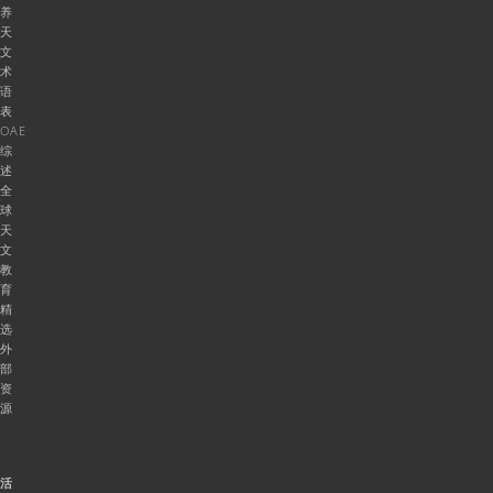
养
天
文
术
语
表
OAE
综
述
全
球
天
文
教
育
精
选
外
部
资
源
活