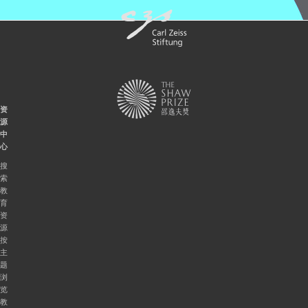
资
源
中
心
搜
索
教
育
资
源
按
主
题
浏
览
教