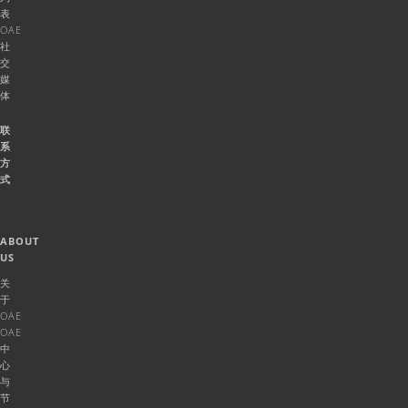
表
OAE
社
交
媒
体
联
系
方
式
ABOUT
US
关
于
OAE
OAE
中
心
与
节