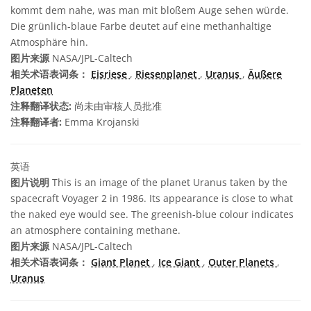
kommt dem nahe, was man mit bloßem Auge sehen würde.
Die grünlich-blaue Farbe deutet auf eine methanhaltige
Atmosphäre hin.
图片来源
NASA/JPL-Caltech
相关术语表词条：
Eisriese
,
Riesenplanet
,
Uranus
,
Äußere
Planeten
注释翻译状态:
尚未由审核人员批准
注释翻译者:
Emma Krojanski
英语
图片说明
This is an image of the planet Uranus taken by the
spacecraft Voyager 2 in 1986. Its appearance is close to what
the naked eye would see. The greenish-blue colour indicates
an atmosphere containing methane.
图片来源
NASA/JPL-Caltech
相关术语表词条：
Giant Planet
,
Ice Giant
,
Outer Planets
,
Uranus