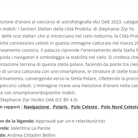
zione d'onore al concorso di astrofotografia IAU OAE 2023, categor
obili: I Sentieri Stellari della città Proibita, di Stephanie Ziyi Ye.
e delle scie stellari che si intrecciano nel cielo notturno, la Città Pr
iche connessioni celesti in questa immagine catturata nel marzo 2
ineamento cosmico, il palazzo riprende l'orientamento della Stella 
ida i navigatori e simboleggia la stabilità nel cielo. Si credeva ch
ntazione terrena di questa stella polare, facendo da ponte tra cielo
di un'ora catturata con uno smartphone, le striature di stelle tracc
firmamento, convergendo verso la Stella Polare, riflettendo la preci
 percorsi celesti. L'immagine riceve una menzione d'onore nella cat
e con smartphone/dispositivi mobili.
Stephanie Ziyi Ye/IAU OAE (CC BY 4.0)
n rapport :
Navigazione
,
Polaris
,
Polo Celeste
,
Polo Nord Celest
on de la légende:
Approuvé par un·e relecteur(rice)
ende:
Valentina La Parola
nde:
Andrea Cittadini Bellini