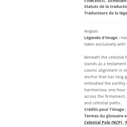
Statuts de la traducti
Traducteurs de la lég
Anglais
Légende d'image :
Hon
taken exclusively wit
Beneath the celestial b
stands as a testament 
cosmic alignment in mi
anchor that has long g
embodied the earthly r
harmonious one-hour e
across the firmament, 
and celestial paths.
Crédits pour l'image :
Termes du glossaire e
Celestial Pole (NCP)
,