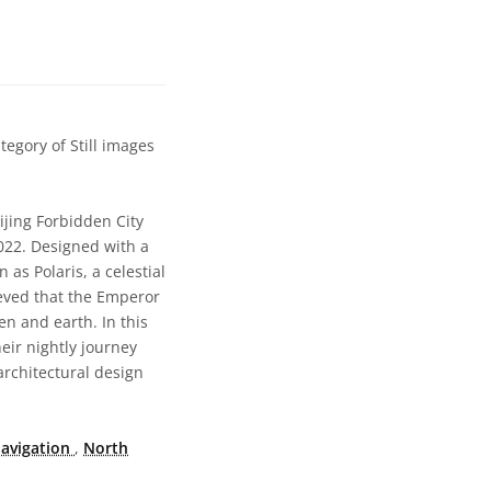
egory of Still images
eijing Forbidden City
022. Designed with a
as Polaris, a celestial
ieved that the Emperor
n and earth. In this
eir nightly journey
architectural design
avigation
,
North