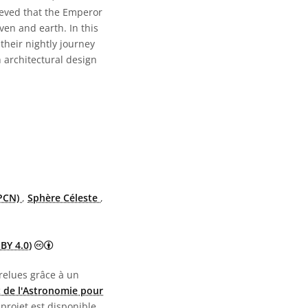
ieved that the Emperor
ven and earth. In this
their nightly journey
h architectural design
(PCN)
,
Sphère Céleste
,
Creative Commons (CC) Attribution 4.0 International (CC
BY 4.0)
 relues grâce à un
 de l'Astronomie pour
 projet est disponible