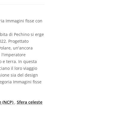
ia Immagini fisse con
oibita di Pechino si erge
022. Progettato
Polare, un'ancora
e l'imperatore
 e terra. In questa
iano il loro viaggio
sione sia del design
egoria Immagini fisse
e (NCP)
,
Sfera celeste