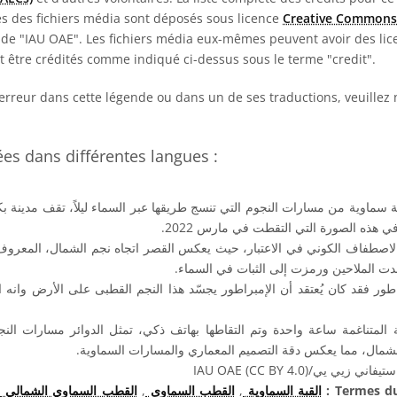
es des fichiers média sont déposés sous licence
Creative Commons
de "IAU OAE". Les fichiers média eux-mêmes peuvent avoir des lice
nt être crédités comme indiqué ci-dessus sous le terme "credit".
erreur dans cette légende ou dans un de ses traductions, veuillez
s dans différentes langues :
 سماوية من مسارات النجوم التي تنسج طريقها عبر السماء ليلاً، تقف مدينة 
في هذه الصورة التي التقطت في مارس 2022
اصطفاف الكوني في الاعتبار، حيث يعكس القصر اتجاه نجم الشمال، المعروف 
دت الملاحين ورمزت إلى الثبات في السماء
ور فقد كان يُعتقد أن الإمبراطور يجسّد هذا النجم القطبى على الأرض وانه ا
لمتناغمة ساعة واحدة وتم التقاطها بهاتف ذكي، تمثل الدوائر مسارات النجو
 الشمال، مما يعكس دقة التصميم المعماري والمسارات السماوية
ستيفاني زيي يي/IAU OAE (CC BY 4.0
,
القطب السماوي الشمالي
,
القطب السماوى
,
القبة السماوية
Termes du 