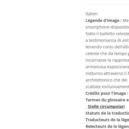
Italien
Légende d'image :
Men
smartphone-dispositivi m
Sotto il balletto celest
a testimonianza di ant
tenendo conto dell'all
celeste che da tempo gu
incarnasse la rapprese
armoniosa esposizione 
notturno attraverso il 
architettonico che dei
scattate esclusivament
Crédits pour l'image :
Termes du glossaire e
,
Stelle circumpolari
Statuts de la traducti
Traducteurs de la lég
Relecteurs de la lége