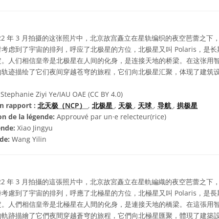
22 年 3 月拍摄的这张照片中，北京故宫矗立在星轨编织的夜空芭蕾之
考虑到了宇宙的排列，呼应了北极星的方位，北极星又叫 Polaris，是
定。人们相信皇帝是北极星在人间的化身，是连接天地的桥梁。在这张用
的轨迹描绘了它们夜间穿越苍穹的旅程，它们向北极星汇聚，体现了建筑
Stephanie Ziyi Ye/IAU OAE (CC BY 4.0)
n rapport :
北天极（NCP）
,
北极星
,
天极
,
天球
,
导航
,
拱极星
on de la légende:
Approuvé par un·e relecteur(rice)
ende:
Xiao Jingyu
nde:
Wang Yilin
22 年 3 月拍攝的這張照片中，北京故宮矗立在星軌編織的夜空芭蕾之
考慮到了宇宙的排列，呼應了北極星的方位，北極星又叫 Polaris，是
定。人們相信皇帝是北極星在人間的化身，是連接天地的橋梁。在這張用
的軌跡描繪了它們夜間穿越蒼穹的旅程，它們向北極星匯聚，體現了建築