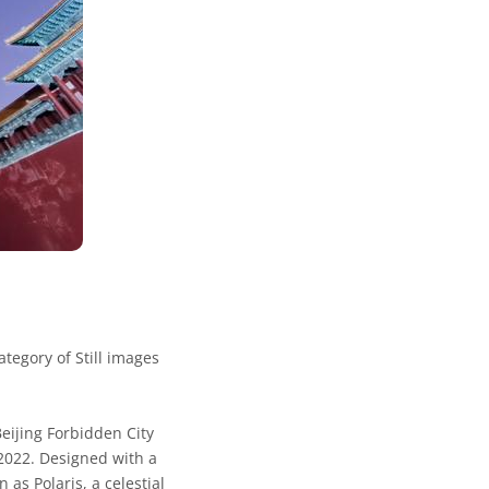
egory of Still images
Beijing Forbidden City
 2022. Designed with a
as Polaris, a celestial