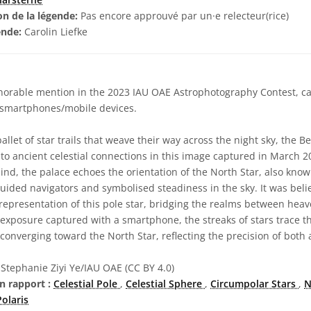
on de la légende:
Pas encore approuvé par un·e relecteur(rice)
ende:
Carolin Liefke
orable mention in the 2023 IAU OAE Astrophotography Contest, cat
h smartphones/mobile devices.
allet of star trails that weave their way across the night sky, the B
to ancient celestial connections in this image captured in March 2
nd, the palace echoes the orientation of the North Star, also known 
uided navigators and symbolised steadiness in the sky. It was bel
epresentation of this pole star, bridging the realms between heave
xposure captured with a smartphone, the streaks of stars trace th
converging toward the North Star, reflecting the precision of both 
Stephanie Ziyi Ye/IAU OAE (CC BY 4.0)
n rapport :
Celestial Pole
,
Celestial Sphere
,
Circumpolar Stars
,
N
Polaris