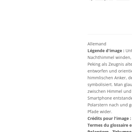
Allemand
Légende d'image :
Unt
Nachthimmel winden, l
Peking als Zeugnis al
entworfen und orienti
himmlischen Anker, de
symbolisiert. Man glau
zwischen Himmel und E
Smartphone entstanden
Polarstern nach und g
Pfade wider.
Crédits pour l'image :
Termes du glossaire e
Polarstern
,
Zirkumpo