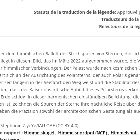
Statuts de la traduction de la légende:
Approuvé pa
Traducteurs de la
Relecteurs de la l
er dem himmlischen Ballett der Strichspuren von Sternen, die si
iegt in diesem Bild, das im März 2022 aufgenommen wurde, die V
ter himmlischer Verbindungen. Der Palast wurde nach kosmischen
ert sich an der Ausrichtung des Polarsterns, der auch Polaris gena
r seit langem in der Seefahrt den Weg weist und die Stabilität de
bte, dass der Kaiser das irdische Abbild dieses Polarsterns verkö
rde schlug. In dieser harmonischen einstündigen Belichtung, die
 ist, zeichnen die Spuren der Sterne ihre nächtliche Reise über
eben die Präzision sowohl der architektonischen Gestaltung als a
Stephanie Ziyi Ye/IAU OAE (CC BY 4.0)
n rapport :
Himmelskugel
,
Himmelsnordpol (NCP)
,
Himmelspol
,
larsterne