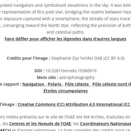
guided navigators and symbolised steadiness in the sky. It was bel
representation of this pole star, bridging the realms between hea
exposure captured with a smartphone, the streaks of stars trace 
 converging toward the North Star, reflecting the precision of bot
and celestial paths.
Faire défiler pour afficher les légendes dans d'autres langues
Crédits pour l'image :
Stephanie Ziyi Ye/IAU OAE (CC BY 4.0)
DOI :
10.5281/zenodo.10360019
Mots clés :
astrophotography
n rapport :
Navigation
,
Polaris
,
Pôle céleste
,
Pôle céleste nord 
Étoiles circumpolaires
l'image :
Creative Commons (CC) Attribution 4.0 International (CC 
rs média présents sur le site de l'OAE ont été écrites, traduites et
E, les
Centres et les Noeuds de l'OAE
, les
Coordinateurs Nationaux
NAECs)
et d'autres volontaires. La liste complète des crédits pour ce