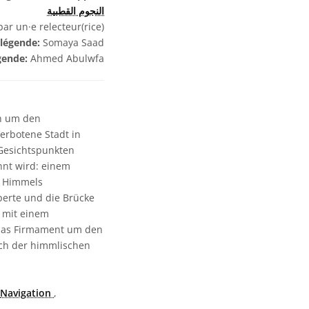
النجوم القطبية
r un·e relecteur(rice)
 légende:
Somaya Saad
égende:
Ahmed Abulwfa
ch um den
erbotene Stadt in
 Gesichtspunkten
nnt wird: einem
s Himmels
rperte und die Brücke
 mit einem
 das Firmament um den
uch der himmlischen
Navigation
,