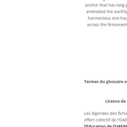
anchor that has long 
embodied the earthly 
harmonious one-hour 
across the firmament,
Termes du glossaire e
Licence de 
Les légendes des fichie
effort collectif de l'OA
l'Education de l'OAE(