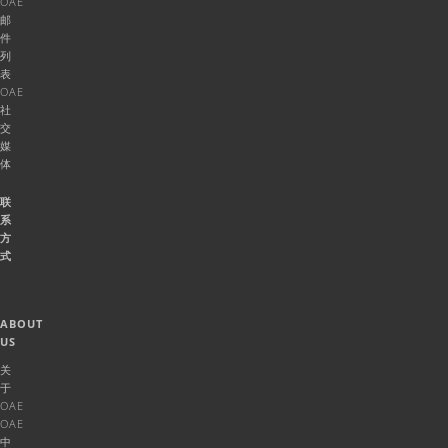
OAE
邮
件
列
表
OAE
社
交
媒
体
联
系
方
式
ABOUT
US
关
于
OAE
OAE
中