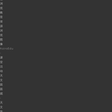
浏
览
教
育
资
源
浏
览
图
像
AstroEdu
-
课
堂
活
动
天
文
面
面
观
-
天
文
学