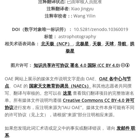
注释翻译状态:
已由审核人员批准
注释翻译者:
Xiao Jingyu
注释审校者：:
Wang Yilin
DOI（数字对象唯一标识符）：
10.5281/zenodo.10360019
标签：
astrophotography
相关术语表词条：
北天极（NCP）
,
北极星
,
天极
,
天球
,
导航
,
拱
极星
知识共
图片许可：
知识共享许可协议 署名 4.0 国际 (CC BY 4.0)
OAE 网站上展示的媒体文件说明文字是由 OAE、
OAE 各中心与节
点
、OAE 的
国家天文教育协调员（NAECs）
和其他志愿者共同撰
写、翻译与审核的。您可以在
这里
查看我们翻译项目的完整致谢名
单。所有媒体文件说明均遵循
Creative Commons CC BY-4.0 许可
协议
进行发布，应注明来源为“IAU OAE”。媒体文件本身可能有不同
的许可协议（见上文），请根据“来源”部分注明相应来源。
如果您发现此词汇术语或定义中的事实或翻译错误， 请向
发邮件 联
系
.