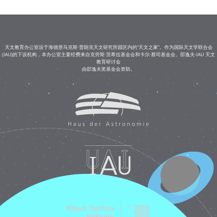
天文教育办公室设于海德堡马克斯·普朗克天文研究所园区内的“天文之家”。作为国际天文学联合会
(IAU)的下设机构，本办公室主要经费来自克劳斯·茨希拉基金会和卡尔·蔡司基金会。邵逸夫-IAU 天文
教育研讨会
由邵逸夫奖基金会资助。