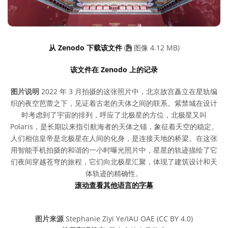
从 Zenodo 下载该文件
(
图像 4.12 MB)
该文件在 Zenodo 上的记录
图片说明
2022 年 3 月拍摄的这张照片中，北京故宫矗立在星轨编
织的夜空芭蕾之下，见证着古老的天体之间的联系。紫禁城在设计
时考虑到了宇宙的排列，呼应了北极星的方位，北极星又叫
Polaris，是长期以来指引航海者的天体之锚，象征着天空的稳定。
人们相信皇帝是北极星在人间的化身，是连接天地的桥梁。在这张
用智能手机拍摄的和谐的一小时曝光照片中，星星的轨迹描绘了它
们夜间穿越苍穹的旅程，它们向北极星汇聚，体现了建筑设计和天
体轨迹的精确性。
滚动查看其他语言的字幕
图片来源
Stephanie Ziyi Ye/IAU OAE (CC BY 4.0)