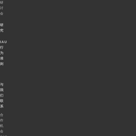
研
讨
会
研
究
IAU
行
为
准
则
与
我
们
联
系
合
作
机
会