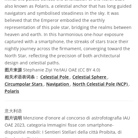
also known as Polaris, a celestial anchor that has long guided
navigators and symbolised steadiness in the sky. It was
believed that the Emperor embodied the earthly
representation of this pole star, bridging the realms between
heaven and earth. In this harmonious one-hour exposure
captured with a smartphone, the streaks of stars trace their
nightly journey across the firmament, converging toward the
North Star, reflecting the precision of both architectural
design and celestial paths.
图片来源
Stephanie Ziyi Ye/IAU OAE (CC BY 4.0)
相关术语表词条：
Celestial Pole
,
Celestial Sphere
,
Circumpolar Stars
,
Navigation
,
North Celestial Pole (NCP)
,
Polaris
意大利语
图片说明
Menzione d'onore al concorso di astrofotografia IAU
OAE 2023, categoria Immagini fisse con smartphone-
dispositivi mobili: I Sentieri Stellari della città Proibita, di