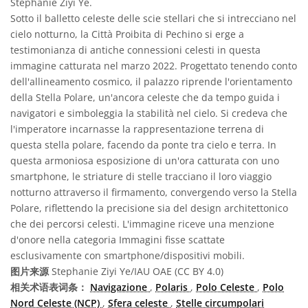
Stephanie Ziyi Ye.
Sotto il balletto celeste delle scie stellari che si intrecciano nel
cielo notturno, la Città Proibita di Pechino si erge a
testimonianza di antiche connessioni celesti in questa
immagine catturata nel marzo 2022. Progettato tenendo conto
dell'allineamento cosmico, il palazzo riprende l'orientamento
della Stella Polare, un'ancora celeste che da tempo guida i
navigatori e simboleggia la stabilità nel cielo. Si credeva che
l'imperatore incarnasse la rappresentazione terrena di
questa stella polare, facendo da ponte tra cielo e terra. In
questa armoniosa esposizione di un'ora catturata con uno
smartphone, le striature di stelle tracciano il loro viaggio
notturno attraverso il firmamento, convergendo verso la Stella
Polare, riflettendo la precisione sia del design architettonico
che dei percorsi celesti. L'immagine riceve una menzione
d'onore nella categoria Immagini fisse scattate
esclusivamente con smartphone/dispositivi mobili.
图片来源
Stephanie Ziyi Ye/IAU OAE (CC BY 4.0)
相关术语表词条：
Navigazione
,
Polaris
,
Polo Celeste
,
Polo
Nord Celeste (NCP)
,
Sfera celeste
,
Stelle circumpolari