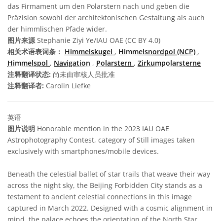
das Firmament um den Polarstern nach und geben die
Präzision sowohl der architektonischen Gestaltung als auch
der himmlischen Pfade wider.
图片来源
Stephanie Ziyi Ye/IAU OAE (CC BY 4.0)
相关术语表词条：
Himmelskugel
,
Himmelsnordpol (NCP)
,
Himmelspol
,
Navigation
,
Polarstern
,
Zirkumpolarsterne
注释翻译状态:
尚未由审核人员批准
注释翻译者:
Carolin Liefke
英语
图片说明
Honorable mention in the 2023 IAU OAE
Astrophotography Contest, category of Still images taken
exclusively with smartphones/mobile devices.
Beneath the celestial ballet of star trails that weave their way
across the night sky, the Beijing Forbidden City stands as a
testament to ancient celestial connections in this image
captured in March 2022. Designed with a cosmic alignment in
mind, the palace echoes the orientation of the North Star,