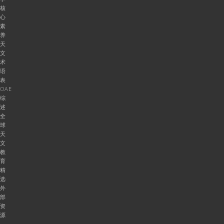
核
心
素
养
天
文
术
语
表
OAE
综
述
全
球
天
文
教
育
精
选
外
部
资
源