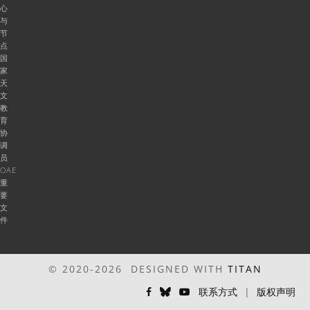
心
与
节
点
国
家
天
文
教
育
协
调
员
OAE
重
要
文
件
© 2020-2026 DESIGNED WITH
TITAN
联系方式
|
版权声明