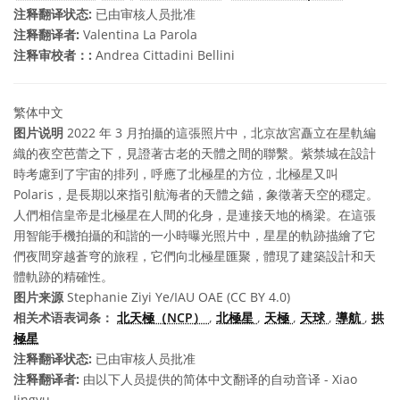
注释翻译状态:
已由审核人员批准
注释翻译者:
Valentina La Parola
注释审校者：:
Andrea Cittadini Bellini
繁体中文
图片说明
2022 年 3 月拍攝的這張照片中，北京故宮矗立在星軌編
織的夜空芭蕾之下，見證著古老的天體之間的聯繫。紫禁城在設計
時考慮到了宇宙的排列，呼應了北極星的方位，北極星又叫
Polaris，是長期以來指引航海者的天體之錨，象徵著天空的穩定。
人們相信皇帝是北極星在人間的化身，是連接天地的橋梁。在這張
用智能手機拍攝的和諧的一小時曝光照片中，星星的軌跡描繪了它
們夜間穿越蒼穹的旅程，它們向北極星匯聚，體現了建築設計和天
體軌跡的精確性。
图片来源
Stephanie Ziyi Ye/IAU OAE (CC BY 4.0)
相关术语表词条：
北天極（NCP）
,
北極星
,
天極
,
天球
,
導航
,
拱
極星
注释翻译状态:
已由审核人员批准
注释翻译者:
由以下人员提供的简体中文翻译的自动音译 - Xiao
Jingyu