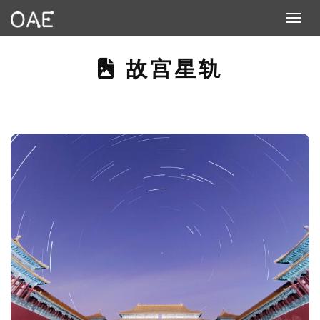
Toggle n
THIS PAGE DES
故宫星轨