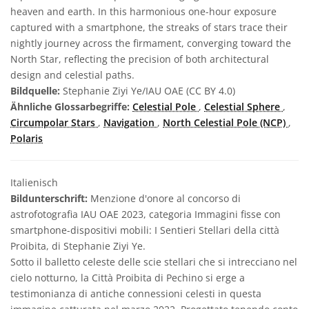
heaven and earth. In this harmonious one-hour exposure
captured with a smartphone, the streaks of stars trace their
nightly journey across the firmament, converging toward the
North Star, reflecting the precision of both architectural
design and celestial paths.
Bildquelle:
Stephanie Ziyi Ye/IAU OAE (CC BY 4.0)
Ähnliche Glossarbegriffe:
Celestial Pole
,
Celestial Sphere
,
Circumpolar Stars
,
Navigation
,
North Celestial Pole (NCP)
,
Polaris
Italienisch
Bildunterschrift:
Menzione d'onore al concorso di
astrofotografia IAU OAE 2023, categoria Immagini fisse con
smartphone-dispositivi mobili: I Sentieri Stellari della città
Proibita, di Stephanie Ziyi Ye.
Sotto il balletto celeste delle scie stellari che si intrecciano nel
cielo notturno, la Città Proibita di Pechino si erge a
testimonianza di antiche connessioni celesti in questa