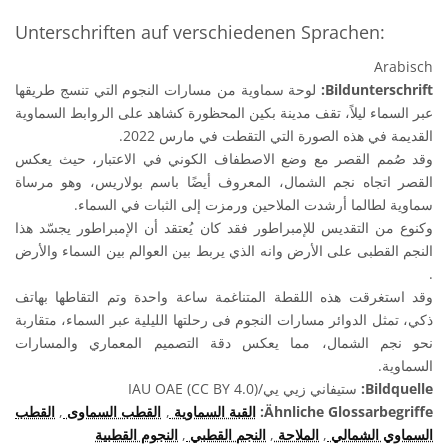
Unterschriften auf verschiedenen Sprachen:
Arabisch
لوحة سماوية من مسارات النجوم التي تنسج طريقها
Bildunterschrift:
عبر السماء ليلاً، تقف مدينة بكين المحظورة كشاهد على الروابط السماوية
القديمة في هذه الصورة التي التقطت في مارس 2022.
وقد صُمم القصر مع وضع الاصطفاف الكوني في الاعتبار، حيث يعكس
القصر اتجاه نجم الشمال، المعروف أيضًا باسم بولاريس، وهو مرساة
سماوية لطالما أرشدت الملاحين ورمزت إلى الثبات في السماء.
وكنوع من التقديس للإمبراطور فقد كان يُعتقد أن الإمبراطور يجسّد هذا
النجم القطبى على الأرض وانه الذي يربط بين العوالم بين السماء والأرض
.
وقد استغرقت هذه اللقطة المتناغمة ساعة واحدة وتم التقاطها بهاتف
ذكي، تمثل الدوائر مسارات النجوم فى رحلتها الليلية عبر السماء، متقاربة
نحو نجم الشمال، مما يعكس دقة التصميم المعماري والمسارات
السماوية.
ستيفاني زيي يي/IAU OAE (CC BY 4.0)
Bildquelle:
القطب
,
القطب السماوى
,
القبة السماوية
Ähnliche Glossarbegriffe:
النجوم القطبية
,
النجم القطبي
,
الملاحة
,
السماوي الشمالي