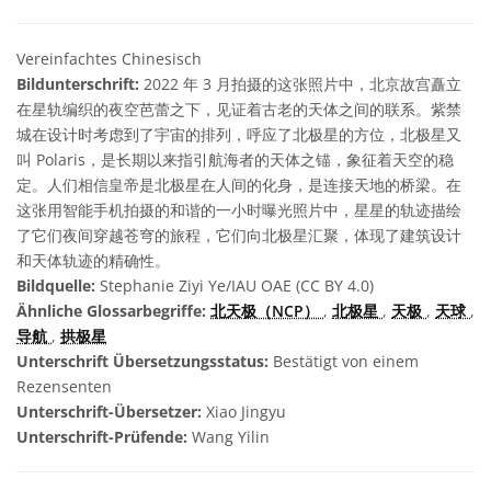
Vereinfachtes Chinesisch
Bildunterschrift:
2022 年 3 月拍摄的这张照片中，北京故宫矗立
在星轨编织的夜空芭蕾之下，见证着古老的天体之间的联系。紫禁
城在设计时考虑到了宇宙的排列，呼应了北极星的方位，北极星又
叫 Polaris，是长期以来指引航海者的天体之锚，象征着天空的稳
定。人们相信皇帝是北极星在人间的化身，是连接天地的桥梁。在
这张用智能手机拍摄的和谐的一小时曝光照片中，星星的轨迹描绘
了它们夜间穿越苍穹的旅程，它们向北极星汇聚，体现了建筑设计
和天体轨迹的精确性。
Bildquelle:
Stephanie Ziyi Ye/IAU OAE (CC BY 4.0)
Ähnliche Glossarbegriffe:
北天极（NCP）
,
北极星
,
天极
,
天球
,
导航
,
拱极星
Unterschrift Übersetzungsstatus:
Bestätigt von einem
Rezensenten
Unterschrift-Übersetzer:
Xiao Jingyu
Unterschrift-Prüfende:
Wang Yilin