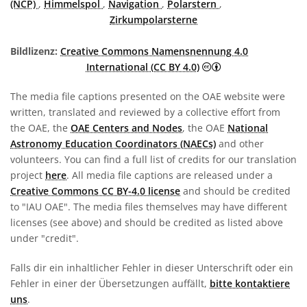
(NCP)
,
Himmelspol
,
Navigation
,
Polarstern
,
Zirkumpolarsterne
Bildlizenz:
Creative Commons Namensnennung 4.0
Creative Commons 
International (CC BY 4.0)
The media file captions presented on the OAE website were
written, translated and reviewed by a collective effort from
the OAE, the
OAE Centers and Nodes
, the OAE
National
Astronomy Education Coordinators (NAECs)
and other
volunteers. You can find a full list of credits for our translation
project
here
. All media file captions are released under a
Creative Commons CC BY-4.0 license
and should be credited
to "IAU OAE". The media files themselves may have different
licenses (see above) and should be credited as listed above
under "credit".
Falls dir ein inhaltlicher Fehler in dieser Unterschrift oder ein
Fehler in einer der Übersetzungen auffällt,
bitte kontaktiere
uns
.