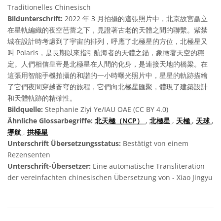
Traditionelles Chinesisch
Bildunterschrift:
2022 年 3 月拍攝的這張照片中，北京故宮矗立
在星軌編織的夜空芭蕾之下，見證著古老的天體之間的聯繫。紫禁
城在設計時考慮到了宇宙的排列，呼應了北極星的方位，北極星又
叫 Polaris，是長期以來指引航海者的天體之錨，象徵著天空的穩
定。人們相信皇帝是北極星在人間的化身，是連接天地的橋梁。在
這張用智能手機拍攝的和諧的一小時曝光照片中，星星的軌跡描繪
了它們夜間穿越蒼穹的旅程，它們向北極星匯聚，體現了建築設計
和天體軌跡的精確性。
Bildquelle:
Stephanie Ziyi Ye/IAU OAE (CC BY 4.0)
Ähnliche Glossarbegriffe:
北天極（NCP）
,
北極星
,
天極
,
天球
,
導航
,
拱極星
Unterschrift Übersetzungsstatus:
Bestätigt von einem
Rezensenten
Unterschrift-Übersetzer:
Eine automatische Transliteration
der vereinfachten chinesischen Übersetzung von - Xiao Jingyu