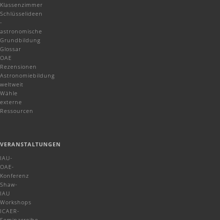
Klassenzimmer
Schlüsselideen
-
astronomische
Grundbildung
Glossar
OAE
Rezensionen
Astronomiebildung
weltweit
Wähle
externe
Ressourcen
VERANSTALTUNGEN
IAU-
OAE-
Konferenz
Shaw-
IAU
Workshops
ICAER-
Seminarreihe