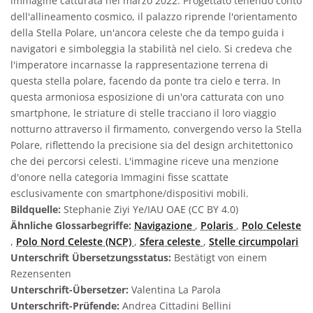
immagine catturata nel marzo 2022. Progettato tenendo conto
dell'allineamento cosmico, il palazzo riprende l'orientamento
della Stella Polare, un'ancora celeste che da tempo guida i
navigatori e simboleggia la stabilità nel cielo. Si credeva che
l'imperatore incarnasse la rappresentazione terrena di
questa stella polare, facendo da ponte tra cielo e terra. In
questa armoniosa esposizione di un'ora catturata con uno
smartphone, le striature di stelle tracciano il loro viaggio
notturno attraverso il firmamento, convergendo verso la Stella
Polare, riflettendo la precisione sia del design architettonico
che dei percorsi celesti. L'immagine riceve una menzione
d'onore nella categoria Immagini fisse scattate
esclusivamente con smartphone/dispositivi mobili.
Bildquelle:
Stephanie Ziyi Ye/IAU OAE (CC BY 4.0)
Ähnliche Glossarbegriffe:
Navigazione
,
Polaris
,
Polo Celeste
,
Polo Nord Celeste (NCP)
,
Sfera celeste
,
Stelle circumpolari
Unterschrift Übersetzungsstatus:
Bestätigt von einem
Rezensenten
Unterschrift-Übersetzer:
Valentina La Parola
Unterschrift-Prüfende:
Andrea Cittadini Bellini