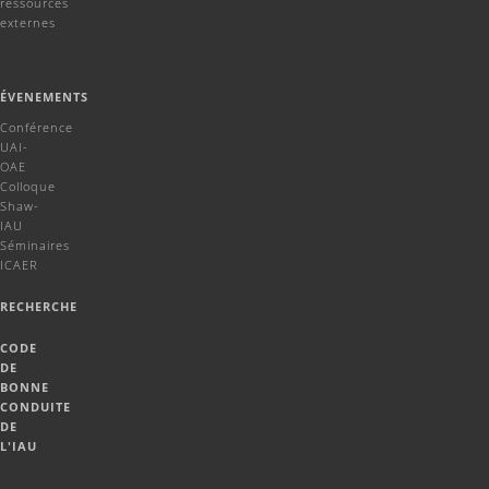
ressources
externes
ÉVENEMENTS
Conférence
UAI-
OAE
Colloque
Shaw-
IAU
Séminaires
ICAER
RECHERCHE
CODE
DE
BONNE
CONDUITE
DE
L'IAU