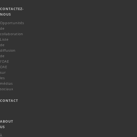
CONTACTEZ-
NOUS
Opportunités
de
collaboration
Liste
de
diffusion
de
l'OAE
OAE
sur
les
médias
sociaux
CONTACT
ABOUT
US
À