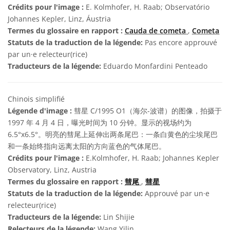
Crédits pour l'image :
E. Kolmhofer, H. Raab; Observatório
Johannes Kepler, Linz, Áustria
Termes du glossaire en rapport :
Cauda de cometa
,
Cometa
Statuts de la traduction de la légende:
Pas encore approuvé
par un·e relecteur(rice)
Traducteurs de la légende:
Eduardo Monfardini Penteado
Chinois simplifié
Légende d'image :
彗星 C/1995 O1（海尔-波谱）的图像，拍摄于
1997 年 4 月 4 日，曝光时间为 10 分钟。显示的视场约为
6.5°x6.5°。明亮的彗尾上延伸出两条尾巴：一条白黄色的尘埃尾巴
和一条始终指向远离太阳的方向蓝色的气体尾巴。
Crédits pour l'image :
E.Kolmhofer, H. Raab; Johannes Kepler
Observatory, Linz, Austria
Termes du glossaire en rapport :
彗尾
,
彗星
Statuts de la traduction de la légende:
Approuvé par un·e
relecteur(rice)
Traducteurs de la légende:
Lin Shijie
Relecteurs de la légende:
Wang Yilin