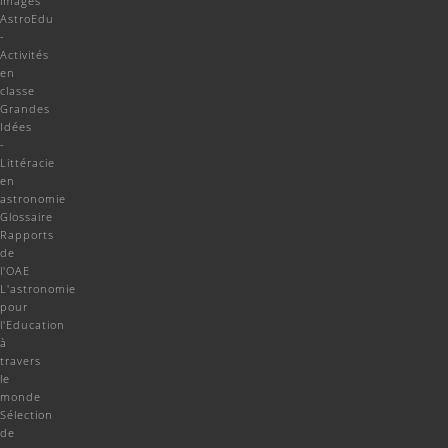
images
AstroEdu
-
Activités
en
classe
Grandes
Idées
-
Littéracie
en
astronomie
Glossaire
Rapports
de
l'OAE
L'astronomie
pour
l'Education
à
travers
le
monde
Sélection
de