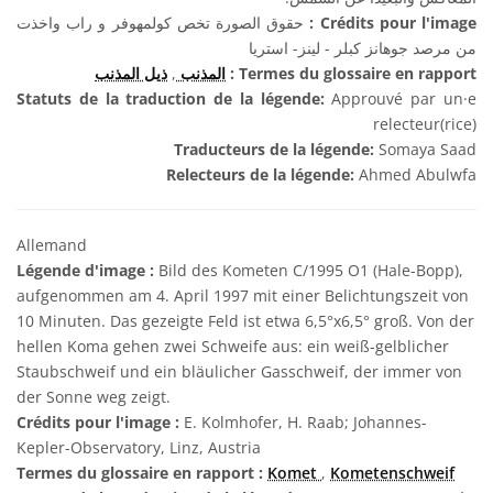
حقوق الصورة تخص كولمهوفر و راب واخذت
Crédits pour l'image :
من مرصد جوهانز كبلر - لينز- استريا
ذيل المذنب
,
المذنب
Termes du glossaire en rapport :
Statuts de la traduction de la légende:
Approuvé par un·e
relecteur(rice)
Traducteurs de la légende:
Somaya Saad
Relecteurs de la légende:
Ahmed Abulwfa
Allemand
Légende d'image :
Bild des Kometen C/1995 O1 (Hale-Bopp),
aufgenommen am 4. April 1997 mit einer Belichtungszeit von
10 Minuten. Das gezeigte Feld ist etwa 6,5°x6,5° groß. Von der
hellen Koma gehen zwei Schweife aus: ein weiß-gelblicher
Staubschweif und ein bläulicher Gasschweif, der immer von
der Sonne weg zeigt.
Crédits pour l'image :
E. Kolmhofer, H. Raab; Johannes-
Kepler-Observatory, Linz, Austria
Termes du glossaire en rapport :
Komet
,
Kometenschweif