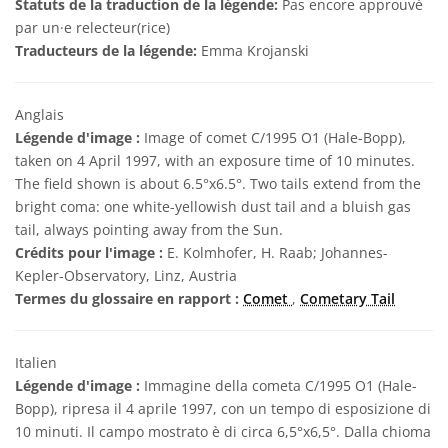
Statuts de la traduction de la légende:
Pas encore approuvé
par un·e relecteur(rice)
Traducteurs de la légende:
Emma Krojanski
Anglais
Légende d'image :
Image of comet C/1995 O1 (Hale-Bopp),
taken on 4 April 1997, with an exposure time of 10 minutes.
The field shown is about 6.5°x6.5°. Two tails extend from the
bright coma: one white-yellowish dust tail and a bluish gas
tail, always pointing away from the Sun.
Crédits pour l'image :
E. Kolmhofer, H. Raab; Johannes-
Kepler-Observatory, Linz, Austria
Termes du glossaire en rapport :
Comet
,
Cometary Tail
Italien
Légende d'image :
Immagine della cometa C/1995 O1 (Hale-
Bopp), ripresa il 4 aprile 1997, con un tempo di esposizione di
10 minuti. Il campo mostrato è di circa 6,5°x6,5°. Dalla chioma