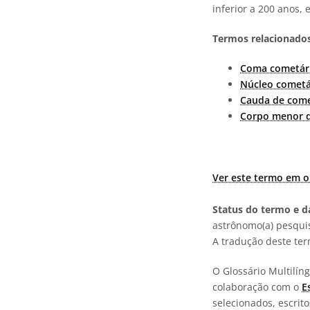
inferior a 200 anos, 
Termos relacionados
Coma cometár
Núcleo cometá
Cauda de com
Corpo menor d
Ver este termo em o
Status do termo e da
astrônomo(a) pesquis
A tradução deste te
O Glossário Multilí
colaboração com o
E
selecionados, escrit