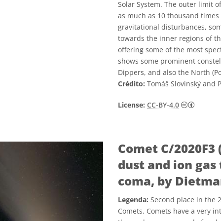
Solar System. The outer limit o
as much as 10 thousand times 
gravitational disturbances, so
towards the inner regions of t
offering some of the most spect
shows some prominent constella
Dippers, and also the North (Pol
Crédito:
Tomáš Slovinský and P
Creativ
License:
CC-BY-4.0
Comet C/2020F3 
dust and ion gas 
coma, by Dietm
Legenda:
Second place in the 
Comets. Comets have a very int