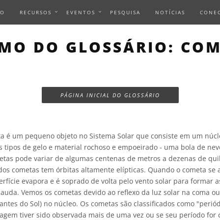
IO
RECURSOS
EVENTOS
PESQUISA
NOTÍCIAS
CONE
MO DO GLOSSÁRIO: CO
PÁGINA INICIAL DO GLOSSÁRIO
 é um pequeno objeto no Sistema Solar que consiste em um núc
s tipos de gelo e material rochoso e empoeirado - uma bola de ne
etas pode variar de algumas centenas de metros a dezenas de qui
dos cometas tem órbitas altamente elípticas. Quando o cometa se 
rfície evapora e é soprado de volta pelo vento solar para formar as
cauda. Vemos os cometas devido ao reflexo da luz solar na coma o
antes do Sol) no núcleo. Os cometas são classificados como "periód
sagem tiver sido observada mais de uma vez ou se seu período for