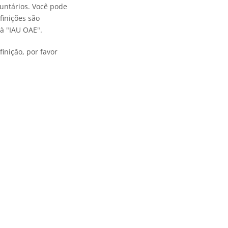
untários. Você pode
finições são
à "IAU OAE".
inição, por favor