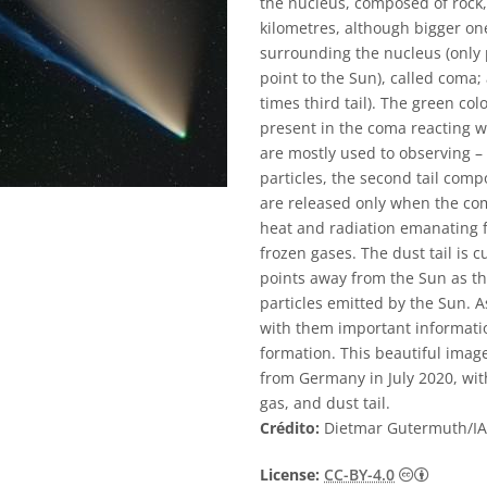
the nucleus, composed of rock,
kilometres, although bigger o
surrounding the nucleus (only
point to the Sun), called coma; 
times third tail). The green co
present in the coma reacting wit
are mostly used to observing –
particles, the second tail compo
are released only when the co
heat and radiation emanating f
frozen gases. The dust tail is c
points away from the Sun as thi
particles emitted by the Sun. A
with them important informatio
formation. This beautiful imag
from Germany in July 2020, with
gas, and dust tail.
Crédito:
Dietmar Gutermuth/I
Creativ
License:
CC-BY-4.0