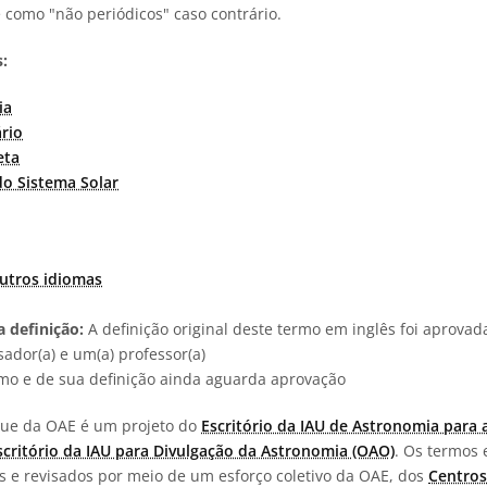
e como "não periódicos" caso contrário.
:
ia
rio
eta
o Sistema Solar
utros idiomas
 definição:
A definição original deste termo em inglês foi aprova
ador(a) e um(a) professor(a)
rmo e de sua definição ainda aguarda aprovação
ngue da OAE é um projeto do
Escritório da IAU de Astronomia para 
scritório da IAU para Divulgação da Astronomia (OAO)
. Os termos 
os e revisados por meio de um esforço coletivo da OAE, dos
Centros