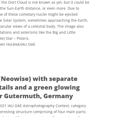
f the Oort Cloud is not known as yet, but it could be
the Sun-Earth distance, or even more. Due to
me of these cometary nuclei might be ejected
he Solar System, sometimes approaching the Earth,
acular views of a celestial body. The image also
tions and asterisms like the Big and Little
e) Star – Polaris.
etr Horálek/IAU OAE
e Commons Attribution 4.0 International (CC BY 4.0) ícones
(Neowise) with separate
tails and a green glowing
ar Gutermuth, Germany
2021 IAU OAE Astrophotography Contest, category
eresting structure comprising of four main parts: