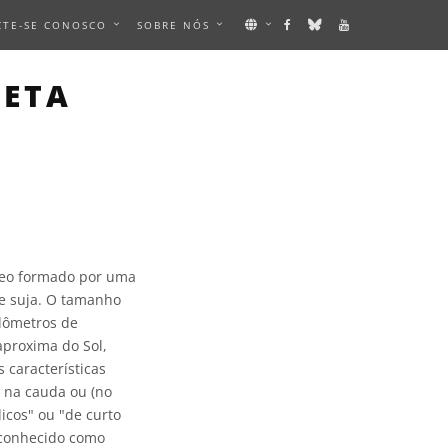
CTE-SE CONOSCO
SOBRE NÓS
META
leo formado por uma
ve suja. O tamanho
lômetros de
aproxima do Sol,
 características
u na cauda ou (no
icos" ou "de curto
 conhecido como