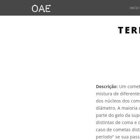
INÍC
TER
Descrição:
Um cometa
mistura de diferente
dos núcleos dos com
diâmetro. A maioria 
parte do gelo da supe
distintas de coma e 
caso de cometas dist
período" se sua pas