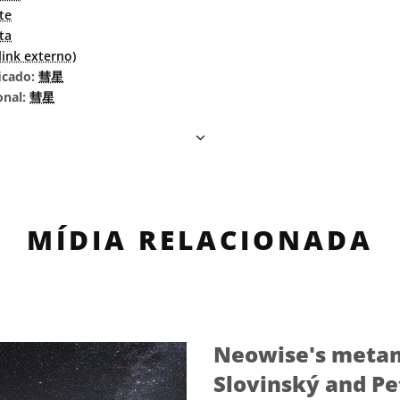
te
ta
ink externo)
icado:
彗星
onal:
彗星
MÍDIA RELACIONADA
Neowise's metam
Slovinský and Pe