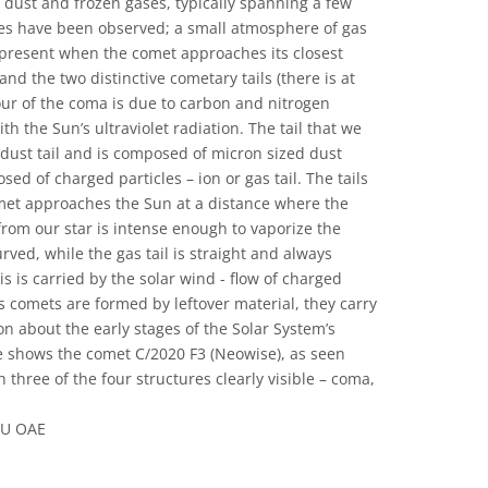
 dust and frozen gases, typically spanning a few
nes have been observed; a small atmosphere of gas
 present when the comet approaches its closest
and the two distinctive cometary tails (there is at
lour of the coma is due to carbon and nitrogen
h the Sun’s ultraviolet radiation. The tail that we
 dust tail and is composed of micron sized dust
sed of charged particles – ion or gas tail. The tails
met approaches the Sun at a distance where the
rom our star is intense enough to vaporize the
urved, while the gas tail is straight and always
s is carried by the solar wind - flow of charged
s comets are formed by leftover material, they carry
n about the early stages of the Solar System’s
e shows the comet C/2020 F3 (Neowise), as seen
 three of the four structures clearly visible – coma,
AU OAE
e Commons Attribution 4.0 International (CC BY 4.0) ícones