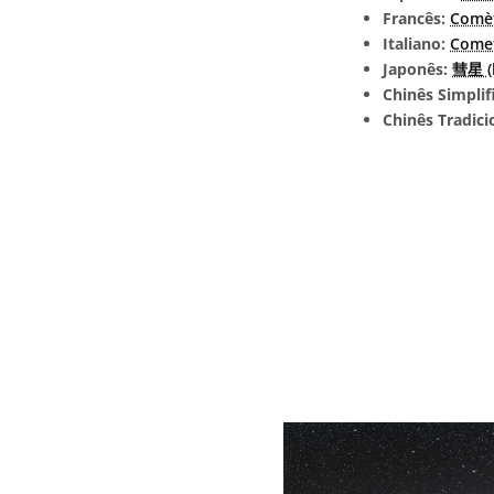
Francês:
Comè
Italiano:
Come
Japonês:
彗星 (l
Chinês Simplif
Chinês Tradici