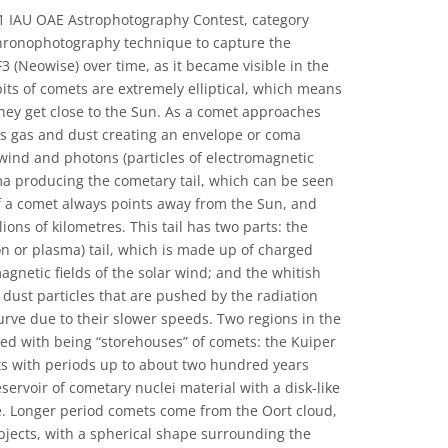
21 IAU OAE Astrophotography Contest, category
hronophotography technique to capture the
3 (Neowise) over time, as it became visible in the
bits of comets are extremely elliptical, which means
 they get close to the Sun. As a comet approaches
ses gas and dust creating an envelope or coma
wind and photons (particles of electromagnetic
oma producing the cometary tail, which can be seen
 of a comet always points away from the Sun, and
ions of kilometres. This tail has two parts: the
ion or plasma) tail, which is made up of charged
magnetic fields of the solar wind; and the whitish
 dust particles that are pushed by the radiation
urve due to their slower speeds. Two regions in the
ted with being “storehouses” of comets: the Kuiper
ts with periods up to about two hundred years
servoir of cometary nuclei material with a disk-like
 Longer period comets come from the Oort cloud,
objects, with a spherical shape surrounding the