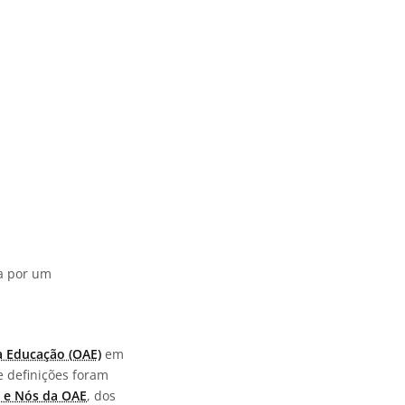
da por um
a Educação (OAE)
em
e definições foram
 e Nós da OAE
, dos