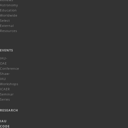
Astronomy
Education
Worldwide
Select
External
Resources
EVENTS
IAU-
OAE
Conference
Shaw-
IAU
Workshops
ICAER
Seminar
Series
RESEARCH
IAU
CODE