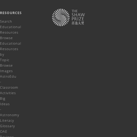
RESOURCES
Search
Educational
Resources
Browse
Educational
Resources
by
Topic
Browse
Images
AstroEdu
-
Classroom
Activities
Big
Ideas
-
Astronomy
Literacy
Glossary
OAE
Reviews