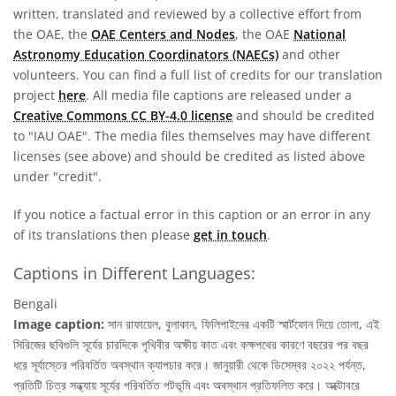
written, translated and reviewed by a collective effort from
the OAE, the
OAE Centers and Nodes
, the OAE
National
Astronomy Education Coordinators (NAECs)
and other
volunteers. You can find a full list of credits for our translation
project
here
. All media file captions are released under a
Creative Commons CC BY-4.0 license
and should be credited
to "IAU OAE". The media files themselves may have different
licenses (see above) and should be credited as listed above
under "credit".
If you notice a factual error in this caption or an error in any
of its translations then please
get in touch
.
Captions in Different Languages:
Bengali
Image caption:
সান রাফায়েল, বুলাকান, ফিলিপাইনের একটি স্মার্টফোন দিয়ে তোলা, এই
সিরিজের ছবিগুলি সূর্যের চারদিকে পৃথিবীর অক্ষীয় কাত এবং কক্ষপথের কারণে বছরের পর বছর
ধরে সূর্যাস্তের পরিবর্তিত অবস্থান ক্যাপচার করে। জানুয়ারী থেকে ডিসেম্বর ২০২২ পর্যন্ত,
প্রতিটি চিত্র সন্ধ্যায় সূর্যের পরিবর্তিত পটভূমি এবং অবস্থান প্রতিফলিত করে। অক্টোবরে