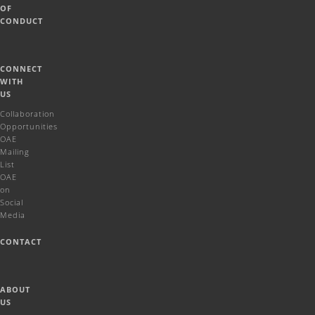
OF
CONDUCT
CONNECT
WITH
US
Collaboration
Opportunities
OAE
Mailing
List
OAE
on
Social
Media
CONTACT
ABOUT
US