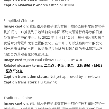
Caption reviewers:
Andrea Cittadini Bellini
Simplified Chinese
Image caption:
这组图片是在菲律宾布拉干省的圣拉斐尔用智能手
机拍摄的，它捕捉到了地球轴向倾斜和环绕太阳运行所导致的日落
位置在一年中的变化。从 2022 年 1 月到 12 月，每张图片都反映了
黄昏时分背景和太阳位置的变化。在十月，可以观察到树叶的变化
和一根电线杆的出现。这组作品是地球与太阳之间的天体舞蹈以及
地面自然景观变化的视觉见证。
Image credit:
John Paul Pile/IAU OAE (CC BY 4.0)
Related glossary terms:
二至点
,
冬至
,
夏至
,
太阳路径（日弧）
,
昼夜平分点
Caption translation status:
Not yet approved by a reviewer
Caption translators:
Hu Xueying
Traditional Chinese
Image caption:
這組圖片是在菲律賓布拉干省的聖拉斐爾用智能手
機拍攝的，它捕捉到了地球軸向傾斜和環繞太陽運行所導致的日落