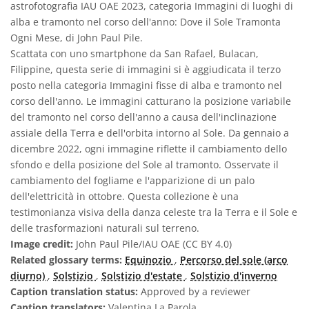
astrofotografia IAU OAE 2023, categoria Immagini di luoghi di
alba e tramonto nel corso dell'anno: Dove il Sole Tramonta
Ogni Mese, di John Paul Pile.
Scattata con uno smartphone da San Rafael, Bulacan,
Filippine, questa serie di immagini si è aggiudicata il terzo
posto nella categoria Immagini fisse di alba e tramonto nel
corso dell'anno. Le immagini catturano la posizione variabile
del tramonto nel corso dell'anno a causa dell'inclinazione
assiale della Terra e dell'orbita intorno al Sole. Da gennaio a
dicembre 2022, ogni immagine riflette il cambiamento dello
sfondo e della posizione del Sole al tramonto. Osservate il
cambiamento del fogliame e l'apparizione di un palo
dell'elettricità in ottobre. Questa collezione è una
testimonianza visiva della danza celeste tra la Terra e il Sole e
delle trasformazioni naturali sul terreno.
Image credit:
John Paul Pile/IAU OAE (CC BY 4.0)
Related glossary terms:
Equinozio
,
Percorso del sole (arco
diurno)
,
Solstizio
,
Solstizio d'estate
,
Solstizio d'inverno
Caption translation status:
Approved by a reviewer
Caption translators:
Valentina La Parola