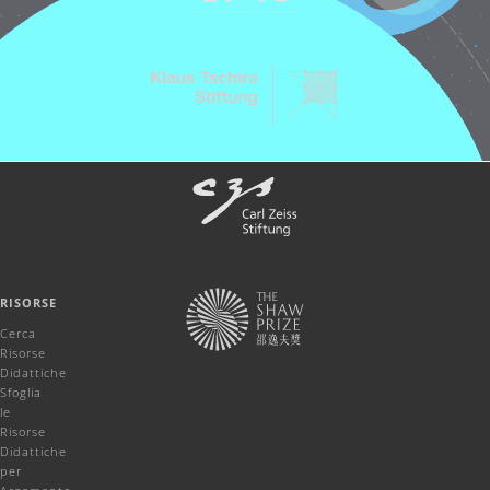
RISORSE
Cerca
Risorse
Didattiche
Sfoglia
le
Risorse
Didattiche
per