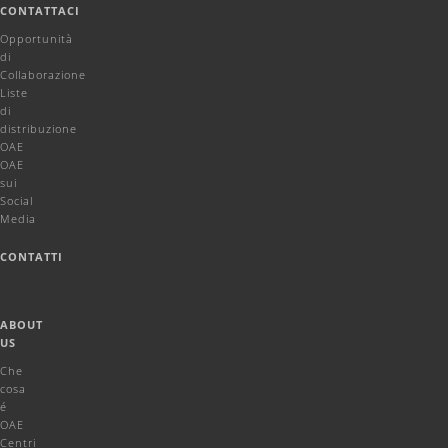
CONTATTACI
Opportunità
di
Collaborazione
Liste
di
distribuzione
OAE
OAE
sui
Social
Media
CONTATTI
ABOUT
US
Che
cosa
é
OAE
Centri