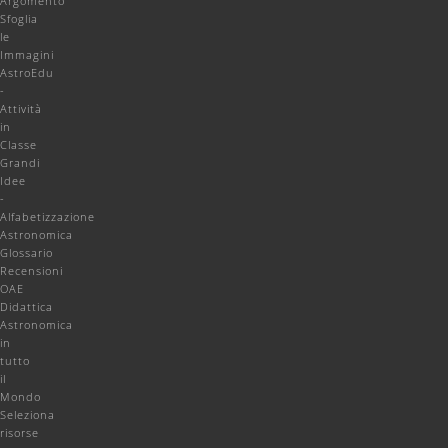
Argomento
Sfoglia
le
Immagini
AstroEdu
-
Attività
in
Classe
Grandi
Idee
-
Alfabetizzazione
Astronomica
Glossario
Recensioni
OAE
Didattica
Astronomica
in
tutto
il
Mondo
Seleziona
risorse