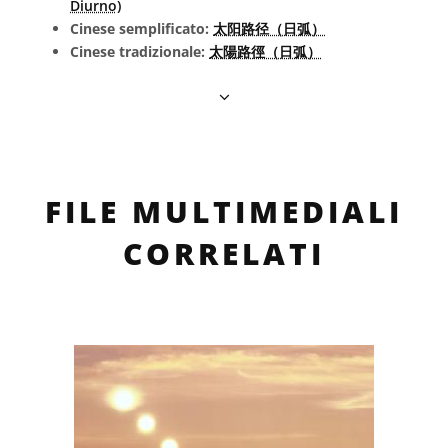
Diurno)
Cinese semplificato:
太阳路径（日弧）
Cinese tradizionale:
太陽路徑（日弧）
FILE MULTIMEDIALI
CORRELATI