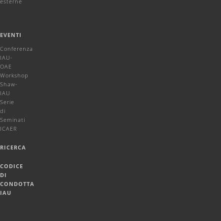
esterne
EVENTI
Conferenza
IAU-
OAE
Workshop
Shaw-
IAU
Serie
di
Seminati
ICAER
RICERCA
CODICE
DI
CONDOTTA
IAU