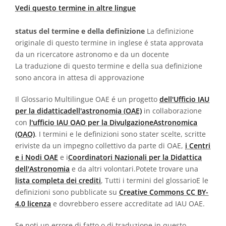
Vedi questo termine in altre lingue
status del termine e della definizione
La definizione
originale di questo termine in inglese é stata approvata
da un ricercatore astronomo e da un docente
La traduzione di questo termine e della sua definizione
sono ancora in attesa di approvazione
Il Glossario Multilingue OAE é un progetto
dell'Ufficio IAU
per la didatticadell'astronomia (OAE)
in collaborazione
con
l'ufficio IAU OAO per la DivulgazioneAstronomica
(OAO)
. I termini e le definizioni sono stater scelte, scritte
eriviste da un impegno collettivo da parte di OAE,
i Centri
e i Nodi OAE
e i
Coordinatori Nazionali per la Didattica
dell'Astronomia
e da altri volontari.Potete trovare una
lista completa dei crediti
, Tutti i termini del glossarioE le
definizioni sono pubblicate su
Creative Commons CC BY-
4.0 licenza
e dovrebbero essere accreditate ad IAU OAE.
Se noti un errore di fatto o di traduzione in questo