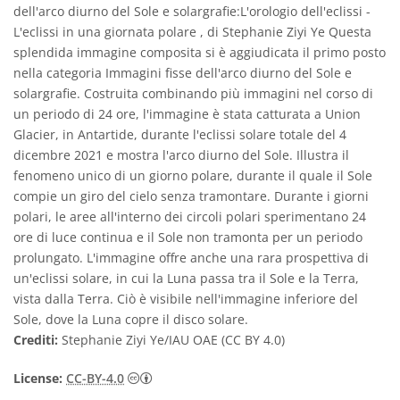
dell'arco diurno del Sole e solargrafie:L'orologio dell'eclissi -
L'eclissi in una giornata polare , di Stephanie Ziyi Ye Questa
splendida immagine composita si è aggiudicata il primo posto
nella categoria Immagini fisse dell'arco diurno del Sole e
solargrafie. Costruita combinando più immagini nel corso di
un periodo di 24 ore, l'immagine è stata catturata a Union
Glacier, in Antartide, durante l'eclissi solare totale del 4
dicembre 2021 e mostra l'arco diurno del Sole. Illustra il
fenomeno unico di un giorno polare, durante il quale il Sole
compie un giro del cielo senza tramontare. Durante i giorni
polari, le aree all'interno dei circoli polari sperimentano 24
ore di luce continua e il Sole non tramonta per un periodo
prolungato. L'immagine offre anche una rara prospettiva di
un'eclissi solare, in cui la Luna passa tra il Sole e la Terra,
vista dalla Terra. Ciò è visibile nell'immagine inferiore del
Sole, dove la Luna copre il disco solare.
Crediti:
Stephanie Ziyi Ye/IAU OAE (CC BY 4.0)
Creative Commons Attribuzione 4.0 Intern
License:
CC-BY-4.0