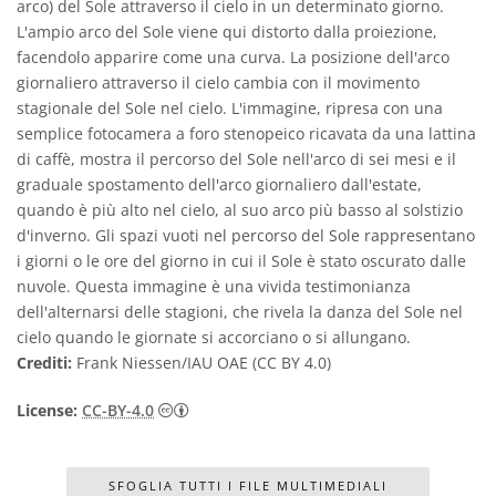
arco) del Sole attraverso il cielo in un determinato giorno.
L'ampio arco del Sole viene qui distorto dalla proiezione,
facendolo apparire come una curva. La posizione dell'arco
giornaliero attraverso il cielo cambia con il movimento
stagionale del Sole nel cielo. L'immagine, ripresa con una
semplice fotocamera a foro stenopeico ricavata da una lattina
di caffè, mostra il percorso del Sole nell'arco di sei mesi e il
graduale spostamento dell'arco giornaliero dall'estate,
quando è più alto nel cielo, al suo arco più basso al solstizio
d'inverno. Gli spazi vuoti nel percorso del Sole rappresentano
i giorni o le ore del giorno in cui il Sole è stato oscurato dalle
nuvole. Questa immagine è una vivida testimonianza
dell'alternarsi delle stagioni, che rivela la danza del Sole nel
cielo quando le giornate si accorciano o si allungano.
Crediti:
Frank Niessen/IAU OAE (CC BY 4.0)
Creative Commons Attribuzione 4.0 Intern
License:
CC-BY-4.0
SFOGLIA TUTTI I FILE MULTIMEDIALI