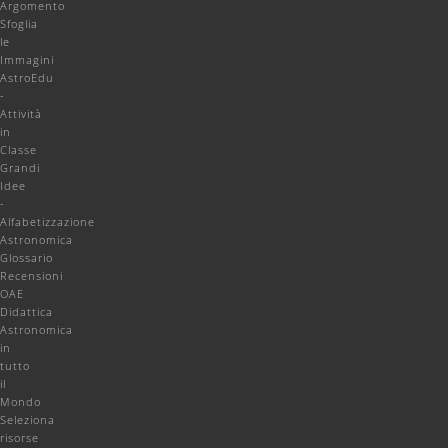
Argomento
Sfoglia
le
Immagini
AstroEdu
-
Attività
in
Classe
Grandi
Idee
-
Alfabetizzazione
Astronomica
Glossario
Recensioni
OAE
Didattica
Astronomica
in
tutto
il
Mondo
Seleziona
risorse