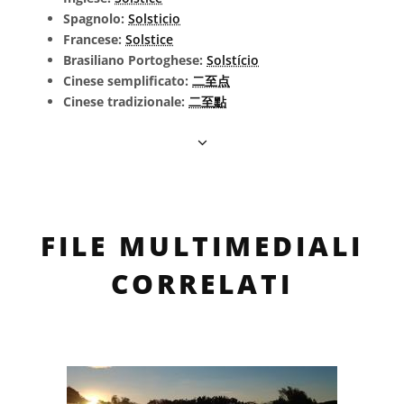
Spagnolo:
Solsticio
Francese:
Solstice
Brasiliano Portoghese:
Solstício
Cinese semplificato:
二至点
Cinese tradizionale:
二至點
FILE MULTIMEDIALI
CORRELATI