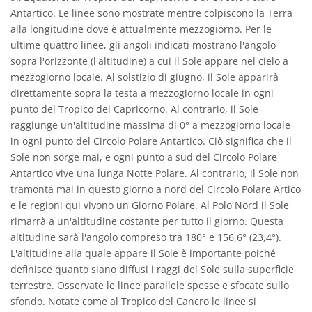
Antartico. Le linee sono mostrate mentre colpiscono la Terra
alla longitudine dove è attualmente mezzogiorno. Per le
ultime quattro linee, gli angoli indicati mostrano l'angolo
sopra l'orizzonte (l'altitudine) a cui il Sole appare nel cielo a
mezzogiorno locale. Al solstizio di giugno, il Sole apparirà
direttamente sopra la testa a mezzogiorno locale in ogni
punto del Tropico del Capricorno. Al contrario, il Sole
raggiunge un'altitudine massima di 0° a mezzogiorno locale
in ogni punto del Circolo Polare Antartico. Ciò significa che il
Sole non sorge mai, e ogni punto a sud del Circolo Polare
Antartico vive una lunga Notte Polare. Al contrario, il Sole non
tramonta mai in questo giorno a nord del Circolo Polare Artico
e le regioni qui vivono un Giorno Polare. Al Polo Nord il Sole
rimarrà a un'altitudine costante per tutto il giorno. Questa
altitudine sarà l'angolo compreso tra 180° e 156,6° (23,4°).
L'altitudine alla quale appare il Sole è importante poiché
definisce quanto siano diffusi i raggi del Sole sulla superficie
terrestre. Osservate le linee parallele spesse e sfocate sullo
sfondo. Notate come al Tropico del Cancro le linee si