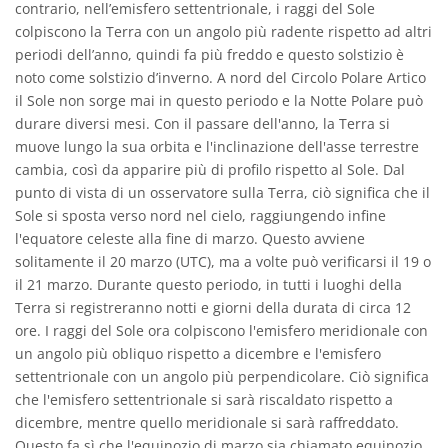
contrario, nell’emisfero settentrionale, i raggi del Sole
colpiscono la Terra con un angolo più radente rispetto ad altri
periodi dell’anno, quindi fa più freddo e questo solstizio è
noto come solstizio d’inverno. A nord del Circolo Polare Artico
il Sole non sorge mai in questo periodo e la Notte Polare può
durare diversi mesi. Con il passare dell'anno, la Terra si
muove lungo la sua orbita e l'inclinazione dell'asse terrestre
cambia, così da apparire più di profilo rispetto al Sole. Dal
punto di vista di un osservatore sulla Terra, ciò significa che il
Sole si sposta verso nord nel cielo, raggiungendo infine
l'equatore celeste alla fine di marzo. Questo avviene
solitamente il 20 marzo (UTC), ma a volte può verificarsi il 19 o
il 21 marzo. Durante questo periodo, in tutti i luoghi della
Terra si registreranno notti e giorni della durata di circa 12
ore. I raggi del Sole ora colpiscono l'emisfero meridionale con
un angolo più obliquo rispetto a dicembre e l'emisfero
settentrionale con un angolo più perpendicolare. Ciò significa
che l'emisfero settentrionale si sarà riscaldato rispetto a
dicembre, mentre quello meridionale si sarà raffreddato.
Questo fa sì che l'equinozio di marzo sia chiamato equinozio