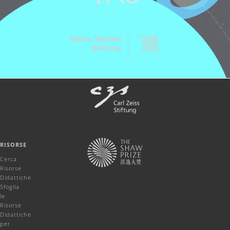
RISORSE
Cerca
Risorse
Didattiche
Sfoglia
le
Risorse
Didattiche
per