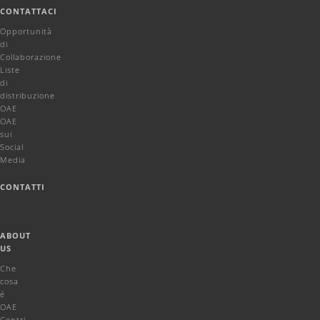
CONTATTACI
Opportunità
di
Collaborazione
Liste
di
distribuzione
OAE
OAE
sui
Social
Media
CONTATTI
ABOUT
US
Che
cosa
é
OAE
Centri