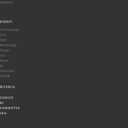
esterne
EVENTI
Conferenza
IAU-
OAE
Workshop
Shaw-
IAU
Serie
di
Seminati
ICAER
RICERCA
CODICE
DI
CONDOTTA
IAU