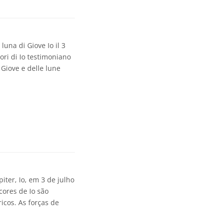
luna di Giove Io il 3
lori di Io testimoniano
 Giove e delle lune
ter, Io, em 3 de julho
cores de Io são
icos. As forças de