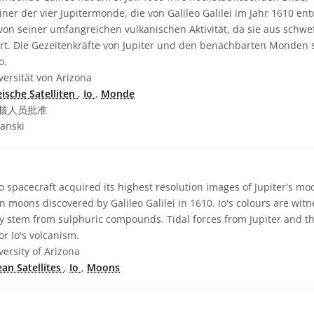
ner der vier Jupitermonde, die von Galileo Galilei im Jahr 1610 en
von seiner umfangreichen vulkanischen Aktivität, da sie aus schwe
rt. Die Gezeitenkräfte von Jupiter und den benachbarten Monden s
o.
ersität von Arizona
eische Satelliten
,
Io
,
Monde
核人员批准
anski
 spacecraft acquired its highest resolution images of Jupiter's moon
an moons discovered by Galileo Galilei in 1610. Io's colours are witn
hey stem from sulphuric compounds. Tidal forces from Jupiter and 
r Io's volcanism.
ersity of Arizona
ean Satellites
,
Io
,
Moons