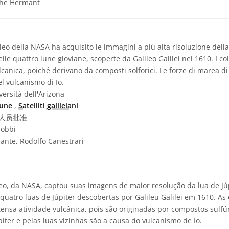
phe Hermant
eo della NASA ha acquisito le immagini a più alta risoluzione della 
elle quattro lune gioviane, scoperte da Galileo Galilei nel 1610. I co
ulcanica, poiché derivano da composti solforici. Le forze di marea di
el vulcanismo di Io.
ersità dell'Arizona
une
,
Satelliti galileiani
人员批准
iobbi
iante, Rodolfo Canestrari
eo, da NASA, captou suas imagens de maior resolução da lua de Júpi
quatro luas de Júpiter descobertas por Galileu Galilei em 1610. As 
nsa atividade vulcânica, pois são originadas por compostos sulfúr
iter e pelas luas vizinhas são a causa do vulcanismo de Io.