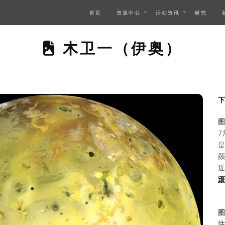
首页
资源中心
活动资讯
研究
THIS PAGE DESCR
木卫一（伊奥）
图
7
是
颜
近
滚
图
注