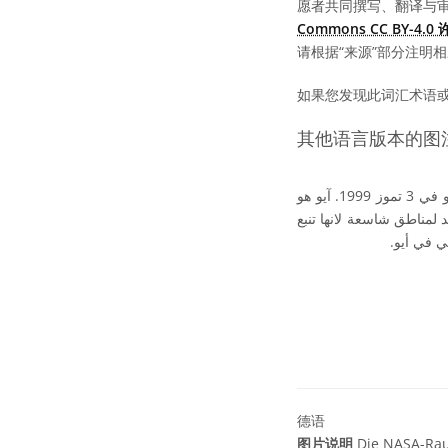
愿者共同撰写、翻译与
Commons CC BY-4.
请根据“来源”部分注明
如果您发现此词汇术语
其他语言版本的图
التقطت المركبة الفضاء غاليليو التابعة لوكالة ناسا الفضائية صور عالية الدقة لقمر المشتري آيو في 3 تموز 1999. آيو هو
 آيو على نشاط بركاني يمتد لمناطق شاسعة لانها تنبع
ني في أيو
德语
图片说明
Die NASA-Raum