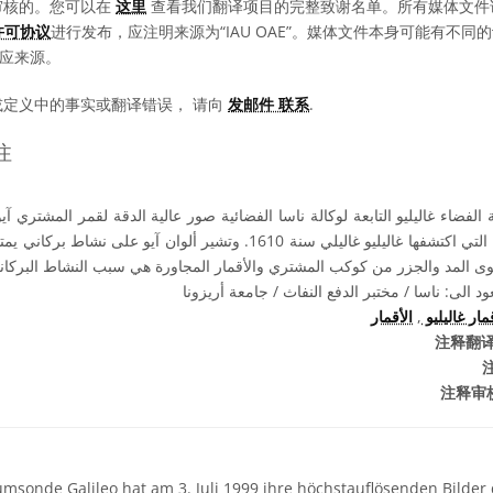
审核的。您可以在
这里
查看我们翻译项目的完整致谢名单。所有媒体文件
0 许可协议
进行发布，应注明来源为“IAU OAE”。媒体文件本身可能有不
相应来源。
或定义中的事实或翻译错误， 请向
发邮件 联系
.
注
أحد أقمار المشتري الأربعة التي اكتشفها غاليليو غاليلي سنة 1610. وتشير ألوان
وى المد والجزر من كوكب المشتري والأقمار المجاورة هي سبب النشاط البركا
 الى: ناسا / مختبر الدفع النفاث / جامعة أريزونا
الأقمار
,
مار غاليليو
注释翻译
注释审
sonde Galileo hat am 3. Juli 1999 ihre höchstauflösenden Bilder 