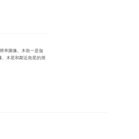
分辨率圖像。木衛一是伽
證據。木星和鄰近衛星的潮