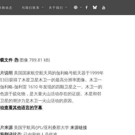
新闻动态
与我们联系
关于我们
IBES AN IMAGE
下载文件
(
图像 789.81 kB)
片说明
美国国家航空航天局的伽利略号航天器于1999年
月3日获得了木星卫星木卫一的最高分辨率图像。木卫一
伽利略-伽利雷 1610 年发现的四颗卫星之一。木卫一的
色源于硫化物，是大量火山活动存在的证据。木星和邻
卫星的潮汐力是木卫一火山活动的原因。
动查看其他语言的字幕
片来源
美国宇航局/JPL/亚利桑那大学
来源链接
释翻译状态:
已由审核人员批准