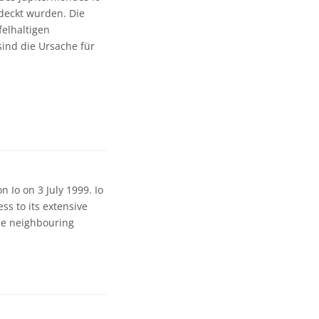
tdeckt wurden. Die
felhaltigen
ind die Ursache für
 Io on 3 July 1999. Io
ess to its extensive
the neighbouring