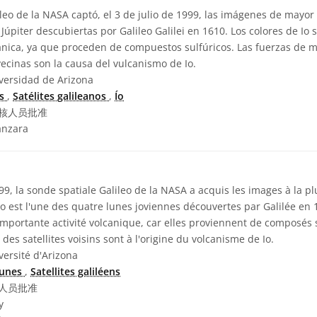
eo de la NASA captó, el 3 de julio de 1999, las imágenes de mayor 
 Júpiter descubiertas por Galileo Galilei en 1610. Los colores de Io
cánica, ya que proceden de compuestos sulfúricos. Las fuerzas de
 vecinas son la causa del vulcanismo de Io.
versidad de Arizona
as
,
Satélites galileanos
,
Ío
核人员批准
anzara
999, la sonde spatiale Galileo de la NASA a acquis les images à la p
. Io est l'une des quatre lunes joviennes découvertes par Galilée en
mportante activité volcanique, car elles proviennent de composés s
des satellites voisins sont à l'origine du volcanisme de Io.
ersité d'Arizona
unes
,
Satellites galiléens
人员批准
y