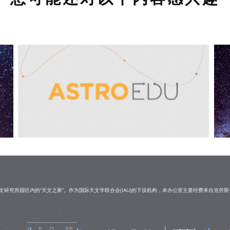
研究所园区内的“天文之家”。作为国际天文学联合会(IAU)的下设机构，本办公室主要经费来自克劳斯·