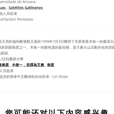
versidade do Arizona
uas
,
Satélites Galileanos
核人员批准
onfardini Penteado
天局的伽利略號航天器於1999年7月3日獲得了木星衛星木衛一的最高
 年發現的四顆衛星之一。木衛一的顏色源於硫化物，是大量火山活動存在的
的原因。
L/亞利桑那大學
略衛星
,
木衛一，音譯為艾奧
,
衛星
人员批准
供的简体中文翻译的自动音译 - Lin Shijie
您可能还对以下内容感兴趣