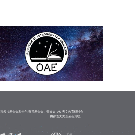
茨希拉基金会和卡尔·蔡司基金会。邵逸夫-IAU 天文教育研讨会
由邵逸夫奖基金会资助。