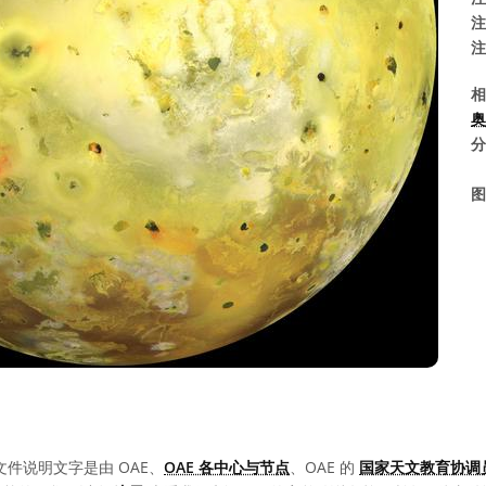
注
注
相
奥
分
图
文件说明文字是由 OAE、
OAE 各中心与节点
、OAE 的
国家天文教育协调员