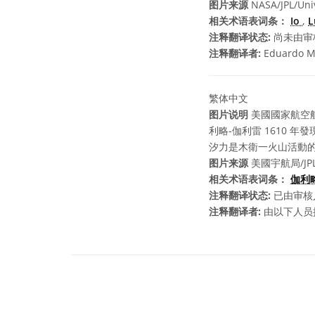
图片来源
NASA/JPL/Uni
相关术语表词条：
Io
,
L
注释翻译状态:
尚未由审
注释翻译者:
Eduardo M
繁体中文
图片说明
美國國家航空航
利略-伽利雷 1610
汐力是木衛一火山活動
图片来源
美國宇航局/JP
相关术语表词条：
伽利
注释翻译状态:
已由审核
注释翻译者:
由以下人员提