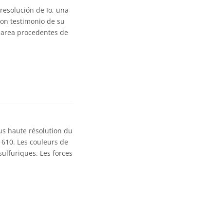
resolución de Io, una
 son testimonio de su
 marea procedentes de
lus haute résolution du
 1610. Les couleurs de
ulfuriques. Les forces