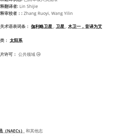
释翻译者:
Lin Shijie
释审校者：:
Zhang Ruoyi, Wang Yilin
关术语表词条：
伽利略卫星
,
卫星
,
木卫一，音译为艾
类：
太阳系
公共领域 图标
片许可：
公共领域
（NAECs）
和其他志