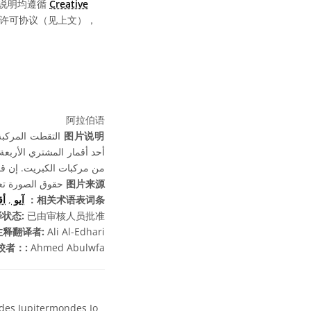
说明均遵循
Creative
同的许可协议（见上文），
阿拉伯语
图片说明
من مركبات الكبريت. إن ق.
حقوق الصورة تعود
图片来源
أق
,
آيو
相关术语表词条：
状态:
已由审核人员批准
注释翻译者:
Ali Al-Edhari
校者：:
Ahmed Abulwfa
des Jupitermondes Io