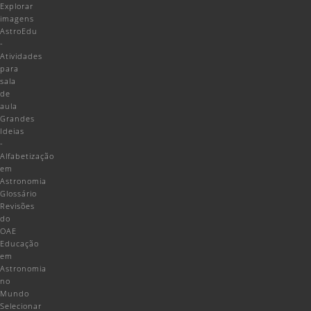
Explorar
imagens
AstroEdu
-
Atividades
para
sala
de
aula
Grandes
Ideias
-
Alfabetização
em
Astronomia
Glossário
Revisões
do
OAE
Educação
em
Astronomia
no
Mundo
Selecionar