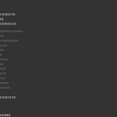
CONECTE-
SE
CONOSCO
Oportunidades
de
colaboração
Lista
de
e-
mails
do
OAE
OAE
nas
redes
sociais
CONTATO
SOBRE