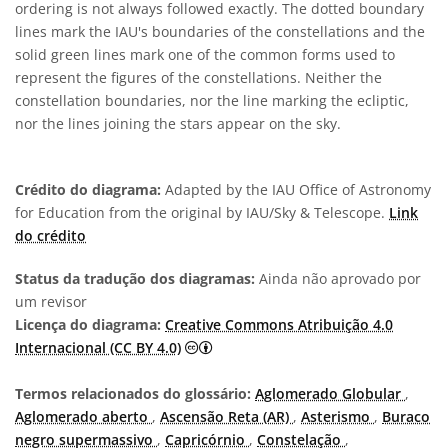
ordering is not always followed exactly. The dotted boundary
lines mark the IAU's boundaries of the constellations and the
solid green lines mark one of the common forms used to
represent the figures of the constellations. Neither the
constellation boundaries, nor the line marking the ecliptic,
nor the lines joining the stars appear on the sky.
Crédito do diagrama:
Adapted by the IAU Office of Astronomy
for Education from the original by IAU/Sky & Telescope.
Link
do crédito
Status da tradução dos diagramas:
Ainda não aprovado por
um revisor
Licença do diagrama:
Creative Commons Atribuição 4.0
Creative Commons Atribuição 4.0 In
Internacional (CC BY 4.0)
Termos relacionados do glossário:
Aglomerado Globular
,
Aglomerado aberto
,
Ascensão Reta (AR)
,
Asterismo
,
Buraco
negro supermassivo
,
Capricórnio
,
Constelação
,