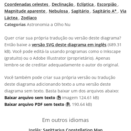
Coordenadas celestes
,
Declinação
,
Eclíptica
,
Escorpião
,
Magnitude aparente
,
Nebulosa
,
Sagitário
,
Sagitário A*
,
Via
Láctea
,
Zodíaco
Categorias
Astronomia a Olho Nu
Quer criar sua própria tradução ou versão deste diagrama?
Então baixe a
versão SVG deste diagrama em inglês
(689.31
kB). Você pode editá-la usando programas como o Inkscape
(gratuito) ou o Adobe Illustrator (proprietário). Apenas
lembre-se de creditar adequadamente o autor do original.
Você também pode criar sua própria versão ou tradução
deste diagrama adicionando texto a uma versão deste
diagrama sem texto. Basta baixar um dos arquivos abaixo:
Baixar arquivo sem texto
(
imagem 124.61 kB)
arquivo PDF
Baixar arquivo PDF sem texto
(
190.64 kB)
Em outros idiomas
Inglês:
Sagittarius Constellation Map