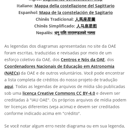
Italiano:
Mappa della costellazione del Sagittario
Espanhol:
Mapa de la constelación de Sagitario
Chinês Tradicional:
人馬座星圖
Chinês Simplificado:
人马座星图
Nepalês:
धनु राशि तारामण्डलको नक्सा
As legendas dos diagramas apresentadas no site da OAE
foram escritas, traduzidas e revisadas por meio de um
esforço coletivo da OAE, dos
Centros e Nós da OAE
, dos
Coordenadores Nacionais de Educação em Astronomia
(NAECs)
da OAE e de outros voluntários. Você pode encontrar
a lista completa de créditos do nosso projeto de tradução
aqui
. Todas as legendas de arquivos de mídia são publicadas
sob uma
licença Creative Commons CC BY-4.0
e devem ser
creditadas à "IAU OAE". Os próprios arquivos de mídia podem
ter licenças diferentes (veja acima) e devem ser creditados
conforme indicado acima em "crédito".
Se você notar algum erro neste diagrama ou em sua legenda,