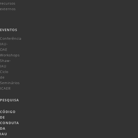
recursos
externos
EVENTOS
Conferência
IAU-
OAE
Workshops
Shaw-
IAU
Ciclo
de
Seminários
ICAER
PESQUISA
CÓDIGO
DE
CONDUTA
DA
IAU