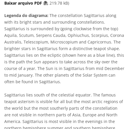
PDF file
Baixar arquivo PDF
(
219.78 kB)
Legenda do diagrama:
The constellation Sagittarius along
with its bright stars and surrounding constellations.
Sagittarius is surrounded by (going clockwise from the top)
Aquila, Scutum, Serpens Cauda, Ophiuchus, Scorpius, Corona
Australis, Telescopium, Microscopium and Capricornus. The
brighter stars in Sagittarius form a distinctive teapot shape.
Sagittarius lies on the ecliptic (shown here as a blue line), this
is the path the Sun appears to take across the sky over the
course of a year. The Sun is in Sagittarius from mid December
to mid January. The other planets of the Solar System can
often be found in Sagittarius.
Sagittarius lies south of the celestial equator. The famous
teapot asterism is visible for all but the most arctic regions of
the world but the most southerly parts of the constellation
are not visible in northern parts of Asia, Europe and North
America. Sagittarius is most visible in the evenings in the
northern hemisphere summer and southern hemisphere