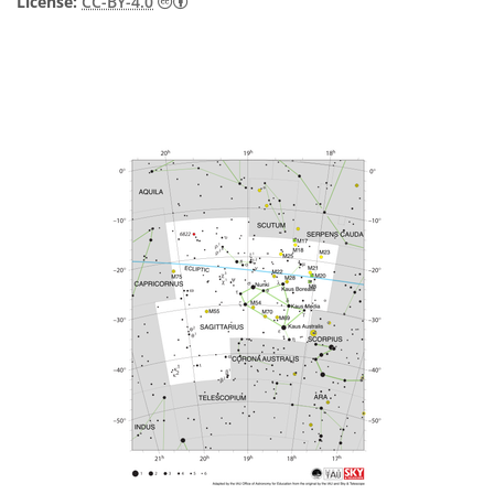
Creative Commons Attribution 4.0 Internat
License:
CC-BY-4.0