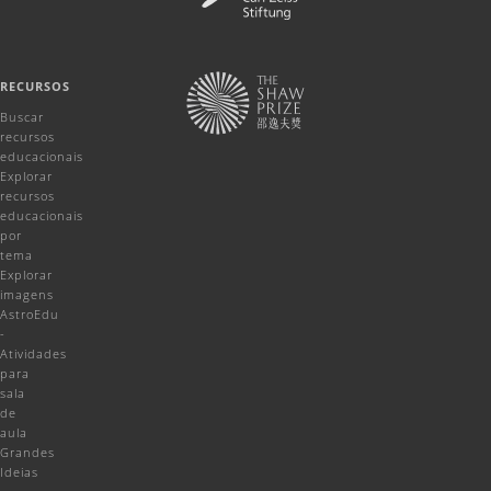
RECURSOS
Buscar
recursos
educacionais
Explorar
recursos
educacionais
por
tema
Explorar
imagens
AstroEdu
-
Atividades
para
sala
de
aula
Grandes
Ideias