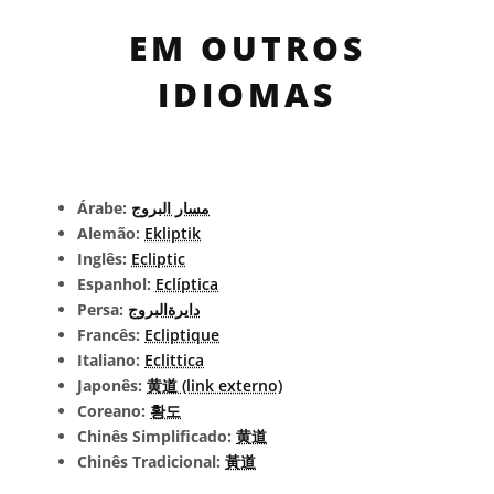
EM OUTROS
IDIOMAS
Árabe:
مسار البروج
Alemão:
Ekliptik
Inglês:
Ecliptic
Espanhol:
Eclíptica
Persa:
دایرةالبروج
Francês:
Ecliptique
Italiano:
Eclittica
Japonês:
黄道 (link externo)
Coreano:
황도
Chinês Simplificado:
黄道
Chinês Tradicional:
黃道