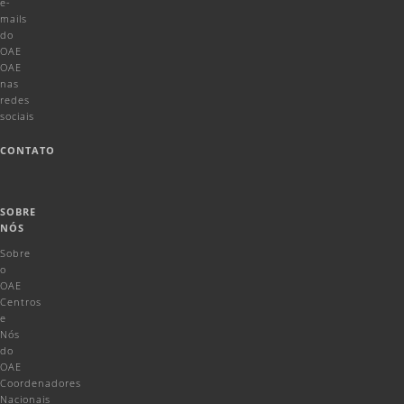
e-
mails
do
OAE
OAE
nas
redes
sociais
CONTATO
SOBRE
NÓS
Sobre
o
OAE
Centros
e
Nós
do
OAE
Coordenadores
Nacionais