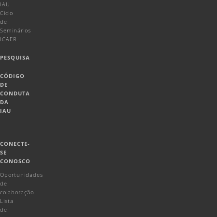
IAU
Ciclo
de
Seminários
ICAER
PESQUISA
CÓDIGO
DE
CONDUTA
DA
IAU
CONECTE-
SE
CONOSCO
Oportunidades
de
colaboração
Lista
de