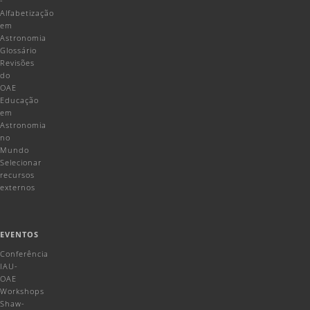
-
Alfabetização
em
Astronomia
Glossário
Revisões
do
OAE
Educação
em
Astronomia
no
Mundo
Selecionar
recursos
externos
EVENTOS
Conferência
IAU-
OAE
Workshops
Shaw-