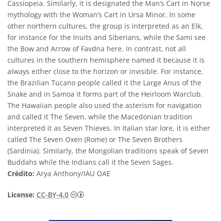
Cassiopeia. Similarly, it is designated the Man’s Cart in Norse
mythology with the Woman’s Cart in Ursa Minor. In some
other northern cultures, the group is interpreted as an Elk,
for instance for the Inuits and Siberians, while the Sami see
the Bow and Arrow of Favdna here. In contrast, not all
cultures in the southern hemisphere named it because it is
always either close to the horizon or invisible. For instance,
the Brazilian Tucano people called it the Large Anus of the
Snake and in Samoa it forms part of the Heirloom Warclub.
The Hawaiian people also used the asterism for navigation
and called it The Seven, while the Macedonian tradition
interpreted it as Seven Thieves. In Italian star lore, it is either
called The Seven Oxen (Rome) or The Seven Brothers
(Sardinia). Similarly, the Mongolian traditions speak of Seven
Buddahs while the Indians call it the Seven Sages.
Crédito:
Arya Anthony/IAU OAE
Creative Commons Attribution 4.0 Internat
License:
CC-BY-4.0