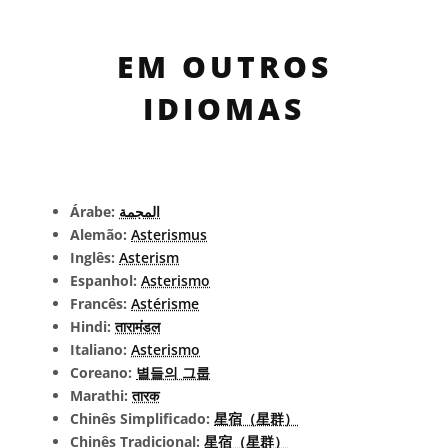
EM OUTROS
IDIOMAS
Árabe:
المجمة
Alemão:
Asterismus
Inglês:
Asterism
Espanhol:
Asterismo
Francês:
Astérisme
Hindi:
तारामंडल
Italiano:
Asterismo
Coreano:
별들의 그룹
Marathi:
तारक
Chinês Simplificado:
星宿（星群）
Chinês Tradicional:
星宿（星群）