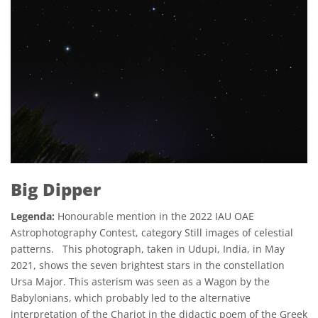
Big Dipper
Legenda:
Honourable mention in the 2022 IAU OAE
Astrophotography Contest, category Still images of celestial
patterns. This photograph, taken in Udupi, India, in May
2021, shows the seven brightest stars in the constellation
Ursa Major. This asterism was seen as a Wagon by the
Babylonians, which probably led to the alternative
interpretation of the Chariot in the didactic poem of the Greek