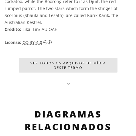
cockatoo, while the Boorong refer to it as Djuit, the red-
rumped parrot. The two stars which form the stinger of
Scorpius (Shaula and Lesath), are called Karik Karik, the
Australian Kestrel.
Crédito:
Likai Lin/IAU OAE
Creative Commons Attribution 4.0 Internat
License:
CC-BY-4.0
VER TODOS OS ARQUIVOS DE MÍDIA
DESTE TERMO
DIAGRAMAS
RELACIONADOS