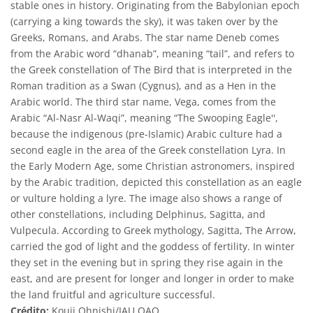
stable ones in history. Originating from the Babylonian epoch
(carrying a king towards the sky), it was taken over by the
Greeks, Romans, and Arabs. The star name Deneb comes
from the Arabic word “dhanab”, meaning “tail”, and refers to
the Greek constellation of The Bird that is interpreted in the
Roman tradition as a Swan (Cygnus), and as a Hen in the
Arabic world. The third star name, Vega, comes from the
Arabic “Al-Nasr Al-Waqi”, meaning “The Swooping Eagle'',
because the indigenous (pre-Islamic) Arabic culture had a
second eagle in the area of the Greek constellation Lyra. In
the Early Modern Age, some Christian astronomers, inspired
by the Arabic tradition, depicted this constellation as an eagle
or vulture holding a lyre. The image also shows a range of
other constellations, including Delphinus, Sagitta, and
Vulpecula. According to Greek mythology, Sagitta, The Arrow,
carried the god of light and the goddess of fertility. In winter
they set in the evening but in spring they rise again in the
east, and are present for longer and longer in order to make
the land fruitful and agriculture successful.
Crédito:
Kouij Ohnishi/IAU OAO