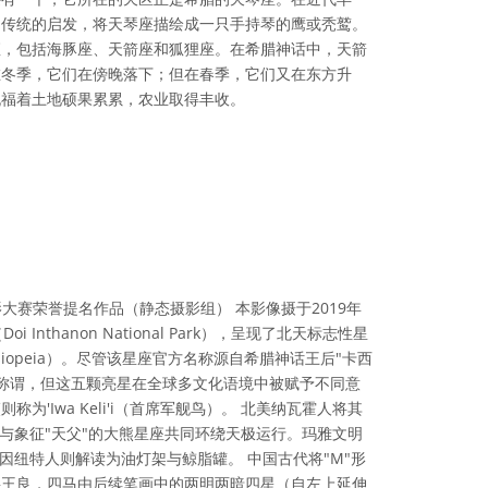
伯传统的启发，将天琴座描绘成一只手持琴的鹰或秃鹫。
座，包括海豚座、天箭座和狐狸座。在希腊神话中，天箭
在冬季，它们在傍晚落下；但在春季，它们又在东方升
祝福着土地硕果累累，农业取得丰收。
可协议 署名 4.0 国际 (CC BY 4.0) 图标
天文摄影大赛荣誉提名作品（静态摄影组） 本影像摄于2019年
Inthanon National Park），呈现了北天标志性星
siopeia）。尽管该星座官方名称源自希腊神话王后"卡西
拉丁化称谓，但这五颗亮星在全球多文化语境中被赋予不同意
为'Iwa Keli'i（首席军舰鸟）。 北美纳瓦霍人将其
，与象征"天父"的大熊星座共同环绕天极运行。玛雅文明
因纽特人则解读为油灯架与鲸脂罐。 中国古代将"M"形
将王良，四马由后续笔画中的两明两暗四星（自左上延伸