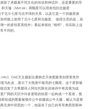
星座除了承载着不同文化的传说和神话外，还是重要的导
e）和天璇（Merak）两颗星可以用来找到北极星
）。鉴于北斗七星与北半球的关系，以及它是一个拱极星座
加州旗上使用了北斗七星和北极星。 值得注意的是，虽
增一的多恒星系统外）看起来彼此 "相邻"，但实际上这
非常不同的。
可协议 署名 4.0 国际 (CC BY 4.0) 图标
（IAU）OAE天文摄影比赛静态天体图案类别荣誉奖作
于印度乌杜皮，显示了大熊座中最亮的七颗星。这个星群被
可能启发了古希腊诗人阿拉托斯在训诲诗中将其视为战
与更广阔的天区中许多更暗的恒星一起构成一个星座，视
颗星组成的图案被视作公牛前腿或公牛大腿，被认为是塞
是两兄弟中邪恶的一个，他谋杀了自己的哥哥奥西里斯神