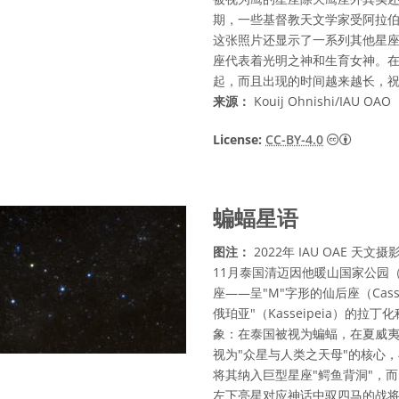
期，一些基督教天文学家受阿拉
这张照片还显示了一系列其他星
座代表着光明之神和生育女神。
起，而且出现的时间越来越长，
来源：
Kouij Ohnishi/IAU OAO
知识共享许
License:
CC-BY-4.0
蝙蝠星语
图注：
2022年 IAU OAE 
11月泰国清迈因他暖山国家公园（Doi 
座——呈"M"字形的仙后座（Cas
俄珀亚"（Kasseipeia）的
象：在泰国被视为蝙蝠，在夏威夷则称
视为"众星与人类之天母"的核心
将其纳入巨型星座"鳄鱼背洞"，而
左下亮星对应神话中驭四马的战