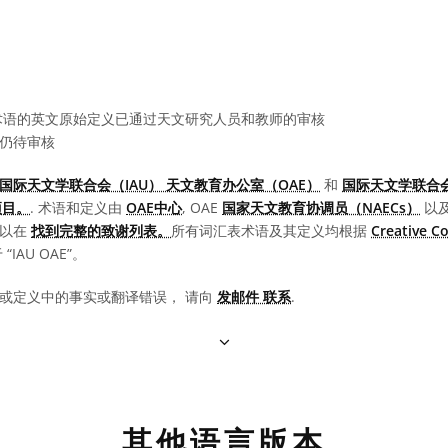
语的英文原始定义已通过天文研究人员和教师的审核
仍待审核
国际天文学联合会（IAU） 天文教育办公室（OAE）
和
国际天文学联合会
项目。
. 术语和定义由
OAE中心
, OAE
国家天文教育协调员（NAECs）
以
可以在
找到完整的致谢列表。
所有词汇表术语及其定义均根据
Creative 
IAU OAE”。
或定义中的事实或翻译错误， 请向
发邮件 联系
.
其他语言版本