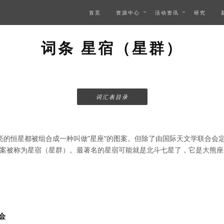
首页
资源中心
活动资讯
研究
词条 星宿（星群）
词汇表目录
亮的恒星都被组合成一种叫做”星座“的图案。但除了由国际天文学联合会
案被称为星宿（星群）。最著名的星宿可能就是北斗七星了，它是大熊座
会