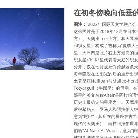
在初冬傍晚向低垂
图注：
2022年国际天文学联合会
这张照片是于2018年12月在
方）、天鹅座（正上方）和天琴
和织女星）构成了被称为“夏季大
星，天津四是照片右上方最亮的恒
织女星和牛郎星代表着天庭的织
分开，仅在七月被允许跨越这条天
每年隐没在太阳光辉后的重新出
土著星座Neilloan与Malle
Totyarguil（牛郎星）的母
郎星的英文名称Altair是阿拉伯语“A
历史上最稳定的星座之一。天鹰
后被希腊人、罗马人和阿拉伯人继承
意为“尾巴”，其所在的星座在古
现代的天鹅座），而在阿拉伯世界中
伯语"Al-Nasr Al-Waqi
被视为鹰的星座除天鹰座外其实