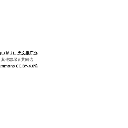
（IAU） 天文推广办
及其他志愿者共同选
Commons CC BY-4.0许