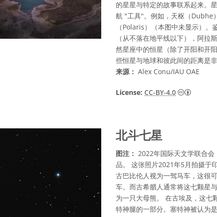
的星星与特定的故事联系起来。
航 "工具"。例如，天枢（Dubh
（Polaris）（本图中未显示
（从不落在地平线以下），阿拉斯
然星座中的恒星（除了开阳和开阳
些恒星与地球和彼此间的距离是
来源：
Alex Conu/IAU OAE
知识共享许
License:
CC-BY-4.0
北斗七星
图注：
2022年国际天文学联合会
品。 这张照片2021年5月拍摄
古巴比伦人视为一驾马车，这很
车。而古希腊人通常将这七颗星
为一只大母熊。 在古埃及，这七
特神腿的一部分。塞特神被认为