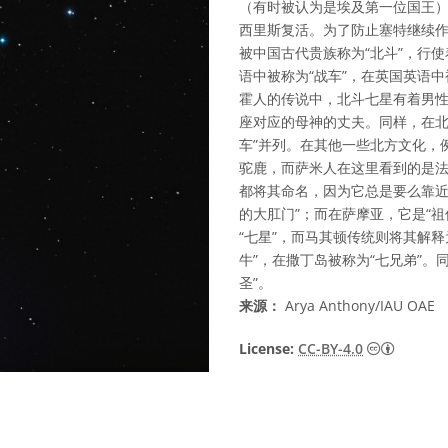
（有时被认为是埃及第一位国王
西里斯复活。为了防止塞特继续作
被中国古代贵族称为“北斗”，行
语中被称为“战车”，在英国英语中
霍人的传说中，北斗七星有着男
座对应的母神的丈夫。同样，在北
车”并列。在其他一些北方文化，
驼鹿，而萨米人在这里看到的是
都将其命名，因为它总是要么靠近
的大肛门”；而在萨摩亚，它是“
“七星”，而马其顿传统则将其解释
牛”，在撒丁岛被称为“七兄弟”。
圣”。
来源：
Arya Anthony/IAU OAE
知识共享许
License:
CC-BY-4.0