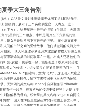
的夏季大三角告别
（IAU）OAE天文摄影比赛静态天体图案类别获奖作品。
日本长野拍摄的，展示了三个突出的星座：天鹰座（左下
座（右下方）。这些星座中最亮的恒星（牛郎星、天津四
三角”的星群的三个顶点。牛郎是照片左下方最亮的恒
星，织女星是照片右下方最亮的恒星。 在亚洲文化中，
女和人间的牛郎之间的爱情故事，他们被微弱的银河光带
河相见。 澳大利亚维多利亚州东北部的布戎人将织女星
现与斑眼冢雉筑巢的时间联系在一起。布戎人还将他们的
e-hen女神（织女星）联系在一起，她是创造了墨累河的英雄
亲。在瓦达曼人的传统中，织女星是亡灵通往银河的门户。 牛
l-Nasr Al-Ta'ir”的缩写，意为“飞鹰”，这证明天鹰座是
座起源于巴比伦时代，留下了携带国王飞向天空的传说，
。天津四的英文名称Deneb来自阿拉伯语“dhanab”，
希腊被看作一只鸟，在古罗马的传统中被解释为天鹅（即
则被解释为母鸡。织女星的英文名称“Vega”来自阿拉
“，意为”俯冲的鹰“，因为在伊斯兰教诞生前的阿拉伯土著文化中，
还有一个，它所在的天区正是希腊的天琴座。在近代早