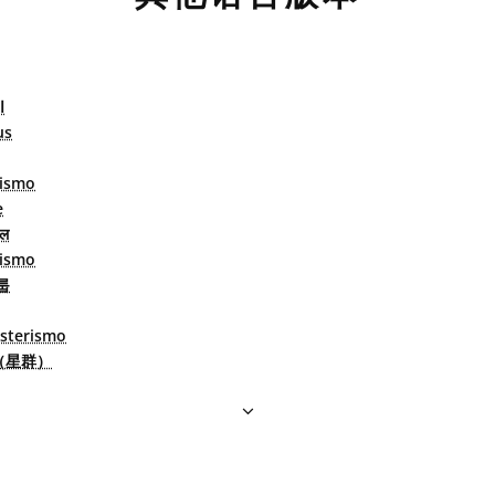
ا
us
rismo
e
डल
rismo
룹
sterismo
（星群）