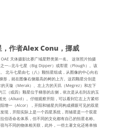
作者Alex Conu，挪威
会 OAE 天体摄影比赛广域星野类第一名。 这张照片拍摄
-北斗七星（Big Dipper）或犁星（Plough）。该
。 北斗七星由七（八）颗恒星组成，从图像的中心向右
呈梯形，就在图像右侧最高的树的上方。这四颗星分别是
的天璇（Merak）、左上方的天玑（Megrez）和左下
斗柄的三（或四）颗星位于梯形的左侧，依次是从右到左的玉
）和摇光（Alkaid）。仔细观察开阳，可以看到它左上方紧邻
阳增一（Alcor），开阳和辅星共同构成裸眼可见的双星
测发现，开阳实际上是一个四星系统，而辅星是一个双星
阿拉伯语命名体系，但不同的文化都有自己的恒星名称。
星宿与不同的物体相关联，此外，一些土著文化还将单独