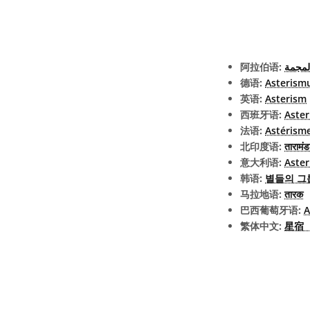
阿拉伯语:
لمجمة
德语:
Asterism
英语:
Asterism
西班牙语:
Aste
法语:
Astérism
北印度语:
तारामं
意大利语:
Aste
韩语:
별들의 그
马拉地语:
तारक
巴西葡萄牙语:
A
繁体中文:
星宿