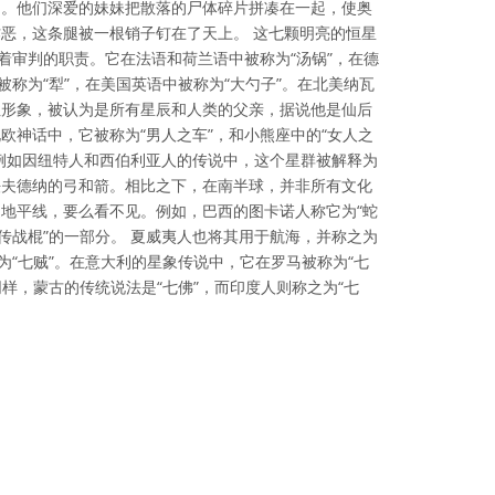
）。他们深爱的妹妹把散落的尸体碎片拼凑在一起，使奥
恶，这条腿被一根销子钉在了天上。 这七颗明亮的恒星
使着审判的职责。它在法语和荷兰语中被称为“汤锅”，在德
被称为“犁”，在美国英语中被称为“大勺子”。在北美纳瓦
性形象，被认为是所有星辰和人类的父亲，据说他是仙后
欧神话中，它被称为“男人之车”，和小熊座中的“女人之
例如因纽特人和西伯利亚人的传说中，这个星群被解释为
法夫德纳的弓和箭。相比之下，在南半球，并非所有文化
地平线，要么看不见。例如，巴西的图卡诺人称它为“蛇
祖传战棍”的一部分。 夏威夷人也将其用于航海，并称之为
为“七贼”。在意大利的星象传说中，它在罗马被称为“七
同样，蒙古的传统说法是“七佛”，而印度人则称之为“七
可协议 署名 4.0 国际 (CC BY 4.0) 图标