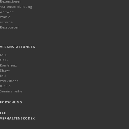
Rezensionen
Astronomiebildung
weltweit
Wähle
externe
Ressourcen
VERANSTALTUNGEN
IAU-
OAE-
Konferenz
Shaw-
IAU
Workshops
ICAER-
Seminarreihe
FORSCHUNG
IAU
VERHALTENSKODEX