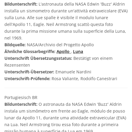
Bildunterschrift:
L'astronauta della NASA Edwin 'Buzz' Aldrin
installa un sismometro durante un'attività extraveicolare (EVA)
sulla Luna. Alle sue spalle è visibile il modulo lunare
dell'Apollo 11, Eagle. Neil Armstrong scattò questa foto
durante la prima missione umana sulla superficie della Luna,
nel 1969.
Bildquelle:
NASA/Archivio del Progetto Apollo
Ähnliche Glossarbegriffe:
Apollo
,
Luna
Unterschrift Übersetzungsstatus:
Bestätigt von einem
Rezensenten
Unterschrift-Übersetzer:
Emanuele Nardini
Unterschrift-Prüfende:
Rosa Valiante, Rodolfo Canestrari
Portugiesisch BR
Bildunterschrift:
O astronauta da NASA Edwin 'Buzz' Aldrin
instala um sismômetro em frente ao Eagle, módulo de pouso
lunar da Apollo 11, durante uma atividade extraveicular (EVA)
na Lua. Neil Armstrong tirou essa foto durante a primeira
missão humana à superfície da Lua em 1969.