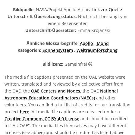
Bildquelle:
NASA/Projekt Apollo-Archiv
Link zur Quelle
Unterschrift Übersetzungsstatus:
Noch nicht bestätigt von
einem Rezensenten
Unterschrift-Übersetzer:
Emma Krojanski
Ähnliche Glossarbegriffe:
Apollo
,
Mond
Kategorien:
Sonnensystem
,
Weltraumforschung
Gemeinfrei Symbole
Bildlizenz:
Gemeinfrei
The media file captions presented on the OAE website were
written, translated and reviewed by a collective effort from
the OAE, the
OAE Centers and Nodes
, the OAE
National
Astronomy Education Coordinators (NAECs)
and other
volunteers. You can find a full list of credits for our translation
project
here
. All media file captions are released under a
Creative Commons CC BY-4.0 license
and should be credited
to "IAU OAE". The media files themselves may have different
licenses (see above) and should be credited as listed above