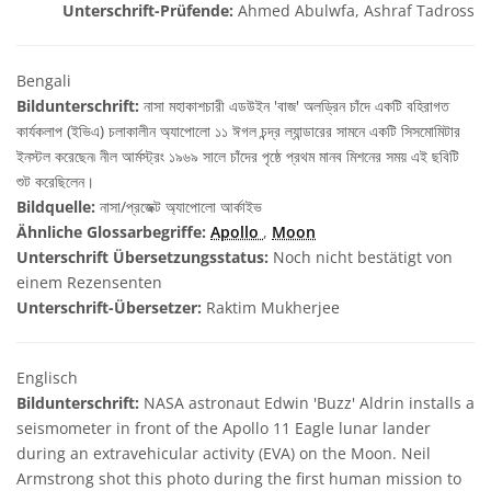
Unterschrift-Prüfende:
Ahmed Abulwfa, Ashraf Tadross
Bengali
Bildunterschrift:
নাসা মহাকাশচারী এডউইন 'বাজ' অলড্রিন চাঁদে একটি বহিরাগত
কার্যকলাপ (ইভিএ) চলাকালীন অ্যাপোলো ১১ ঈগল চন্দ্র ল্যান্ডারের সামনে একটি সিসমোমিটার
ইনস্টল করেছেন৷ নীল আর্মস্ট্রং ১৯৬৯ সালে চাঁদের পৃষ্ঠে প্রথম মানব মিশনের সময় এই ছবিটি
শুট করেছিলেন।
Bildquelle:
নাসা/প্রজেক্ট অ্যাপোলো আর্কাইভ
Ähnliche Glossarbegriffe:
Apollo
,
Moon
Unterschrift Übersetzungsstatus:
Noch nicht bestätigt von
einem Rezensenten
Unterschrift-Übersetzer:
Raktim Mukherjee
Englisch
Bildunterschrift:
NASA astronaut Edwin 'Buzz' Aldrin installs a
seismometer in front of the Apollo 11 Eagle lunar lander
during an extravehicular activity (EVA) on the Moon. Neil
Armstrong shot this photo during the first human mission to