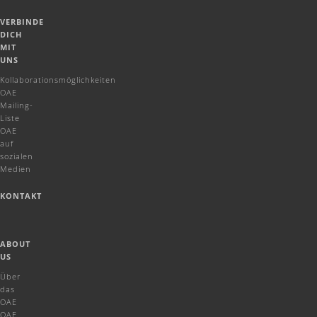
VERBINDE
DICH
MIT
UNS
Kollaborationsmöglichkeiten
OAE
Mailing-
Liste
OAE
auf
sozialen
Medien
KONTAKT
ABOUT
US
Über
das
OAE
OAE