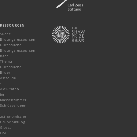
RESSOURCEN
Suche
Bildungsressourcen
Durchsuche
Bildungsressourcen
nach
Thema
Durchsuche
Bilder
AstroEdu
-
Aktivitäten
im
Klassenzimmer
Schlüsselideen
-
astronomische
Grundbildung
Glossar
OAE