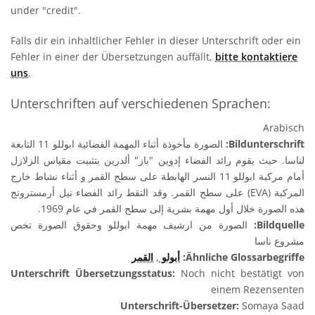
under "credit".
Falls dir ein inhaltlicher Fehler in dieser Unterschrift oder ein
Fehler in einer der Übersetzungen auffällt,
bitte kontaktiere
uns
.
Unterschriften auf verschiedenen Sprachen:
Arabisch
الصورة مأخوذة أثناء المهمة الفضائية ابوللو 11 التابعة
Bildunterschrift:
لناسا. حيث يقوم رائد الفضاء إدوين "باز" ألدرين بتثبيت مقياس الزلازل
أمام مركبة ابوللو 11 النسر الهابطة على سطح القمر و أثناء نشاط خارج
المركبة (EVA) على سطح القمر. وقد التقط رائد الفضاء نيل أرمسترونج
هذه الصورة خلال أول مهمة بشرية إلى سطح القمر في عام 1969.
الصورة من ارشيف مهمة ابوللو وحقوق الصورة تخص
Bildquelle:
مشروع ناسا
القمر
,
أبولو
Ähnliche Glossarbegriffe:
Unterschrift Übersetzungsstatus:
Noch nicht bestätigt von
einem Rezensenten
Unterschrift-Übersetzer:
Somaya Saad