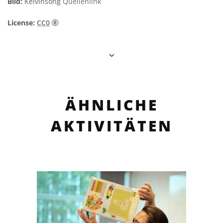
Bild:
Kelvinsong
Quellenlink
CC0 1.0 Universell (CC0 1.0) Public Domain Dedi
License:
CC0
ÄHNLICHE
AKTIVITÄTEN