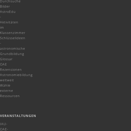
Durchsuche
Bilder
AstroEdu
-
Aktivitäten
im
Klassenzimmer
Schlüsselideen
-
astronomische
Grundbildung
Glossar
OAE
Rezensionen
Astronomiebildung
weltweit
Wähle
externe
Ressourcen
VERANSTALTUNGEN
IAU-
OAE-