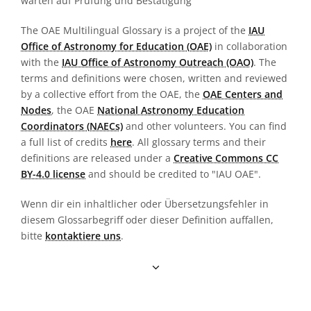
warten auf Prüfung und Bestätigung
The OAE Multilingual Glossary is a project of the
IAU
Office of Astronomy for Education (OAE)
in collaboration
with the
IAU Office of Astronomy Outreach (OAO)
. The
terms and definitions were chosen, written and reviewed
by a collective effort from the OAE, the
OAE Centers and
Nodes
, the OAE
National Astronomy Education
Coordinators (NAECs)
and other volunteers. You can find
a full list of credits
here
. All glossary terms and their
definitions are released under a
Creative Commons CC
BY-4.0 license
and should be credited to "IAU OAE".
Wenn dir ein inhaltlicher oder Übersetzungsfehler in
diesem Glossarbegriff oder dieser Definition auffallen,
bitte
kontaktiere uns
.