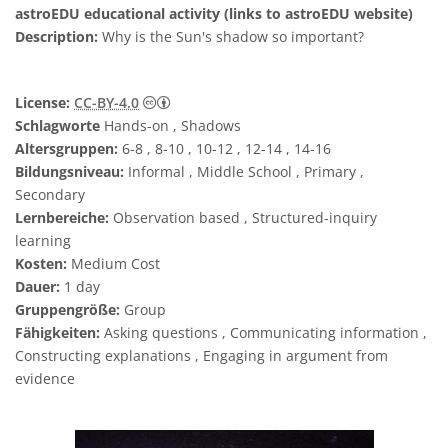
astroEDU educational activity (links to astroEDU website)
Description:
Why is the Sun's shadow so important?
Creative Commons Namensnennung 4.0 In
License:
CC-BY-4.0
Schlagworte
Hands-on , Shadows
Altersgruppen:
6-8 , 8-10 , 10-12 , 12-14 , 14-16
Bildungsniveau:
Informal , Middle School , Primary ,
Secondary
Lernbereiche:
Observation based , Structured-inquiry
learning
Kosten:
Medium Cost
Dauer:
1 day
Gruppengröße:
Group
Fähigkeiten:
Asking questions , Communicating information ,
Constructing explanations , Engaging in argument from
evidence