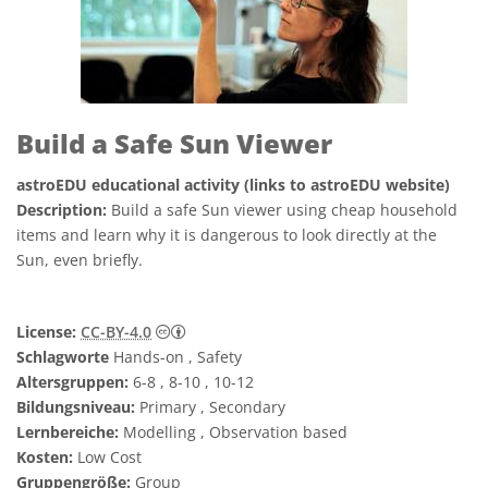
Build a Safe Sun Viewer
astroEDU educational activity (links to astroEDU website)
Description:
Build a safe Sun viewer using cheap household
items and learn why it is dangerous to look directly at the
Sun, even briefly.
Creative Commons Namensnennung 4.0 In
License:
CC-BY-4.0
Schlagworte
Hands-on , Safety
Altersgruppen:
6-8 , 8-10 , 10-12
Bildungsniveau:
Primary , Secondary
Lernbereiche:
Modelling , Observation based
Kosten:
Low Cost
Gruppengröße:
Group