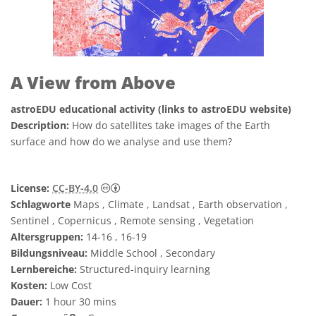
A View from Above
astroEDU educational activity (links to astroEDU website)
Description:
How do satellites take images of the Earth
surface and how do we analyse and use them?
Creative Commons Namensnennung 4.0 In
License:
CC-BY-4.0
Schlagworte
Maps , Climate , Landsat , Earth observation ,
Sentinel , Copernicus , Remote sensing , Vegetation
Altersgruppen:
14-16 , 16-19
Bildungsniveau:
Middle School , Secondary
Lernbereiche:
Structured-inquiry learning
Kosten:
Low Cost
Dauer:
1 hour 30 mins