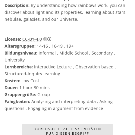
Description:
By understanding how rainbows work, you can
discover about light and its properties, learning about stars,
nebulae, galaxies, and our Universe.
Creative Commons Namensnennung 4.0 In
License:
CC-BY-4.0
Altersgruppen:
14-16 , 16-19 , 19+
Bildungsniveau:
Informal , Middle School , Secondary ,
University
Lernbereiche:
Interactive Lecture , Observation based ,
Structured-inquiry learning
Kosten:
Low Cost
Dauer:
1 hour 30 mins
Gruppengröße:
Group
Fähigkeiten:
Analysing and interpreting data , Asking
questions , Engaging in argument from evidence
DURCHSUCHE ALLE AKTIVITÄTEN
FÜR DIESEN BEGRIFF