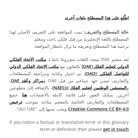
اطّلع على هذا المصطلح بلغات أخرى
حالة المصطلح والتعريف:
تمت الموافقة على التعريف الأصلي لهذا
المصطلح باللغة الإنجليزية من قبل فلكي باحث ومعلم
ترجمة هذا المصطلح وتعريفه ما تزال بانتظار الموافقة
يُعد معجم OAE متعدد اللغات مشروعا تابعا لـ
مكتب الاتحاد الفلكي
الدولي لتعليم الفلك (OAE)
بالتعاون مع
مكتب الاتحاد الفلكي الدولي
للتواصل الفلكي (OAO)
. تم اختيار وكتابة ومراجعة المصطلحات
والتعاريف ضمن جهد جماعي من قبل OAE و
مراكز وعُقد OAE
،
و
المنسقين الوطنيين لتعليم الفلك (NAECs)
، بالإضافة إلى متطوعين
آخرين. يمكنك العثور على قائمة كاملة بالاعتمادات
هنا
. جميع
المصطلحات والتعاريف الخاصة بالمعجم متاحة بموجب
ترخيص
Creative Commons CC BY-4.0
ويجب نسبها إلى "IAU OAE".
If you notice a factual or translation error in this glossary
.
term or definition then please
get in touch