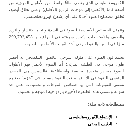
الكهرومغناطيسي الذي يغطي نطاقًا واسعًا من الأطوال الموجية من
أشعة غاما (الأقصر) إلى موجات الراديو (الأطول). وعلى نطاق أوسع،
يُطلق مصطلح الضوء أحيانًا على أي إشعاع كهرومغناطيسي.
وتتمثل الخصائص الأساسية للضوء في الشدة واتجاه الانتشار والتردد
والطيف والاستقطاب. وتُحدد سرعته في الفراغ بأنها 299,792,458
مترًا في الثانية بالضبط، وهي أحد الثوابت الأساسية للطبيعة.
يعتمد لون الضوء على طوله الموجي. فالضوء البنفسجي له أقصر
طول موجي في الطيف المرئي؛ أما الضوء الأحمر فهو الأطول.
للضوء مصادر متعددة، طبيعية واصطناعية؛ فالشمس هي المصدر
الرئيسي للضوء في الأرض. ينبعث الضوء ويمتص في "حزم" صغيرة
تسمى الفوتونات التي لها خصائص الموجات والجسيمات على حد
سواء. وتسمى هذه الظاهرة الأخيرة بازدواجية الموجة والجسيم.
مصطلحات ذات صلة:
الإشعاع الكهرومغناطيسي
الطيف المرئي