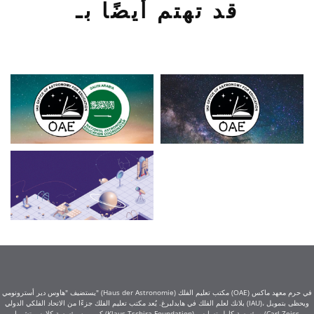
قد تهتم أيضًا بـ
يستضيف "هاوس دير أسترونومي" (Haus der Astronomie) مكتب تعليم الفلك (OAE) في حرم معهد ماكس
بلانك لعلم الفلك في هايدلبرغ. يُعد مكتب تعليم الفلك جزءًا من الاتحاد الفلكي الدولي (IAU)، ويحظى بتمويل
كبير من مؤسسة كلاوس تشيرا (Klaus Tschira Foundation) ومؤسسة كارل تسايس (Carl Zeiss