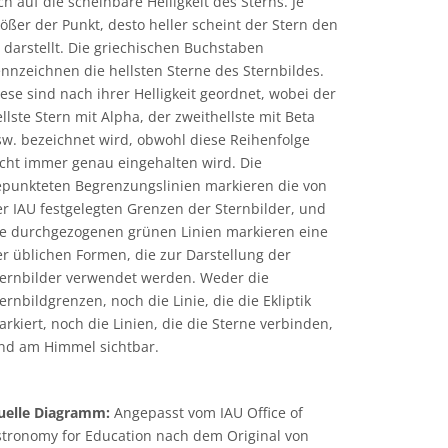
ch auf die scheinbare Helligkeit des Sterns. Je
ößer der Punkt, desto heller scheint der Stern den
 darstellt. Die griechischen Buchstaben
nnzeichnen die hellsten Sterne des Sternbildes.
ese sind nach ihrer Helligkeit geordnet, wobei der
llste Stern mit Alpha, der zweithellste mit Beta
sw. bezeichnet wird, obwohl diese Reihenfolge
icht immer genau eingehalten wird. Die
epunkteten Begrenzungslinien markieren die von
r IAU festgelegten Grenzen der Sternbilder, und
ie durchgezogenen grünen Linien markieren eine
r üblichen Formen, die zur Darstellung der
ternbilder verwendet werden. Weder die
ernbildgrenzen, noch die Linie, die die Ekliptik
rkiert, noch die Linien, die die Sterne verbinden,
ind am Himmel sichtbar.
uelle Diagramm:
Angepasst vom IAU Office of
stronomy for Education nach dem Original von