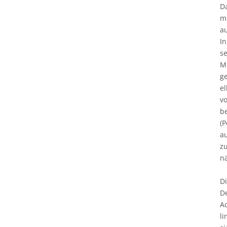
Da
mi
a
I
s
M6
ge
el
vo
b
(
a
z
n
Di
D
A
li