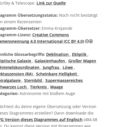
AU/Sky & Telescope.
Link zur Quelle
iagramm Übersetzungsstatus:
Noch nicht bestätigt
on einem Rezensenten
iagramm-Übersetzer:
Emma Krojanski
iagramm-Lizenz:
Creative Commons
Creative Commons
amensnennung 4.0 International (CC BY 4.0)
nliche Glossarbegriffe:
Deklination
,
Ekliptik
,
liptische Galaxie
,
Galaxienhaufen
,
Großer Wagen
Himmelskoordinaten
,
Jungfrau
,
Löwe
,
ektaszension (RA)
,
Scheinbare Helligkeit
,
iralgalaxie
,
Sternbild
,
Supermassereiches
chwarzes Loch
,
Tierkreis
,
Waage
ategorien:
Astronomie mit bloßem Auge
öchtest du deine eigene Übersetzung oder Version
ieses Diagrammes erstellen? Dann downloade die
VG Version dieses Diagrammes auf Englisch
(484.68
B). Du kannst diese Version mit Programmen wie