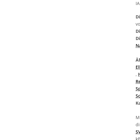
I
D
v
D
D
N
Äh
El
,
R
Sp
S
K
M
d
S
k