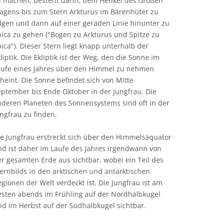
u machen, besteht darin, dem Henkel des Großen
agens bis zum Stern Arkturus im Bärenhüter zu
lgen und dann auf einer geraden Linie hinunter zu
ica zu gehen ("Bogen zu Arkturus und Spitze zu
ica"). Dieser Stern liegt knapp unterhalb der
liptik. Die Ekliptik ist der Weg, den die Sonne im
aufe eines Jahres über den Himmel zu nehmen
heint. Die Sonne befindet sich von Mitte
eptember bis Ende Oktober in der Jungfrau. Die
nderen Planeten des Sonnensystems sind oft in der
ngfrau zu finden.
ie Jungfrau erstreckt sich über den Himmelsäquator
nd ist daher im Laufe des Jahres irgendwann von
r gesamten Erde aus sichtbar, wobei ein Teil des
ernbilds in den arktischen und antarktischen
gionen der Welt verdeckt ist. Die Jungfrau ist am
esten abends im Frühling auf der Nordhalbkugel
nd im Herbst auf der Südhalbkugel sichtbar.