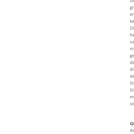
si
gr
er
ke
Di
he
u
n
g
de
d
de
S
St
ma
s
Q
A