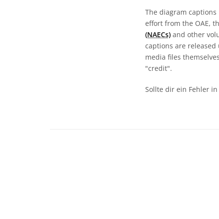
The diagram captions 
effort from the OAE, t
(NAECs)
and other volun
captions are released
media files themselves
"credit".
Sollte dir ein Fehler 