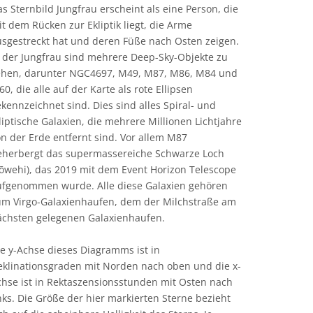
s Sternbild Jungfrau erscheint als eine Person, die
t dem Rücken zur Ekliptik liegt, die Arme
usgestreckt hat und deren Füße nach Osten zeigen.
n der Jungfrau sind mehrere Deep-Sky-Objekte zu
ehen, darunter NGC4697, M49, M87, M86, M84 und
0, die alle auf der Karte als rote Ellipsen
kennzeichnet sind. Dies sind alles Spiral- und
liptische Galaxien, die mehrere Millionen Lichtjahre
n der Erde entfernt sind. Vor allem M87
eherbergt das supermassereiche Schwarze Loch
Pōwehi), das 2019 mit dem Event Horizon Telescope
ufgenommen wurde. Alle diese Galaxien gehören
um Virgo-Galaxienhaufen, dem der Milchstraße am
ächsten gelegenen Galaxienhaufen.
e y-Achse dieses Diagramms ist in
eklinationsgraden mit Norden nach oben und die x-
chse ist in Rektaszensionsstunden mit Osten nach
nks. Die Größe der hier markierten Sterne bezieht