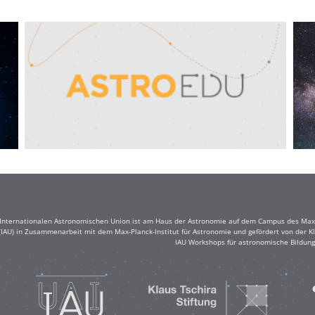
r Internationalen Astronomischen Union ist am Haus der Astronomie auf dem Campus des Max-
(IAU) in Zusammenarbeit mit dem Max-Planck-Institut für Astronomie und gefördert von der Klau
IAU Workshops für astronomische Bildung