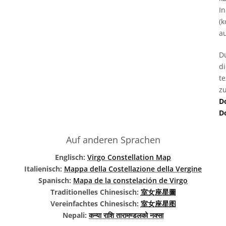
In
(k
au
D
d
t
zu
D
D
Auf anderen Sprachen
Englisch:
Virgo Constellation Map
Italienisch:
Mappa della Costellazione della Vergine
Spanisch:
Mapa de la constelación de Virgo
Traditionelles Chinesisch:
室女座星圖
Vereinfachtes Chinesisch:
室女座星图
Nepali:
कन्या राशि तारामण्डलको नक्सा