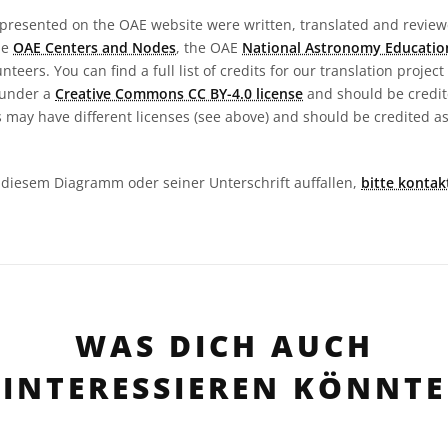
presented on the OAE website were written, translated and reviewe
he
OAE Centers and Nodes
, the OAE
National Astronomy Educatio
teers. You can find a full list of credits for our translation project
 under a
Creative Commons CC BY-4.0 license
and should be credit
 may have different licenses (see above) and should be credited a
in diesem Diagramm oder seiner Unterschrift auffallen,
bitte kontak
WAS DICH AUCH
INTERESSIEREN KÖNNTE