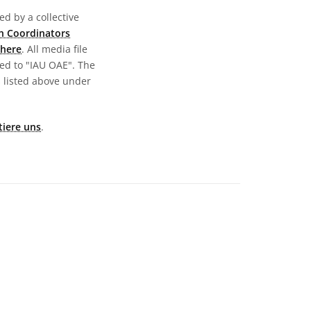
d by a collective
n Coordinators
here
. All media file
ed to "IAU OAE". The
s listed above under
tiere uns
.