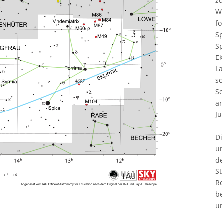
z
W
fo
Sp
Sp
Ek
L
sc
S
a
Ju
D
u
de
St
Re
b
u