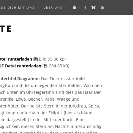
NDE DICH MIT UNS
ÜBER UNS
N IMAGE
TE
atei runterladen
(
Bild 95.08 kB)
PDF file
DF Datei runterladen
(
204.85 kB)
ntertitel Diagramm:
Das Tierkreissternbild
ungfrau und die umliegenden Sternbilder. Von oben
ach unten im Uhrzeigersinn sind dies das Haar Der
erenike, Löwe, Becher, Rabe, Waage und
renhüter. Der hellste Stern in der Jungfrau, Spica,
egt knapp unterhalb der Ekliptik (hier als blaue
nie dargestellt) in der Mitte der Karte. Eine
öglichkeit, diesen Stern am Nachthimmel ausfindig