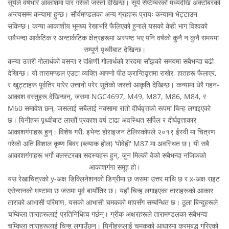
सूर्यले वर्षभरि आकाशमा पार गरेको जस्तो देखिन्छ। सूर्य सेप्टेम्बरको मध्यदेखि अक्टोबरको
अन्त्यसम्म कन्यामा हुन्छ। सौर्यमण्डलका अन्य ग्रहहरू प्रायः कन्यामा भेट्टाउन
सकिन्छ। कन्या आकाशीय भूमध्य रेखाभरि फैलिएको हुनाले यसको केही भाग विश्वको
सबैभन्दा आर्कटिक र अन्टार्कटिक क्षेत्रहरूमा अस्पष्ट भए पनि वर्षको कुनै न कुनै समयमा
सम्पूर्ण पृथ्वीबाट देखिन्छ।
कन्या उत्तरी गोलार्धको वसन्त र दक्षिणी गोलार्धको शरदमा साँझको समयमा सबैभन्दा बढी
देखिन्छ। यो तारामण्डल एउटा व्यक्ति आफ्नो पीठ क्रान्तिवृत्तमा राखेर, हातहरू फैलाएर,
र खुट्टाहरू पूर्वतिर पारेर उत्तानो परेर सुतेको जस्तो आकृति देखिन्छ। कन्यामा धेरै गहन-
आकाश वस्तुहरू देखिन्छन्, जसमा NGC4697, M49, M87, M86, M84, र
M60 समावेश छन्, जसलाई सबैलाई नक्सामा रातो दीर्घवृत्तको रूपमा चिन्ह लगाइएको
छ। यिनीहरू पृथ्वीबाट लाखौं प्रकाश वर्ष टाढा अवस्थित सर्पिल र दीर्घवृत्ताकार
आकाशगंगाहरू हुन्। विशेष गरी, इभेन्ट होराइजन टेलिस्कोपले २०१९ ईस्वी मा चित्रण
गरेको अति विशाल कृष्ण बिवर (ब्ल्याक होल) 'पोवेही' M87 मा अवस्थित छ। यी सबै
आकाशगंगाहरू भर्गो क्लस्टरका सदस्यहरू हुन्, जुन मिल्की वेको सबैभन्दा नजिकको
आकाशगंगा समूह हो।
यस रेखाचित्रको y-अक्ष डिक्लिनेशनको डिग्रीमा छ जसमा उत्तर माथि छ र x-अक्ष राइट
एसेन्सनको घण्टामा छ जसमा पूर्व बायाँतिर छ। यहाँ चिन्ह लगाइएका ताराहरूको आकार
ताराको आभासी परिमाण, यसको आभासी चमकको मापसँग सम्बन्धित छ। ठूला बिन्दुहरूले
चम्किला ताराहरूलाई प्रतिनिधित्व गर्छन्। ग्रीक अक्षरहरूले तारामण्डलका सबैभन्दा
चम्किला ताराहरूलाई चिन्ह लगाउँछन्। यिनीहरूलाई चमकको आधारमा क्रमबद्ध गरिएको