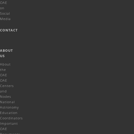
OAE
on
Social
Media
CONTACT
ABOUT
US
About
the
OAE
OAE
Centers
and
Nodes
National
Astronomy
Education
Coordinators
Important
OAE