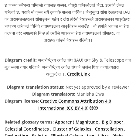
छ जसमा सबैभन्दा चम्किलो तारालाई अल्फा, दोस्रो चम्किलोलाई बिटा, इत्यादि लेबल
गरिएको छ, यद्यपि यो क्रम सधैं ठ्याक्कै पालना गरिँदैन। बिन्दुयुक्त सीमा रेखाहरूले IAU
का तारामण्डलहरूको सीमाङ्कन गर्छन् र ठोस हरियो रेखाहरूले तारामण्डलका आकृतिहरू
साधारण तरिकाले चिनिने तारामण्डलका आकृतिहरू जनाउँछ। यो हामीले आकाश मा हेर्दा
कल्पना गरेर लगाइएको चिन्ह हो त्यसैले आकाशमा हेर्दा तारामण्डलको सीमाहरू, वा
ताराहरू जोड्ने रेखाहरू देखिदैन।
Diagram credit:
अन्तर्राष्ट्रिय खगोल संघ (IAU) तथा Sky & Telescope द्वारा
मूल रूपमा तयार गरिएको, अन्तर्राष्ट्रिय खगोल संघको खगोल शिक्षा कार्यालयद्वारा
अनुकूलित ।.
Credit Link
Diagram translation status:
Not yet approved by a reviewer
Diagram translators:
Manisha Dwa
Diagram license:
Creative Commons Attribution 4.0
Creative Commons A
International (CC BY 4.0)
Related glossary terms:
Apparent Magnitude
,
Big Dipper
,
Celestial Coordinates
,
Cluster of Galaxies
,
Constellation
,
Declination
,
Ecliptic
,
Elliptical Galaxy
,
Leo
,
Libra
,
Right