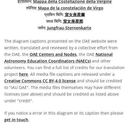
ईटालियन:
Mappa della Costellazione della Vergine
स्पेनिस:
Mapa de la constelación de Virgo
प्राचिन चिनि:
室女座星圖
सरल चिनि:
室女座星图
जर्मन:
Jungfrau-Sternenkarte
The diagram captions presented on the OAE website were
written, translated and reviewed by a collective effort from
the OAE, the
OAE Centers and Nodes
, the OAE
National
Astronomy Education Coordinators (NAECs)
and other
volunteers. You can find a full list of credits for our translation
project
here
. All media file captions are released under a
Creative Commons CC BY-4.0 license
and should be credited
to "IAU OAE". The media files themselves may have different
licenses (see above) and should be credited as listed above
under "credit".
If you notice a error in this diagram or its caption then please
get in touch
.