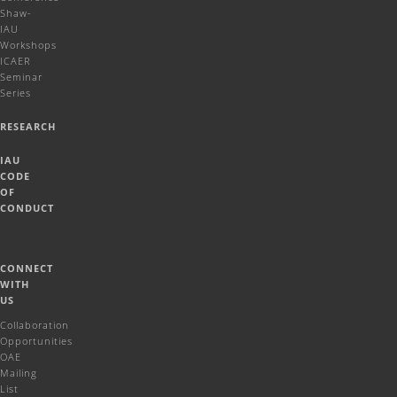
Shaw-
IAU
Workshops
ICAER
Seminar
Series
RESEARCH
IAU
CODE
OF
CONDUCT
CONNECT
WITH
US
Collaboration
Opportunities
OAE
Mailing
List