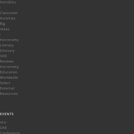
AstroEdu
-
Classroom
Activities
Big
Ideas
-
Astronomy
Literacy
Glossary
OAE
Reviews
Astronomy
Education
Worldwide
Select
External
Resources
EVENTS
IAU-
OAE
Conference