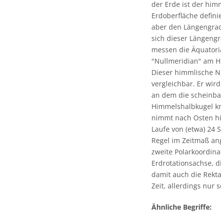
der Erde ist der hi
Erdoberfläche defin
aber den Längengrad
sich dieser Längengr
messen die Äquatoria
"Nullmeridian" am Hi
Dieser himmlische N
vergleichbar. Er wir
an dem die scheinba
Himmelshalbkugel kr
nimmt nach Osten hi
Laufe von (etwa) 24
Regel im Zeitmaß an
zweite Polarkoordina
Erdrotationsachse, d
damit auch die Rekt
Zeit, allerdings nur
Ähnliche Begriffe: