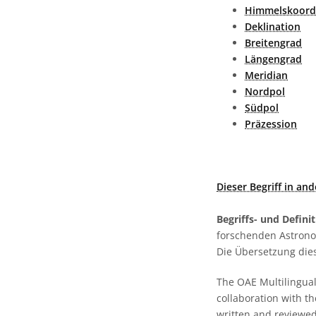
Himmelskoord
Deklination
Breitengrad
Längengrad
Meridian
Nordpol
Südpol
Präzession
Dieser Begriff in an
Begriffs- und Defini
forschenden Astronom
Die Übersetzung dies
The OAE Multilingual 
collaboration with t
written and reviewed 