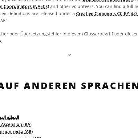
n Coordinators (NAECs)
and other volunteers. You can find a full li
heir definitions are released under a
Creative Commons CC BY-4.0 
OAE".
cher oder Übersetzungsfehler in diesem Glossarbegriff oder dieser 
s
.
AUF ANDEREN SPRACHE
المطلع الم
 Ascension (RA)
nsión recta (AR)