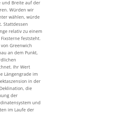
 und Breite auf der
eren. Würden wir
unter wählen, würde
t. Stattdessen
nge relativ zu einem
Fixsterne feststeht.
n von Greenwich
enau an dem Punkt,
rdlichen
hnet. Ihr Wert
ie Längengrade im
ektaszension in der
eklination, die
nkung der
ordinatensystem und
ten im Laufe der