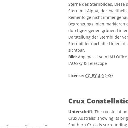
Sterne des Sternbildes. Diese s
Stern mit Alpha, der zweithell
Reihenfolge nicht immer genau
Begrenzungslinien markieren d
durchgezogenen grünen Linien 
Darstellung der Sternbilder v
Sternbilder noch die Linien, d
sichtbar.
Bild:
Angepasst vom IAU Office 
IAU/Sky & Telescope
Creativ
License:
CC-BY-4.0
Crux Constellat
Unterschrift:
The constellatio
Crux Australis) showing its bri
Southern Cross is surrounding 