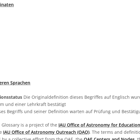
inaten
deren Sprachen
tionsstatus
Die Originaldefinition dieses Begriffes auf Englisch w
 und einer Lehrkraft bestätigt
es Begriffs und seiner Definition warten auf Prüfung und Bestäti
Glossary is a project of the
IAU Office of Astronomy for Education
he
IAU Office of Astronomy Outreach (OAO)
. The terms and definit
by a collective effort from the OAE, the
OAE Centers and Nodes
, 