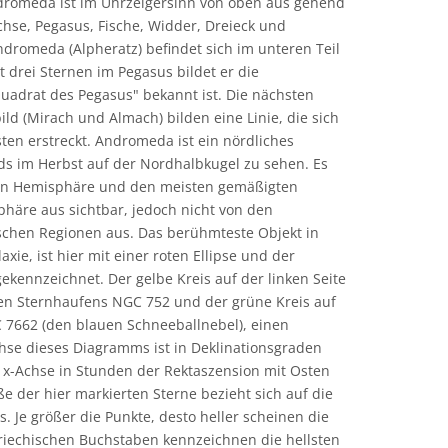
dromeda ist im Uhrzeigersinn von oben aus gehend
hse, Pegasus, Fische, Widder, Dreieck und
Andromeda (Alpheratz) befindet sich im unteren Teil
 drei Sternen im Pegasus bildet er die
Quadrat des Pegasus" bekannt ist. Die nächsten
ild (Mirach und Almach) bilden eine Linie, die sich
ten erstreckt. Andromeda ist ein nördliches
s im Herbst auf der Nordhalbkugel zu sehen. Es
hen Hemisphäre und den meisten gemäßigten
häre aus sichtbar, jedoch nicht von den
schen Regionen aus. Das berühmteste Objekt in
e, ist hier mit einer roten Ellipse und der
ennzeichnet. Der gelbe Kreis auf der linken Seite
enen Sternhaufens NGC 752 und der grüne Kreis auf
C 7662 (den blauen Schneeballnebel), einen
chse dieses Diagramms ist in Deklinationsgraden
x-Achse in Stunden der Rektaszension mit Osten
e der hier markierten Sterne bezieht sich auf die
s. Je größer die Punkte, desto heller scheinen die
 griechischen Buchstaben kennzeichnen die hellsten