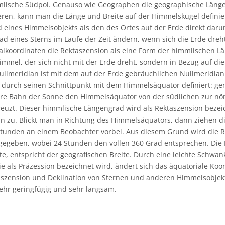
mmlische Südpol. Genauso wie Geographen die geographische Länge
ieren, kann man die Länge und Breite auf der Himmelskugel defini
 eines Himmelsobjekts als den des Ortes auf der Erde direkt dar
ad eines Sterns im Laufe der Zeit ändern, wenn sich die Erde dreh
lkoordinaten die Rektaszension als eine Form der himmlischen Lä
mmel, der sich nicht mit der Erde dreht, sondern in Bezug auf die 
ullmeridian ist mit dem auf der Erde gebräuchlichen Nullmeridia
d durch seinen Schnittpunkt mit dem Himmelsäquator definiert: g
re Bahn der Sonne den Himmelsäquator von der südlichen zur nö
euzt. Dieser himmlische Längengrad wird als Rektaszension bezeic
n zu. Blickt man in Richtung des Himmelsäquators, dann ziehen d
 Stunden an einem Beobachter vorbei. Aus diesem Grund wird die R
gegeben, wobei 24 Stunden den vollen 360 Grad entsprechen. Die D
te, entspricht der geografischen Breite. Durch eine leichte Schwa
ie als Präzession bezeichnet wird, ändert sich das äquatoriale Ko
aszension und Deklination von Sternen und anderen Himmelsobjek
 sehr geringfügig und sehr langsam.