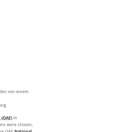
urden von einem
gung
 (OAE)
in
ions were chosen,
the OAE
National