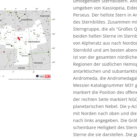
umliegenden Sternbildern. An
umgeben von Kassiopeia, Eidec
Perseus. Der hellste Stern in 
des Sternbildes. Zusammen mit
Sterngruppe, die als "Großes 
beiden hellen Sterne im Sternb
von Alpheratz aus nach Nordos
Sternbild und am besten abend
ist von der gesamten nördlic
Regionen der südlichen Hemisp
antarktischen und subantarkti
Andromeda, die Andromedagalaxi
Messier-Katalognummer M31 gek
markiert die Position des off
der rechten Seite markiert NG
planetarischen Nebel. Die y-A
mit Norden nach oben und die 
nach links angegeben. Die Größ
scheinbare Helligkeit des Stern
Sterne die sie darstellen. Die