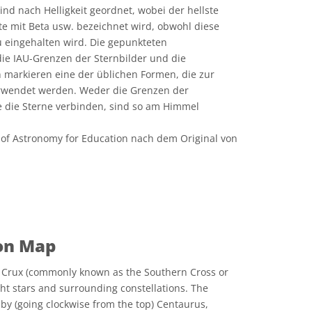
ind nach Helligkeit geordnet, wobei der hellste
ste mit Beta usw. bezeichnet wird, obwohl diese
 eingehalten wird. Die gepunkteten
ie IAU-Grenzen der Sternbilder und die
markieren eine der üblichen Formen, die zur
erwendet werden. Weder die Grenzen der
ie die Sterne verbinden, sind so am Himmel
of Astronomy for Education nach dem Original von
e Commons Namensnennung 4.0 International (CC BY 4.0) Symbole
ion Map
n Crux (commonly known as the Southern Cross or
ght stars and surrounding constellations. The
by (going clockwise from the top) Centaurus,