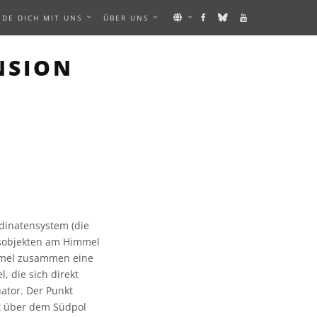
NDE DICH MIT UNS
ÜBER UNS
NSION
dinatensystem (die
lsobjekten am Himmel
mmel zusammen eine
, die sich direkt
ator. Der Punkt
kt über dem Südpol