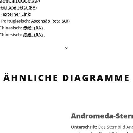
scension droite (AD)
ensione retta (RA)
(externer Link)
s Portugiesisch:
Ascensão Reta (AR)
Chinesisch:
赤经（RA）
 Chinesisch:
赤經（RA）
ÄHNLICHE DIAGRAMME
Andromeda-Stern
Unterschrift:
Das Sternbild An