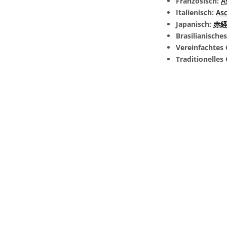
Französisch:
A
Italienisch:
Asc
Japanisch:
赤経 
Brasilianische
Vereinfachtes 
Traditionelles