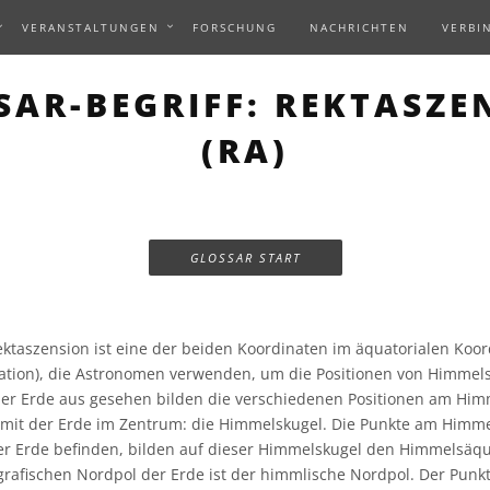
VERANSTALTUNGEN
FORSCHUNG
NACHRICHTEN
VERBI
SAR-BEGRIFF: REKTASZE
(RA)
GLOSSAR START
ktaszension ist eine der beiden Koordinaten im äquatorialen Koor
ination), die Astronomen verwenden, um die Positionen von Himme
er Erde aus gesehen bilden die verschiedenen Positionen am Hi
 mit der Erde im Zentrum: die Himmelskugel. Die Punkte am Himmel
r Erde befinden, bilden auf dieser Himmelskugel den Himmelsäqu
grafischen Nordpol der Erde ist der himmlische Nordpol. Der Pun