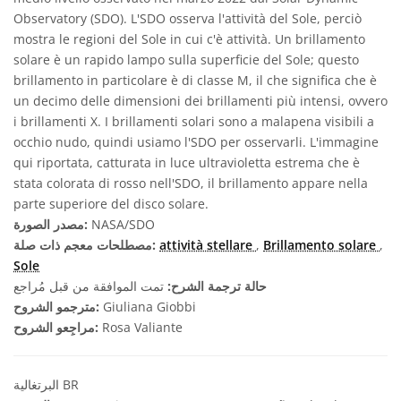
Observatory (SDO). L'SDO osserva l'attività del Sole, perciò
mostra le regioni del Sole in cui c'è attività. Un brillamento
solare è un rapido lampo sulla superficie del Sole; questo
brillamento in particolare è di classe M, il che significa che è
un decimo delle dimensioni dei brillamenti più intensi, ovvero
i brillamenti X. I brillamenti solari sono a malapena visibili a
occhio nudo, quindi usiamo l'SDO per osservarli. L'immagine
qui riportata, catturata in luce ultravioletta estrema che è
stata colorata di rosso nell'SDO, il brillamento appare nella
parte superiore del disco solare.
NASA/SDO
مصدر الصورة:
,
Brillamento solare
,
attività stellare
مصطلحات معجم ذات صلة:
Sole
حالة ترجمة الشرح:
تمت الموافقة من قبل مُراجع
Giuliana Giobbi
مترجمو الشروح:
Rosa Valiante
مراجِعو الشروح:
البرتغالية BR