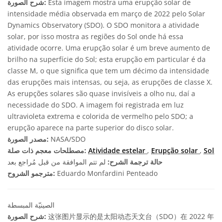
Esta imagem mostra uma erupção solar de
شرح الصورة:
intensidade média observada em março de 2022 pelo Solar
Dynamics Observatory (SDO). O SDO monitora a atividade
solar, por isso mostra as regiões do Sol onde há essa
atividade ocorre. Uma erupção solar é um breve aumento de
brilho na superfície do Sol; esta erupção em particular é da
classe M, o que significa que tem um décimo da intensidade
das erupções mais intensas, ou seja, as erupções de classe X.
As erupções solares são quase invisíveis a olho nu, daí a
necessidade do SDO. A imagem foi registrada em luz
ultravioleta extrema e colorida de vermelho pelo SDO; a
erupção aparece na parte superior do disco solar.
NASA/SDO
مصدر الصورة:
Sol
,
Erupção solar
,
Atividade estelar
مصطلحات معجم ذات صلة:
حالة ترجمة الشرح:
لم تتم الموافقة من قبل مُراجع بعد
Eduardo Monfardini Penteado
مترجمو الشروح:
الصينيّة المبسطة
这张图片显示的是太阳动态天文台（SDO）在 2022 年
شرح الصورة: