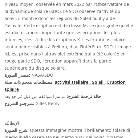
niveau moyen, observée en mars 2022 par l'Observatoire de
la dynamique solaire (SDO). Le SDO observe l'activité du
Soleil, il montre donc les régions du Soleil où il y a de
l'activité. Cette éruption est de classe M, ce qui signifie qu'elle
est dix fois moins importante que les éruptions les plus
intenses, c'est-à-dire les éruptions X. Les éruptions solaires
sont à peine visibles à l'œil nu, d'où l'intérêt du SDO. L'image
ici, est prise dans l'ultraviolet extrême qui a été colorée en
rouge par le SDO, l'éruption apparaît dans la partie
supérieure du disque solaire.
NASA/SDO
مصدر الصورة:
Éruption
,
Soleil
,
activité stellaire
مصطلحات معجم ذات صلة:
solaire
حالة ترجمة الشرح:
لم تتم الموافقة من قبل مُراجع بعد
Gilles Remy
مترجمو الشروح:
الإيطاليّة
Questa immagine mostra il brillamento solare di
شرح الصورة:
medio livello osservato nel marzo 2022 dal Solar Dynamic