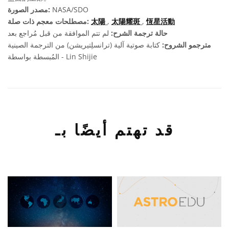
NASA/SDO
مصدر الصورة:
恆星活動
,
太陽耀斑
,
太陽
مصطلحات معجم ذات صلة:
حالة ترجمة الشرح:
لم تتم الموافقة من قبل مُراجع بعد
مترجمو الشروح:
كتابة صوتية آلية (ترانسلِتيريشن) من الترجمة الصينية
المُبسطة بواسطة - Lin Shijie
قد تهتم أيضًا بـ