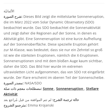
الألمانيّة
Dieses Bild zeigt die mittelstarke Sonneneruption,
شرح الصورة:
die im März 2022 vom Solar Dynamic Observatory (SDO)
beobachtet wurde. Das SDO beobachtet die Sonnenaktivität
und zeigt daher die Regionen auf der Sonne, in denen es
Aktivität gibt. Eine Sonneneruption ist eine kurze Aufhellung
auf der Sonnenoberfläche. Diese spezielle Eruption gehört
zur M-Klasse, was bedeutet, dass sie nur ein Zehntel so groß
ist wie die stärksten Eruptionen, nämlich die X-Eruptionen.
Sonneneruptionen sind mit dem bloßen Auge kaum sichtbar,
daher die SDO. Das Bild hier wurde im extremen
ultravioletten Licht aufgenommen, das von SDO rot eingefärbt
wurde. Der Flare erscheint im oberen Teil der Sonnenscheibe.
NASA/SDO
مصدر الصورة:
Stellare
,
Sonneneruption
,
Sonne
مصطلحات معجم ذات صلة:
Aktivität
حالة ترجمة الشرح:
لم تتم الموافقة من قبل مُراجع بعد
Emma Krojanski
مترجمو الشروح: