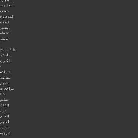
التعليمية
حسب
الموضوع
تصفح
الصور
أنشطة
صفية
-
AstroEdu
الأفكار
الكبرى
-
الثقافة
الفلكية
معجم
مراجعات
OAE
تعليم
الفلك
حول
العالم
اختيار
موارد
خارجية