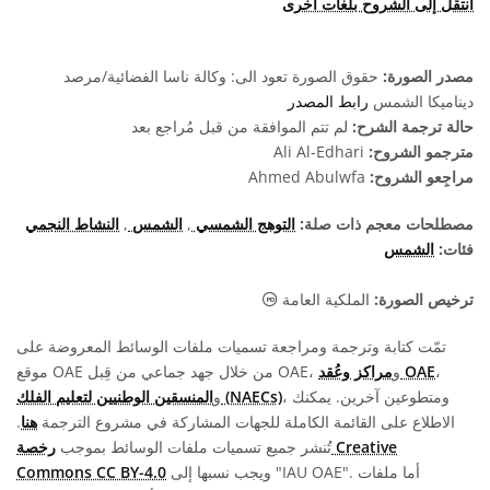
انتقل إلى الشروح بلغات أخرى
مصدر الصورة:
حقوق الصورة تعود الى: وكالة ناسا الفضائية/مرصد
ديناميكا الشمس
رابط المصدر
حالة ترجمة الشرح:
لم تتم الموافقة من قبل مُراجع بعد
مترجمو الشروح:
Ali Al-Edhari
مراجِعو الشروح:
Ahmed Abulwfa
مصطلحات معجم ذات صلة:
التوهج الشمسي
,
الشمس
,
النشاط النجمي
فئات:
الشمس
الملكية العامة أيقونات
ترخيص الصورة:
الملكية العامة
تمّت كتابة وترجمة ومراجعة تسميات ملفات الوسائط المعروضة على
،
مراكز وعُقد OAE
موقع OAE من خلال جهد جماعي من قِبل OAE، و
، ومتطوعين آخرين. يمكنك
المنسقين الوطنيين لتعليم الفلك (NAECs)
و
الاطلاع على القائمة الكاملة للجهات المشاركة في مشروع الترجمة
هنا
.
تُنشر جميع تسميات ملفات الوسائط بموجب
رخصة Creative
ويجب نسبها إلى "IAU OAE". أما ملفات
Commons CC BY-4.0