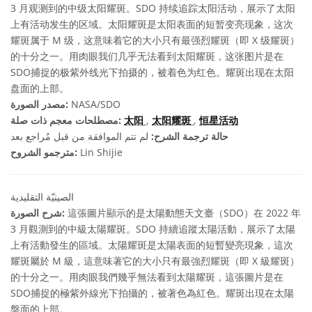
3 月观测到的中级太阳耀斑。SDO 持续追踪太阳活动，展示了太阳
上有活动发生的区域。太阳耀斑是太阳表面的短暂变亮现象，这次
耀斑属于 M 级，这意味着它的大小只有最强烈耀斑（即 X 级耀斑）
的十分之一。用肉眼我们几乎无法看到太阳耀斑，这张图片是在
SDO捕捉的极紫外线光下拍摄的，被着色为红色。耀斑出现在太阳
盘面的上部。
NASA/SDO
مصدر الصورة:
恒星活动
,
太阳耀斑
,
太阳
مصطلحات معجم ذات صلة:
حالة ترجمة الشرح:
لم تتم الموافقة من قبل مُراجع بعد
Lin Shijie
مترجمو الشروح:
الصينيّة التقليدية
這張圖片顯示的是太陽動態天文臺（SDO）在 2022 年
شرح الصورة:
3 月觀測到的中級太陽耀斑。SDO 持續追蹤太陽活動，展示了太陽
上有活動發生的區域。太陽耀斑是太陽表面的短暫變亮現象，這次
耀斑屬於 M 級，這意味著它的大小只有最強烈耀斑（即 X 級耀斑）
的十分之一。用肉眼我們幾乎無法看到太陽耀斑，這張圖片是在
SDO捕捉的極紫外線光下拍攝的，被著色為紅色。耀斑出現在太陽
盤面的上部。