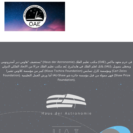
يستضيف "هاوس دير أسترونومي" (Haus der Astronomie) مكتب تعليم الفلك (OAE) في حرم معهد ماكس
بلانك لعلم الفلك في هايدلبرغ. يُعد مكتب تعليم الفلك جزءًا من الاتحاد الفلكي الدولي (IAU)، ويحظى بتمويل
كبير من مؤسسة كلاوس تشيرا (Klaus Tschira Foundation) ومؤسسة كارل تسايس (Carl Zeiss
Foundation). أما ورش العمل التعليمية IAU-Shaw فهي ممولة من قبل مؤسسة جائزة شو (Shaw Prize
Foundation).