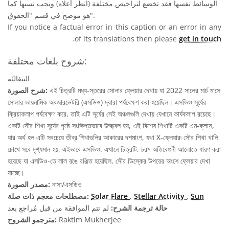
الوسائط نفسها فقد تخضع لتراخيص مختلفة (انظر أعلاه) ويجب نسبها كما
هو موضح في قسم "الحقوق".
If you notice a factual error in this caption or an error in any
.
of its translations then please
get in touch
شروح بلغات مختلفة:
البنغاليّة
এই চিত্রটি মধ্য-স্তরের সোলার ফ্লেয়ার দেখায় যা 2022 সালের মার্চ মাসে
شرح الصورة:
সোলার ডায়নামিক অবজারভেটরি (এসডিও) দ্বারা পর্যবেক্ষণ করা হয়েছিল। এসডিও সূর্যের
ক্রিয়াকলাপ পর্যবেক্ষণ করে, তাই এটি সূর্যের সেই অঞ্চলগুলি দেখায় যেখানে কার্যকলাপ রয়েছে।
একটি সৌর শিখা সূর্যের পৃষ্ঠে সংক্ষিপ্তভাবে উজ্জ্বল হয়, এই বিশেষ শিখাটি একটি এম-ক্লাস,
যার অর্থ হল এটি সবচেয়ে তীব্র শিখাগুলির আকারের দশমাংশ, যথা X-ফ্লেয়ার৷ সৌর শিখা খালি
চোখে সবে দৃশ্যমান হয়, এইভাবে এসডিও. এখানে চিত্রটি, চরম অতিবেগুনী আলোতে ধারণ করা
হয়েছে যা এসডিও-তে লাল রঙে রঞ্জিত হয়েছিল, সৌর ডিস্কের উপরের অংশে ফ্লেয়ার দেখা
যাচ্ছে।
নাসা/এসডিও
مصدر الصورة:
Sun
,
Stellar Activity
,
Solar Flare
مصطلحات معجم ذات صلة:
حالة ترجمة الشرح:
لم تتم الموافقة من قبل مُراجع بعد
Raktim Mukherjee
مترجمو الشروح: