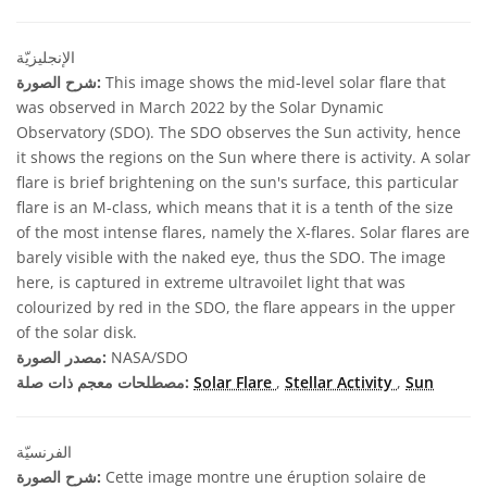
الإنجليزيّة
This image shows the mid-level solar flare that
شرح الصورة:
was observed in March 2022 by the Solar Dynamic
Observatory (SDO). The SDO observes the Sun activity, hence
it shows the regions on the Sun where there is activity. A solar
flare is brief brightening on the sun's surface, this particular
flare is an M-class, which means that it is a tenth of the size
of the most intense flares, namely the X-flares. Solar flares are
barely visible with the naked eye, thus the SDO. The image
here, is captured in extreme ultravoilet light that was
colourized by red in the SDO, the flare appears in the upper
of the solar disk.
NASA/SDO
مصدر الصورة:
Sun
,
Stellar Activity
,
Solar Flare
مصطلحات معجم ذات صلة:
الفرنسيّة
Cette image montre une éruption solaire de
شرح الصورة: