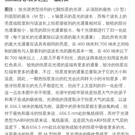
图注：
按光谱类型排列的七颗恒星的光谱，从顶部的最热（O 型）
到底部的最冷（M 型）。x 轴显示的是光的波长，而每个波长上的
亮度或暗度则与该波长上恒星接收到的光通量相对应，较暗的部分
光通量较小，较亮的部分光通量较大。每个光谱都进行了归一化处
理（每个波长的光通量除以该光谱的最大光通量），因此所有光谱
的最大光通量应该具有相同的亮度。在 400 纳米到 700 纳米之间绘
制的颜色与人眼看到的该波长光的颜色基本一致。在 400 纳米以下
和 700 纳米以上，人眼几乎看不到光，因此这两条线分别用蓝色和
红色表示。 较热的恒星在光谱的蓝端有更多的通量，较冷的恒星在
红端有更多的通量。不过，恒星发射的通量总量取决于它的大小和
温度。因此，一颗热恒星发出的红光会比同样大小的冷恒星多，即
使冷恒星发出的光几乎都是红光，但由于上文提到的归一化处理，
这一点在本图中并不明显。光谱中的暗窄斑块是恒星大气中的原子
和离子造成的吸收线。光谱线的强度取决于恒星大气的温度。以波
长 656.5 纳米的氢线为例。该图中的所有恒星都主要由氢构成，但
对于最热和最冷的恒星来说，656.5 nm处的氢线很弱，而对于光谱
类型为A和F的恒星来说，氢线最强。这是因为在A和F恒星大气层的
温度下，氢在656.5 nm处比在较热或较冷的恒星中吸收更多的光。
这里最冷的恒星，即 M 型恒星，其光谱中的吸收带很宽。这是因为