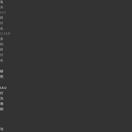
逸
夫-
IAU
研
讨
会
ICAER
系
列
研
讨
会
研
究
IAU
行
为
准
则
与