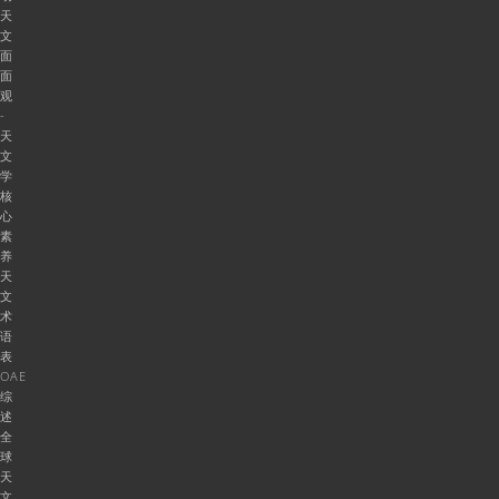
天
文
面
面
观
-
天
文
学
核
心
素
养
天
文
术
语
表
OAE
综
述
全
球
天
文