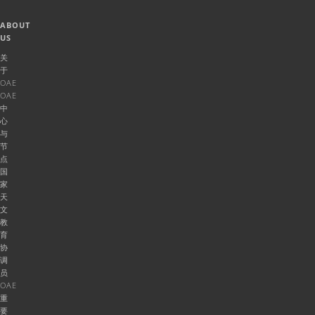
ABOUT
US
关
于
OAE
OAE
中
心
与
节
点
国
家
天
文
教
育
协
调
员
OAE
重
要