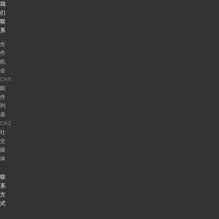
我
们
联
系
合
作
机
会
OAE
邮
件
列
表
OAE
社
交
媒
体
联
系
方
式