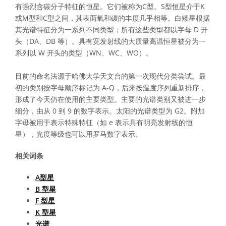
有强烈含碳分子特征的恒星。它们被称为C型。S型恒星介于K
或M型和C型之间，其表面氧和碳的丰度几乎相等。白矮星根据
其光谱特征分为一系列不同类型；所有这些类型都以字母 D 开
头（DA、DB 等）。具有宽发射线的大质量高温恒星被分为一
系列以 W 开头的类型（WN、WC、WO）。
目前的命名法源于哈佛大学天文台的第一次现代分类尝试。最
初的类别按字母顺序标记为 A-Q，后来按温度序列重新排序，
形成了今天仍在使用的主要类型。主要的光谱类别又被进一步
细分，由从 0 到 9 的数字表示。太阳的光谱类型为 G2。附加
字母被用于表示特殊特征（如 e 表示具有明亮发射线的恒
星），光度等级也可以用罗马数字表示。
相关词条
A型星
B 型星
F 型星
K 型星
光谱