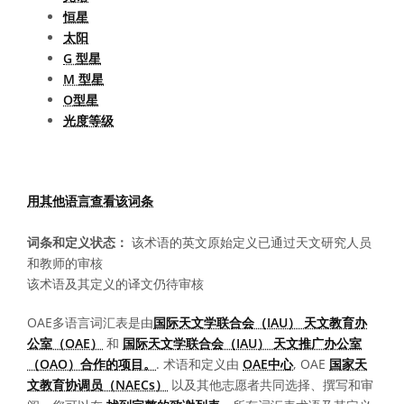
恒星
太阳
G 型星
M 型星
O型星
光度等级
用其他语言查看该词条
词条和定义状态：
该术语的英文原始定义已通过天文研究人员
和教师的审核
该术语及其定义的译文仍待审核
OAE多语言词汇表是由
国际天文学联合会（IAU） 天文教育办
公室（OAE）
和
国际天文学联合会（IAU） 天文推广办公室
（OAO）合作的项目。
. 术语和定义由
OAE中心
, OAE
国家天
文教育协调员（NAECs）
以及其他志愿者共同选择、撰写和审