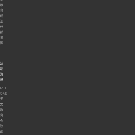
教
育
精
选
外
部
资
源
活
动
资
讯
IAU-
OAE
天
文
教
育
会
议
邵