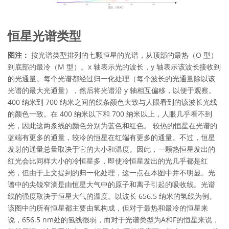
恒星光谱类型
图注：
按光谱类型排列的七颗恒星的光谱，从顶部的最热（O 型）
到底部的最冷（M 型）。x 轴表示光的波长，y 轴表示该波长接收到
的光通量。每个光谱都经过归一化处理（每个波长的光通量除以该
光谱的最大光通量），然后将光谱沿 y 轴相互偏移，以便于观察。
400 纳米到 700 纳米之间的线条颜色大致与人眼看到的该波长光线
的颜色一致。在 400 纳米以下和 700 纳米以上，人眼几乎看不到
光，因此这两条线的颜色分别为蓝色和红色。 较热的恒星在光谱的
蓝端有更多的通量，较冷的恒星在红端有更多的通量。不过，恒星
发射的通量总量取决于它的大小和温度。因此，一颗热恒星发出的
红光会比同样大小的冷恒星多，即使冷恒星发出的光几乎都是红
光，但由于上文提到的归一化处理，这一点在本图中并不明显。光
谱中的尖锐窄滴是由恒星大气中的原子和离子引起的吸收线。光谱
线的强度取决于恒星大气的温度。以波长 656.5 纳米的氢线为例。
该图中的所有恒星都主要由氢构成，但对于最热和最冷的恒星来
说，656.5 nm处的氢线很弱，而对于光谱类型为A和F的恒星来说，