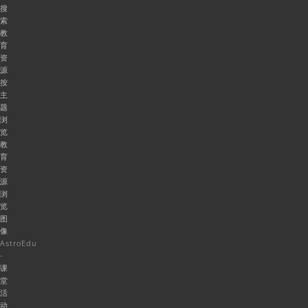
搜
索
教
育
资
源
按
主
题
浏
览
教
育
资
源
浏
览
图
像
AstroEdu
-
课
堂
活
动