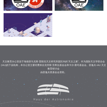
天文教育办公室设于海德堡马克斯·普朗克天文研究所园区内的“天文之家”。作为国际天文学联合会
(IAU)的下设机构，本办公室主要经费来自克劳斯·茨希拉基金会和卡尔·蔡司基金会。邵逸夫-IAU 天文
教育研讨会
由邵逸夫奖基金会资助。