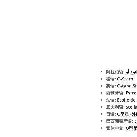
阿拉伯语:
نوع أو
德语:
O-Stern
英语:
O-type St
西班牙语:
Estre
法语:
Étoile de
意大利语:
Stell
日语:
O型星 (外
巴西葡萄牙语:
E
繁体中文:
O型