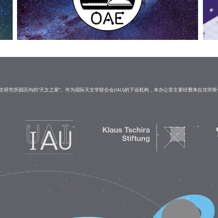
研究所园区内的“天文之家”。作为国际天文学联合会(IAU)的下设机构，本办公室主要经费来自克劳斯·