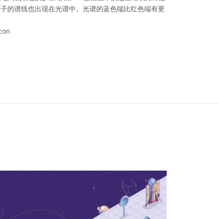
原子的谱线也出现在光谱中。光谱的蓝色端比红色端有更
con
可协议 署名 4.0 国际 (CC BY 4.0) 图标