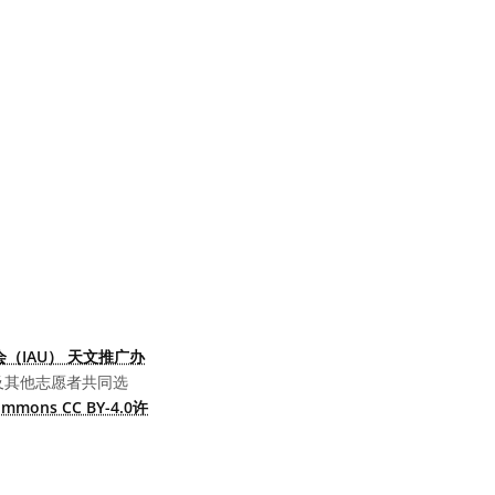
（IAU） 天文推广办
及其他志愿者共同选
Commons CC BY-4.0许