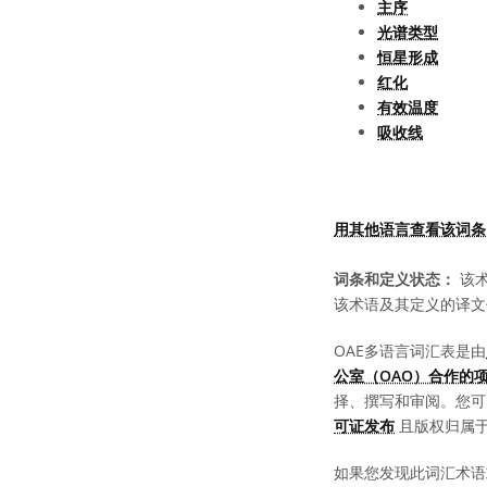
主序
光谱类型
恒星形成
红化
有效温度
吸收线
用其他语言查看该词条
词条和定义状态：
该术
该术语及其定义的译文
OAE多语言词汇表是由
公室（OAO）合作的
择、撰写和审阅。您
可证发布
且版权归属于 “
如果您发现此词汇术语