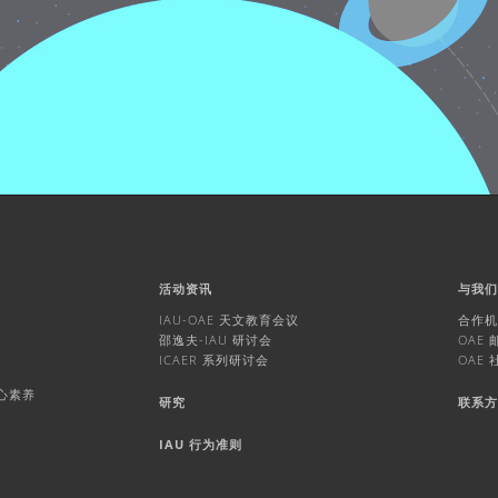
活动资讯
与我
IAU-OAE 天文教育会议
合作
邵逸夫-IAU 研讨会
OAE
ICAER 系列研讨会
OAE
核心素养
研究
联系
IAU 行为准则