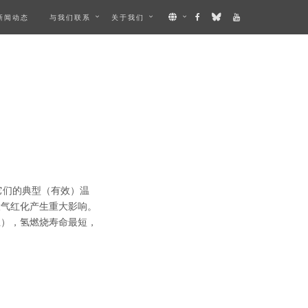
新闻动态
与我们联系
关于我们
它们的典型（有效）温
或大气红化产生重大影响。
以上），氢燃烧寿命最短，