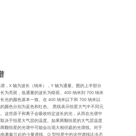
谱
3 的光谱，X 轴为波长（纳米），Y 轴为通量。图的上半部分
为亮斑，低通量的波长为暗斑。400 纳米到 700 纳米
的颜色基本一致。在 400 纳米以下和 700 纳米以
的颜色分别为蓝色和红色。 黑线表示恒星大气中不同元
线。这些原子和离子会吸收特定波长的光，从而在光谱中
度取决于恒星大气层的温度。如果两颗恒星的大气层温度
的两颗恒星的光谱中可能会出现大相径庭的光谱线。对于
由电离氦引起的少量谱线。O 型恒星中的这些谱线比冷态