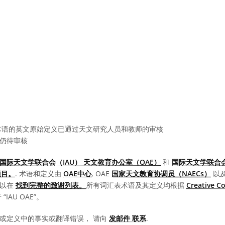
语的英文原始定义已通过天文研究人员和教师的审核
仍待审核
国际天文学联合会（IAU） 天文教育办公室（OAE）
和
国际天文学联合会
项目。
. 术语和定义由
OAE中心
, OAE
国家天文教育协调员（NAECs）
以
可以在
找到完整的致谢列表。
所有词汇表术语及其定义均根据
Creative 
IAU OAE”。
或定义中的事实或翻译错误， 请向
发邮件 联系
.