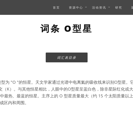
首页
资源中心
活动资讯
研究
词条 O型星
词汇表目录
型为 "O "的恒星。天文学家通过光谱中电离氦的吸收线来识别O型星。
 开尔文（K）。与其他恒星相比，人眼中的O型星呈蓝白色，除非星际红化
中最热、最蓝的恒星。主序上的 O 型星质量最大（约 15 个太阳质量
成区内和周围。