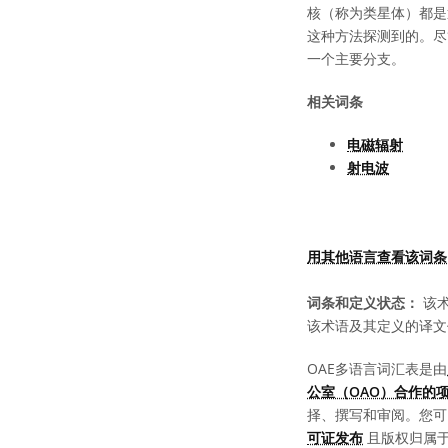
核（称为类星体）都是
这种方法探测到的。尽
一个主要分支。
相关词条
电磁辐射
射电波
用其他语言查看该词条
词条和定义状态：
该术
该术语及其定义的译文
OAE多语言词汇表是由
公室（OAO）合作的
择、撰写和审阅。您
可证发布
且版权归属于 “