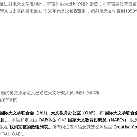
通过射电天文学发现的，宇宙的热大爆炸阶段的遗迹，即宇宙微波背景辐
管来自太空的射电波在1930年代首次被探测到，但射电天文学直到195
语的英文原始定义已通过天文研究人员和教师的审核
仍待审核
国际天文学联合会（IAU） 天文教育办公室（OAE）
和
国际天文学联合会
项目。
. 术语和定义由
OAE中心
, OAE
国家天文教育协调员（NAECs）
以
可以在
找到完整的致谢列表。
所有词汇表术语及其定义均根据
Creative 
IAU OAE”。