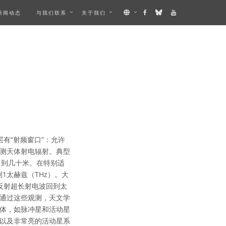
新闻动态
与我们联系
关于我们
有“射频窗口”：允许
测天体射电辐射。典型
）到几十米。在特别适
1太赫兹（THz）。大
反射超长射电波回到太
通过这些观测，天文学
体，如脉冲星和活动星
以及非常亮的活动星系