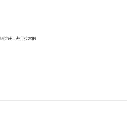
可协议 署名 4.0 国际 (CC BY 4.0) 图标
察为主 , 基于技术的