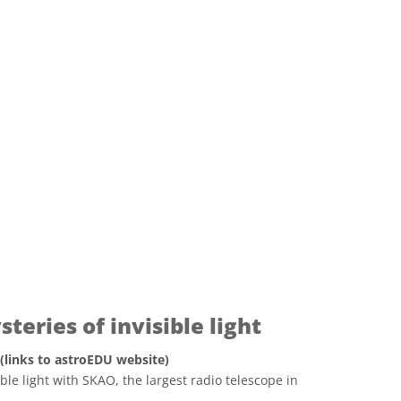
协议 Attribution 3.0 Unported 图标
eries of invisible light
 (links to astroEDU website)
ible light with SKAO, the largest radio telescope in