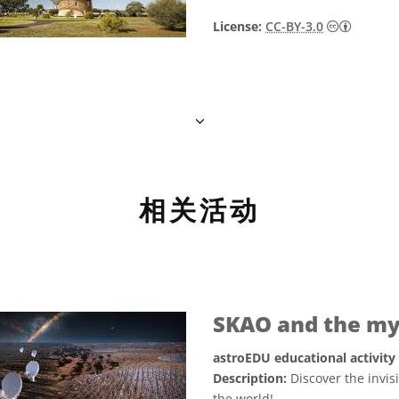
知识共享许可
License:
CC-BY-3.0
相关活动
SKAO and the myst
astroEDU educational activity
Description:
Discover the invis
the world!