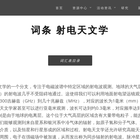
首页
资源中心
活动资讯
研究
词条 射电天文学
词汇表目录
文学的一个分支，专注于电磁波谱中特定区域的射电波观测。地球的大气层
）的射电波几乎不受阻碍地通过。这使得我们可以利用地面射电望远镜观
300吉赫兹（GHz）到几十兆赫兹（MHz），对应的波长为1毫米（mm
天文学家甚至可以进行亚毫米观测，波长可达到约0.3毫米，对应频率达到
频限制是由于地球的电离层。这个位于大气高层的区域含有大量带电粒子，能
们能够观测到来自星系和银河系中冷气体的辐射，如原子氢和分子气体。
介质，以及恒星和行星形成的区域和过程。射电天文学还允许研究高能天
周围，电子在强磁场中被加速，从而发出称为同步辐射的射电波。脉冲星