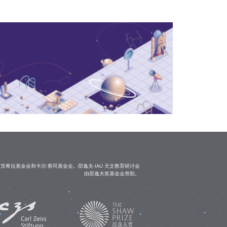
茨希拉基金会和卡尔·蔡司基金会。邵逸夫-IAU 天文教育研讨会
由邵逸夫奖基金会资助。