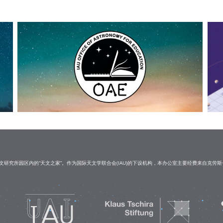
研究所园区内的“天文之家”。作为国际天文学联合会(IAU)的下设机构，本办公室主要经费来自克劳斯·