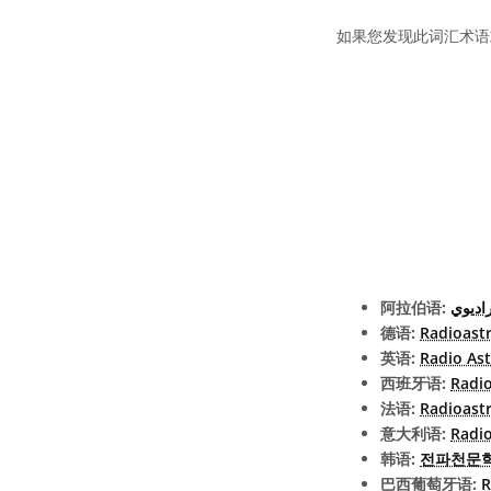
如果您发现此词汇术语
阿拉伯语:
راديوي
德语:
Radioast
英语:
Radio As
西班牙语:
Radi
法语:
Radioast
意大利语:
Radi
韩语:
전파천문
巴西葡萄牙语:
R