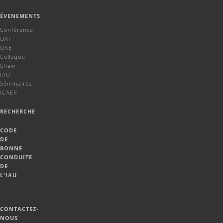
ÉVENEMENTS
Conférence
UAI-
OAE
Colloque
Shaw-
IAU
Séminaires
ICAER
RECHERCHE
CODE
DE
BONNE
CONDUITE
DE
L'IAU
CONTACTEZ-
NOUS