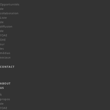
Opportunités
de
collaboration
Liste
de
diffusion
de
l'OAE
OAE
sur
les
médias
sociaux
CONTACT
ABOUT
US
À
propos
de
l'OAE