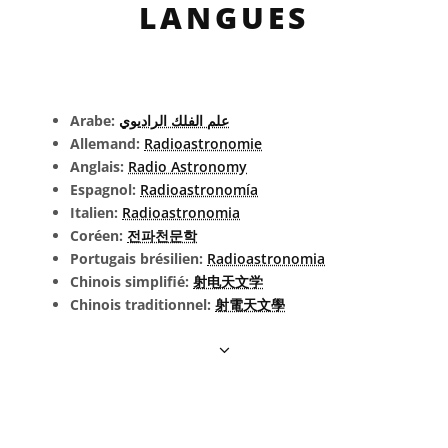
LANGUES
Arabe:
علم الفلك الراديوي
Allemand:
Radioastronomie
Anglais:
Radio Astronomy
Espagnol:
Radioastronomía
Italien:
Radioastronomia
Coréen:
전파천문학
Portugais brésilien:
Radioastronomia
Chinois simplifié:
射电天文学
Chinois traditionnel:
射電天文學