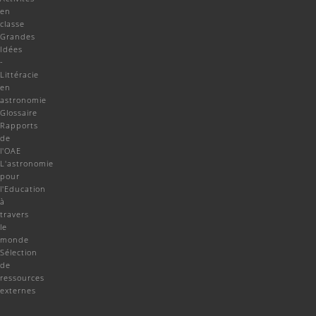
en
classe
Grandes
Idées
-
Littéracie
en
astronomie
Glossaire
Rapports
de
l'OAE
L'astronomie
pour
l'Education
à
travers
le
monde
Sélection
de
ressources
externes