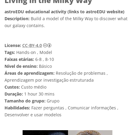
Living in the Milky Way
astroEDU educational activity (links to astroEDU website)
Description:
Build a model of the Milky Way to discover what
our galaxy contains.
Creative Commons Attribution 4.0 Internat
License:
CC-BY-4.0
Tags:
Hands-on , Model
Faixas etárias:
6-8 , 8-10
Nível de ensino:
Básico
Áreas de aprendizagem:
Resolução de problemas ,
Aprendizagem por investigação estruturada
Custos:
Custo médio
Duração:
1 hour 30 mins
Tamanho do grupo:
Grupo
Habilidades:
Fazer perguntas , Comunicar informações ,
Desenvolver e usar modelos