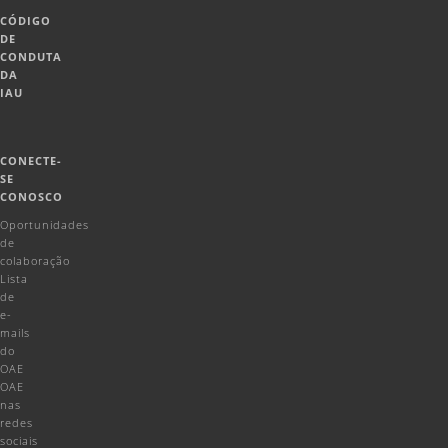
CÓDIGO
DE
CONDUTA
DA
IAU
CONECTE-
SE
CONOSCO
Oportunidades
de
colaboração
Lista
de
e-
mails
do
OAE
OAE
nas
redes
sociais