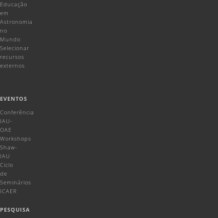
Educação
em
Astronomia
no
Mundo
Selecionar
recursos
externos
EVENTOS
Conferência
IAU-
OAE
Workshops
Shaw-
IAU
Ciclo
de
Seminários
ICAER
PESQUISA