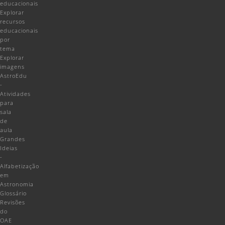
educacionais
Explorar
recursos
educacionais
por
tema
Explorar
imagens
AstroEdu
-
Atividades
para
sala
de
aula
Grandes
Ideias
-
Alfabetização
em
Astronomia
Glossário
Revisões
do
OAE