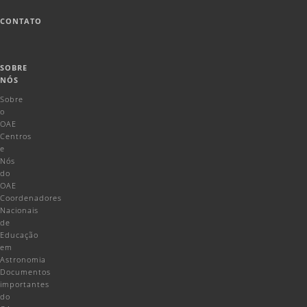
CONTATO
SOBRE
NÓS
Sobre
o
OAE
Centros
e
Nós
do
OAE
Coordenadores
Nacionais
de
Educação
em
Astronomia
Documentos
importantes
do