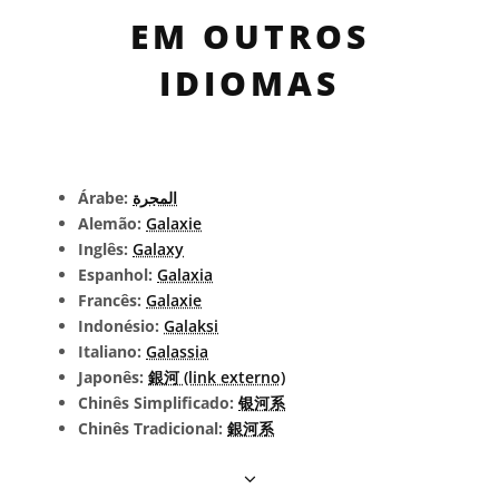
EM OUTROS
IDIOMAS
Árabe:
المجرة
Alemão:
Galaxie
Inglês:
Galaxy
Espanhol:
Galaxia
Francês:
Galaxie
Indonésio:
Galaksi
Italiano:
Galassia
Japonês:
銀河 (link externo)
Chinês Simplificado:
银河系
Chinês Tradicional:
銀河系