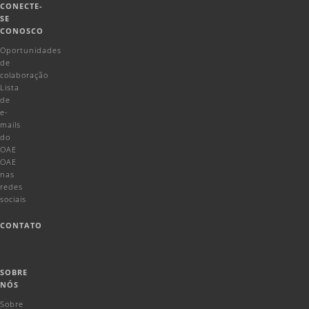
CONECTE-
SE
CONOSCO
Oportunidades
de
colaboração
Lista
de
e-
mails
do
OAE
OAE
nas
redes
sociais
CONTATO
SOBRE
NÓS
Sobre