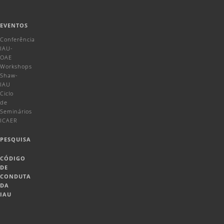
EVENTOS
Conferência
IAU-
OAE
Workshops
Shaw-
IAU
Ciclo
de
Seminários
ICAER
PESQUISA
CÓDIGO
DE
CONDUTA
DA
IAU