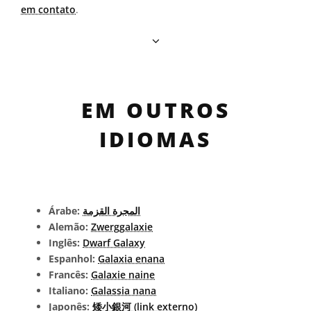
em contato
.
EM OUTROS
IDIOMAS
Árabe:
المجرة القزمة
Alemão:
Zwerggalaxie
Inglês:
Dwarf Galaxy
Espanhol:
Galaxia enana
Francês:
Galaxie naine
Italiano:
Galassia nana
Japonês:
矮小銀河 (link externo)