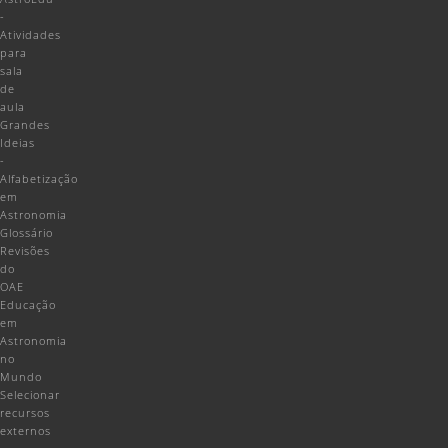
-
Atividades
para
sala
de
aula
Grandes
Ideias
-
Alfabetização
em
Astronomia
Glossário
Revisões
do
OAE
Educação
em
Astronomia
no
Mundo
Selecionar
recursos
externos