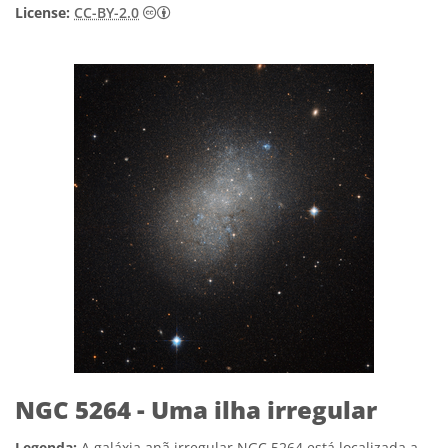
Creative Commons Attribution 2.0 Generi
License:
CC-BY-2.0
NGC 5264 - Uma ilha irregular
Legenda:
A galáxia anã irregular NGC 5264 está localizada a