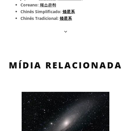
Coreano:
왜소은하
Chinês Simplificado:
矮星系
Chinês Tradicional:
矮星系
MÍDIA RELACIONADA