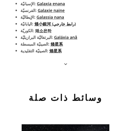
Galaxia enana
الإسبانيّة:
Galaxie naine
الفرنسيّة:
Galassia nana
الإيطاليّة:
矮小銀河 (رابط خارجي)
اليابانيّة:
왜소은하
الكوريّة:
Galáxia anã
البرتغاليّة البرازيليّة:
矮星系
الصينيّة المبسطة:
矮星系
الصينيّة التقليدية:
وسائط ذات صلة