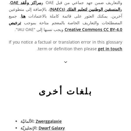
والتعاريف ضمن جهد جماعي من قبل OAE و
مراكز وعُقد OAE
،
و
المنسقين الوطنيين لتعليم الفلك (NAECs)
، بالإضافة إلى متطوعين
آخرين. يمكنك العثور على قائمة كاملة بالاعتمادات
هنا
. جميع
المصطلحات والتعاريف الخاصة بالمعجم متاحة بموجب
ترخيص
Creative Commons CC BY-4.0
ويجب نسبها إلى "IAU OAE".
If you notice a factual or translation error in this glossary
.
term or definition then please
get in touch
بلغات أخرى
Zwerggalaxie
الألمانيّة:
Dwarf Galaxy
الإنجليزيّة: