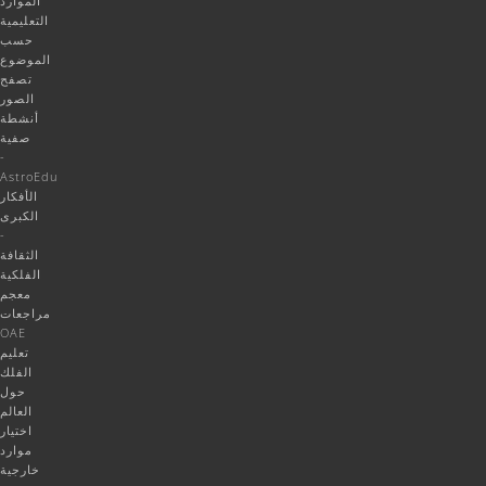
الموارد
التعليمية
حسب
الموضوع
تصفح
الصور
أنشطة
صفية
-
AstroEdu
الأفكار
الكبرى
-
الثقافة
الفلكية
معجم
مراجعات
OAE
تعليم
الفلك
حول
العالم
اختيار
موارد
خارجية