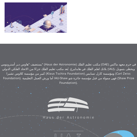
يستضيف "هاوس دير أسترونومي" (Haus der Astronomie) مكتب تعليم الفلك (OAE) في حرم معهد ماكس
بلانك لعلم الفلك في هايدلبرغ. يُعد مكتب تعليم الفلك جزءًا من الاتحاد الفلكي الدولي (IAU)، ويحظى بتمويل
كبير من مؤسسة كلاوس تشيرا (Klaus Tschira Foundation) ومؤسسة كارل تسايس (Carl Zeiss
Foundation). أما ورش العمل التعليمية IAU-Shaw فهي ممولة من قبل مؤسسة جائزة شو (Shaw Prize
Foundation).