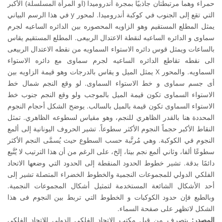
حمراء وهما مرتبطتان جاذبيًا بمجرة أندروميدا (او المرأة المسلسلة) الأكبر
التي تقع إلى الجنوب في كوكبة أندروميدا. لمحور y في هذا الرسم البياني
يمثل المطلع المستقيم وهو الزاويه المحصوره بين الدائره الساعيه لجرم
سماوى و الدائره الساعيه لنقطة الاعتدال الربيعى. المطلع المستقيم يقاس
بالساعات ويمثل قوس دائره الاستواء السماويه من نقطه الاعتدال الربيعى
الى نقطه تقاطع الدائره الساعيه لجرم سماوى مع دائره الاستواء
السماويه. والمحور X يمثل الميل و يقاس بالدرجات وهو قيمة الزاويه بين
أى جسم سماوى و خط الاستواء السماوى. لو وقع النجم شمال خط
الاستواء السماوى تكون قيمة الميل بالموجب ولو وقع النجم جنوب خط
الاستواء السماوى تكون قيمة بالميل بالسالب. يوضح الشكل أحجام النجوم
المحددة هنا بالقدر الظاهري للنجم، وهو مقياس لسطوعه الظاهري. تمثل
النقاط الأكبر حجماً النجوم الأكثر سطوعاً. تشير الحروف اليونانية إلى ألمع
النجوم في الكوكبة. وهي مُرتَّبة حسب السطوع حيث يُسمَّى النجم الأكثر
سطوعًا ألفا، وثاني ألمع نجم بيتا، إلخ، على الرغم من أن هذا الترتيب لا يُتَّبع
دائمًا بدقة. تشير خطوط الحدود المنقطة إلى الحدود التي وضعها الاتحاد
الفلكي الدولي للمجموعات النجمية والخطوط الخضراء المتصلة تشير إلى
أحد الأشكال الشائعة المستخدمة لتمثيل أشكال المجموعات النجمية.
وبالطبع فإن حدود الكوكبات و الخطوط التي تربط بين النجوم فى هذا
الشكل لاتظهر على صفحة السماء.
المصدر:
بتصرف من قبل مكتب الاتحاد الفلكي الدولي للاتحاد الفلكي