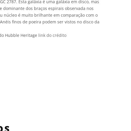
NGC 2787. Esta galáxia é uma galáxia em disco, mas
 e dominante dos braços espirais observada nos
Seu núcleo é muito brilhante em comparação com o
 Anéis finos de poeira podem ser vistos no disco da
do Hubble Heritage
link do crédito
e Commons Attribution 4.0 International (CC BY 4.0) ícones
OS