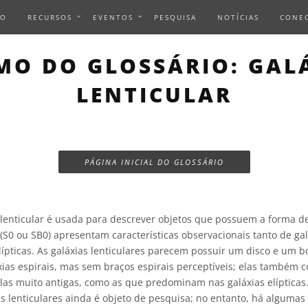
IO
RECURSOS
EVENTOS
PESQUISA
NOTÍCIAS
CONE
MO DO GLOSSÁRIO: GAL
LENTICULAR
PÁGINA INICIAL DO GLOSSÁRIO
lenticular é usada para descrever objetos que possuem a forma d
 (S0 ou SB0) apresentam características observacionais tanto de gal
lípticas. As galáxias lenticulares parecem possuir um disco e um bo
ias espirais, mas sem braços espirais perceptíveis; elas também 
las muito antigas, como as que predominam nas galáxias elípticas
s lenticulares ainda é objeto de pesquisa; no entanto, há algumas