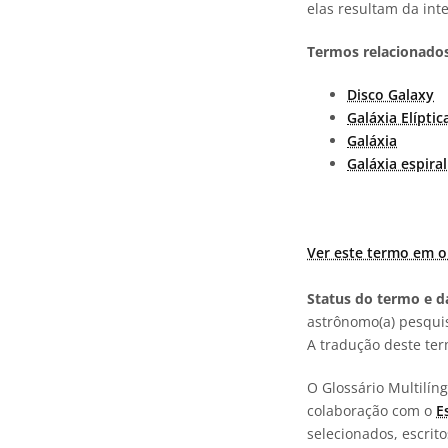
elas resultam da inte
Termos relacionados
Disco Galaxy
Galáxia Elíptic
Galáxia
Galáxia espiral
Ver este termo em o
Status do termo e da
astrônomo(a) pesquis
A tradução deste te
O Glossário Multilí
colaboração com o
E
selecionados, escrit