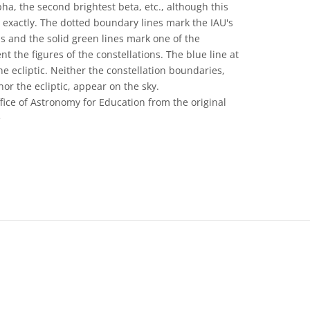
pha, the second brightest beta, etc., although this
 exactly. The dotted boundary lines mark the IAU's
s and the solid green lines mark one of the
 the figures of the constellations. The blue line at
e ecliptic. Neither the constellation boundaries,
 nor the ecliptic, appear on the sky.
ice of Astronomy for Education from the original
e
e Commons Attribution 4.0 International (CC BY 4.0) ícones