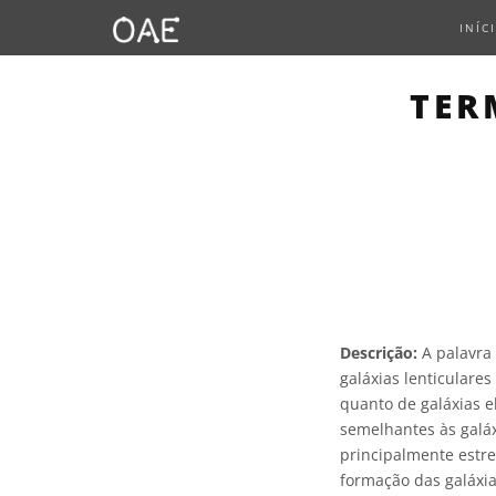
INÍC
TER
Descrição:
A palavra 
galáxias lenticulares
quanto de galáxias e
semelhantes às galáx
principalmente estre
formação das galáxia