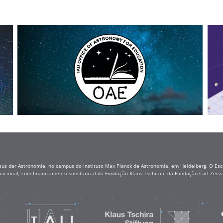
aus der Astronomie, no campus do Instituto Max Planck de Astronomia, em Heidelberg. O Escr
nacional, com financiamento substancial da Fundação Klaus Tschira e da Fundação Carl Zei