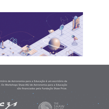
itório de Astronomia para a Educação é um escritório da
ss. Os Workshops Shaw-IAU de Astronomia para a Educação
são financiados pela Fundação Shaw Prize.