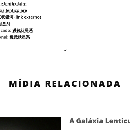
e lenticulaire
ia lenticolare
銀河 (link externo)
형은하
icado:
透镜状星系
onal:
透鏡狀星系
MÍDIA RELACIONADA
A Galáxia Lentic