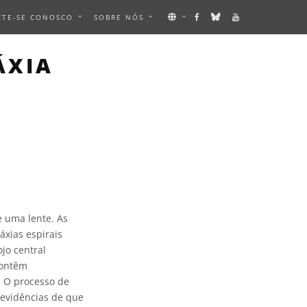
CTE-SE CONOSCO
SOBRE NÓS
ÁXIA
e uma lente. As
áxias espirais
jo central
contêm
. O processo de
 evidências de que