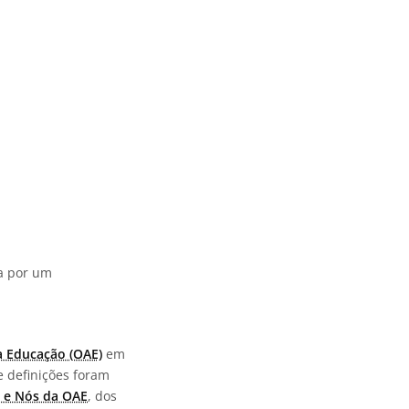
da por um
a Educação (OAE)
em
e definições foram
 e Nós da OAE
, dos