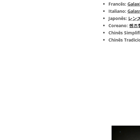
Francês:
Galaxi
Italiano:
Galass
Japonês:
レンズ状
Coreano:
렌즈
Chinês Simplif
Chinês Tradici