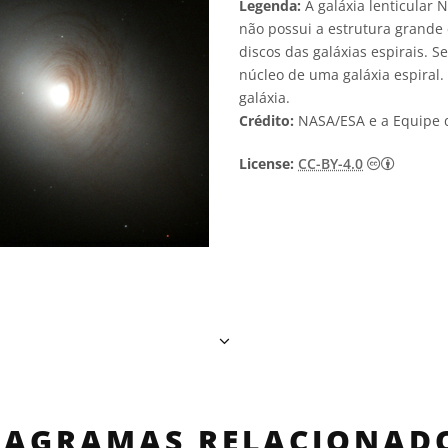
Legenda:
A galáxia lenticular 
não possui a estrutura grande
discos das galáxias espirais. 
núcleo de uma galáxia espiral.
galáxia.
Crédito:
NASA/ESA e a Equipe 
Creativ
License:
CC-BY-4.0
IAGRAMAS RELACIONAD