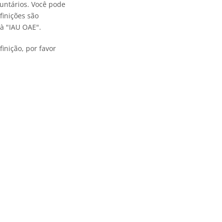
untários. Você pode
finições são
à "IAU OAE".
inição, por favor