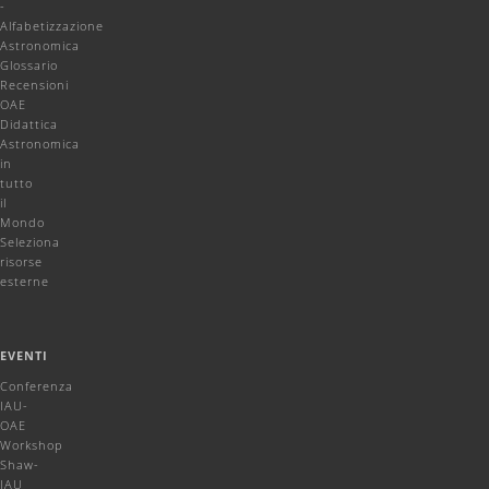
-
Alfabetizzazione
Astronomica
Glossario
Recensioni
OAE
Didattica
Astronomica
in
tutto
il
Mondo
Seleziona
risorse
esterne
EVENTI
Conferenza
IAU-
OAE
Workshop
Shaw-
IAU