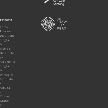
RISORSE
Cerca
Risorse
Didattiche
Sfoglia
le
Risorse
Didattiche
per
Argomento
Sfoglia
le
Immagini
AstroEdu
-
Attività
in
Classe
Grandi
Idee