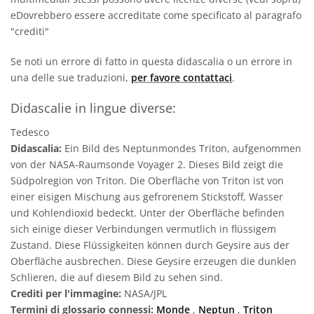
eDovrebbero essere accreditate come specificato al paragrafo
"crediti"
Se noti un errore di fatto in questa didascalia o un errore in
una delle sue traduzioni,
per favore contattaci
.
Didascalie in lingue diverse:
Tedesco
Didascalia:
Ein Bild des Neptunmondes Triton, aufgenommen
von der NASA-Raumsonde Voyager 2. Dieses Bild zeigt die
Südpolregion von Triton. Die Oberfläche von Triton ist von
einer eisigen Mischung aus gefrorenem Stickstoff, Wasser
und Kohlendioxid bedeckt. Unter der Oberfläche befinden
sich einige dieser Verbindungen vermutlich in flüssigem
Zustand. Diese Flüssigkeiten können durch Geysire aus der
Oberfläche ausbrechen. Diese Geysire erzeugen die dunklen
Schlieren, die auf diesem Bild zu sehen sind.
Crediti per l'immagine:
NASA/JPL
Termini di glossario connessi:
Monde
,
Neptun
,
Triton