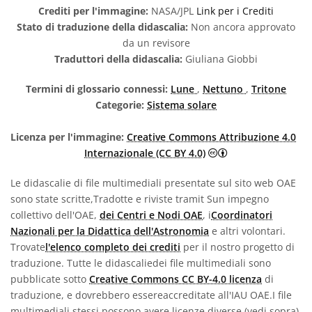
Crediti per l'immagine:
NASA/JPL
Link per i Crediti
Stato di traduzione della didascalia:
Non ancora approvato
da un revisore
Traduttori della didascalia:
Giuliana Giobbi
Termini di glossario connessi:
Lune
,
Nettuno
,
Tritone
Categorie:
Sistema solare
Licenza per l'immagine:
Creative Commons Attribuzione 4.0
Creative Commons 
Internazionale (CC BY 4.0)
Le didascalie di file multimediali presentate sul sito web OAE
sono state scritte,Tradotte e riviste tramit Sun impegno
collettivo dell'OAE,
dei Centri e Nodi OAE
, i
Coordinatori
Nazionali per la Didattica dell'Astronomia
e altri volontari.
Trovate
l'elenco completo dei crediti
per il nostro progetto di
traduzione. Tutte le didascaliedei file multimediali sono
pubblicate sotto
Creative Commons CC BY-4.0 licenza
di
traduzione, e dovrebbero essereaccreditate all'IAU OAE.I file
multimediali stessi possono avere licenze diverse (vedi sopra)