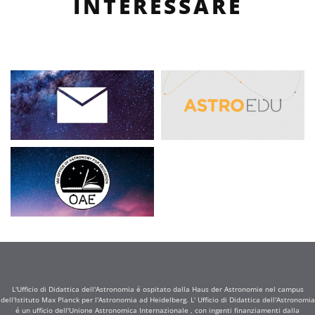
INTERESSARE
L'Ufficio di Didattica dell'Astronomia é ospitato dalla Haus der Astronomie nel campus
dell'Istituto Max Planck per l'Astronomia ad Heidelberg. L' Ufficio di Didattica dell'Astronomia
é un ufficio dell'Unione Astronomica Internazionale , con ingenti finanziamenti dalla