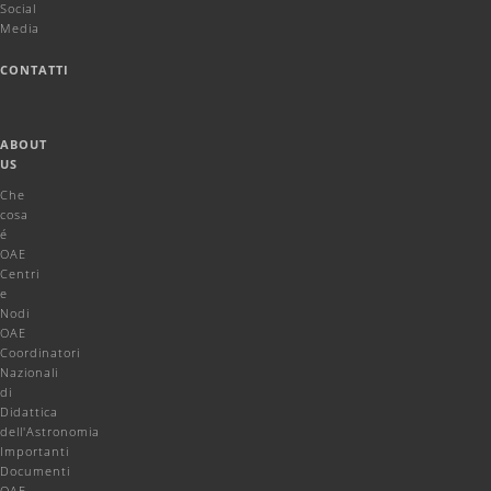
Social
Media
CONTATTI
ABOUT
US
Che
cosa
é
OAE
Centri
e
Nodi
OAE
Coordinatori
Nazionali
di
Didattica
dell'Astronomia
Importanti
Documenti
OAE