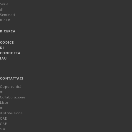
Serie
di
Seminati
ICAER
RICERCA
CODICE
DI
CONDOTTA
IAU
CONTATTACI
Opportunità
di
Collaborazione
Liste
di
distribuzione
OAE
OAE
sui