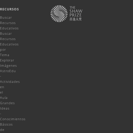
RECURSOS
Buscar
Recursos
Educativos
Buscar
Recursos
Educativos
por
Tema
Explorar
Imágenes
AstroEdu
-
Actividades
en
el
Aula
Grandes
Ideas
-
Conocimientos
Básicos
de