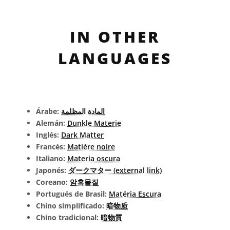
IN OTHER
LANGUAGES
Árabe:
المادة المظلمة
Alemán:
Dunkle Materie
Inglés:
Dark Matter
Francés:
Matière noire
Italiano:
Materia oscura
Japonés:
ダークマター (external link)
Coreano:
암흑물질
Portugués de Brasil:
Matéria Escura
Chino simplificado:
暗物质
Chino tradicional:
暗物質