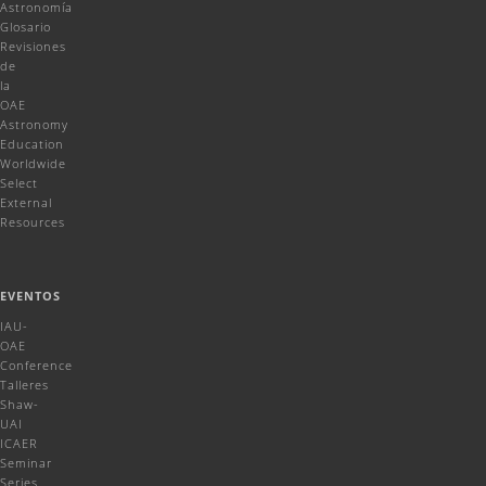
Astronomía
Glosario
Revisiones
de
la
OAE
Astronomy
Education
Worldwide
Select
External
Resources
EVENTOS
IAU-
OAE
Conference
Talleres
Shaw-
UAI
ICAER
Seminar
Series