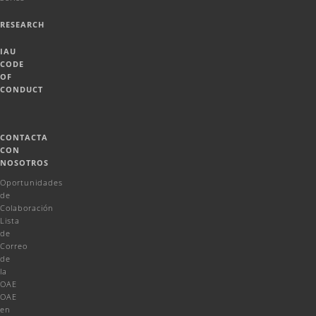
RESEARCH
IAU
CODE
OF
CONDUCT
CONTACTA
CON
NOSOTROS
Oportunidades
de
Colaboración
Lista
de
Correo
de
la
OAE
OAE
en