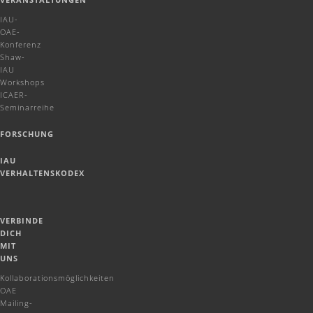
IAU-
OAE-
Konferenz
Shaw-
IAU
Workshops
ICAER-
Seminarreihe
FORSCHUNG
IAU
VERHALTENSKODEX
VERBINDE
DICH
MIT
UNS
Kollaborationsmöglichkeiten
OAE
Mailing-