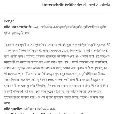
Unterschrift-Prüfende:
Ahmed Abulwfa
Bengali
Bildunterschrift:
২০২১ আইএইউ ওএইঅ্যাস্ট্রোফটোগ্রাফি প্রতিযোগিতায় তৃতীয়
স্থান, ধূমকেতু বিভাগে।
২০২০ সালের জুলাই মাসে স্লোভাকিয়া থেকে তোলা এই সুন্দর এবং কাব্যিক চিত্রটি ধূমকেতু সি/
২০২০ এফ৩ (নিওয়াইজ) ক্যাপচার করে। ধূমকেতুর লেজের দিক সূর্যের অবস্থান সম্পর্কে একটি
সূত্র প্রদান করে। অতীতে, আকাশে ধূমকেতুর আবির্ভাব শঙ্কা এবং এমনকি যারা এই বস্তুগুলি
আসলে কী তা জানত না তাদের কাছ থেকে ভয়ও হতে পারে। সতর্ক পর্যবেক্ষণ এবং পদার্থবিদ্যা,
রসায়ন এবং ভূতত্ত্ব থেকে জ্ঞানের প্রয়োগের মাধ্যমে, আমরা এখন বুঝতে পারি যে ধূমকেতু হল
সৌরজগতের প্রথম দিন থেকে অবশিষ্ট বস্তু। ধূমকেতুর সবচেয়ে স্বতন্ত্র বৈশিষ্ট্য হল নীলাভ
আয়ন (গ্যাস) লেজ এবং সাদা ধূলিকণার লেজ, যা লক্ষ লক্ষ কিলোমিটার পর্যন্ত বিস্তৃত হতে
পারে। এই স্বাতন্ত্র্যসূচক বৈশিষ্ট্যগুলি, বিজ্ঞানের বোঝার সাথে একত্রে সাহায্যবিহীন চোখ দিয়ে
সহজেই পর্যবেক্ষণ করা যায়, এখন আর ভয়ের কারণ নয়, বরং তারা আমাদের সৌরজগতের
ইতিহাস বুঝতে সাহায্য করে এবং এই ছবিতে চিত্রিত হিসাবে বিস্ময়, আনন্দ এবং মনন নিয়ে
আসে .
Bildquelle:
রবার্ট বারসা /আইএইউ ওএই