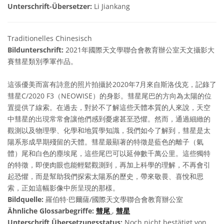
Unterschrift-Übersetzer:
Li Jiankang
Traditionelles Chinesisch
Bildunterschrift:
2021年國際天文學聯合會教育辦公室天文攝影大
賽彗星類別季軍作品。
這張優美而富有詩意的照片拍攝於2020年7月來自斯洛伐克，記錄了
彗星C/2020 F3（NEOWISE）的身影。彗星尾巴的方向為太陽的位
置提供了線索。在過去，對於不了解這些天體本質的人來說，天空
中彗星的出現常常會讓他們感到憂慮甚至恐懼。然而，通過細緻的
觀測以及物理學、化學和地質學知識，我們如今了解到，彗星是太
陽系形成早期殘留的天體。彗星最顯著的特徵是藍色的離子（氣
體）尾和白色的塵埃尾，這些尾巴可以延伸數千萬公里。這些獨特
的特徵，即便肉眼也能輕鬆觀測到，再加上科學的理解，不再會引
起恐懼，而是幫助我們探索太陽系的歷史，帶來敬畏、喜悅和思
索，正如這幅影像中所呈現的那樣。
Bildquelle:
羅伯特·巴爾薩/國際天文學聯合會教育辦公室
Ähnliche Glossarbegriffe:
彗尾
,
彗星
Unterschrift Übersetzungsstatus:
Noch nicht bestätigt von