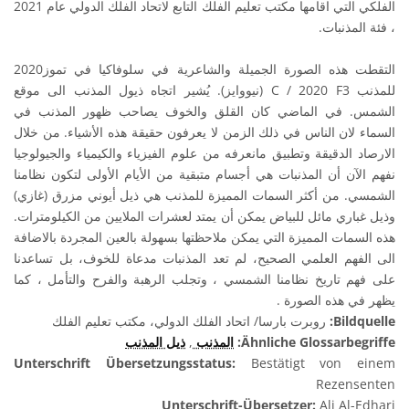
الفلكي التي اقامها مكتب تعليم الفلك التابع لاتحاد الفلك الدولي عام 2021
، فئة المذنبات.
التقطت هذه الصورة الجميلة والشاعرية في سلوفاكيا في تموز2020
للمذنب C / 2020 F3 (نيووايز). يُشير اتجاه ذيول المذنب الى موقع
الشمس. في الماضي كان القلق والخوف يصاحب ظهور المذنب في
السماء لان الناس في ذلك الزمن لا يعرفون حقيقة هذه الأشياء. من خلال
الارصاد الدقيقة وتطبيق مانعرفه من علوم الفيزياء والكيمياء والجيولوجيا
نفهم الآن أن المذنبات هي أجسام متبقية من الأيام الأولى لتكون نظامنا
الشمسي. من أكثر السمات المميزة للمذنب هي ذيل أيوني مزرق (غازي)
وذيل غباري مائل للبياض يمكن أن يمتد لعشرات الملايين من الكيلومترات.
هذه السمات المميزة التي يمكن ملاحظتها بسهولة بالعين المجردة بالاضافة
الى الفهم العلمي الصحيح، لم تعد المذنبات مدعاة للخوف، بل تساعدنا
على فهم تاريخ نظامنا الشمسي ، وتجلب الرهبة والفرح والتأمل ، كما
يظهر في هذه الصورة .
روبرت بارسا/ اتحاد الفلك الدولي، مكتب تعليم الفلك
Bildquelle:
ذيل المذنب
,
المذنب
Ähnliche Glossarbegriffe:
Unterschrift Übersetzungsstatus:
Bestätigt von einem
Rezensenten
Unterschrift-Übersetzer:
Ali Al-Edhari