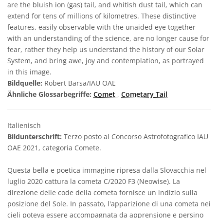
are the bluish ion (gas) tail, and whitish dust tail, which can
extend for tens of millions of kilometres. These distinctive
features, easily observable with the unaided eye together
with an understanding of the science, are no longer cause for
fear, rather they help us understand the history of our Solar
System, and bring awe, joy and contemplation, as portrayed
in this image.
Bildquelle:
Robert Barsa/IAU OAE
Ähnliche Glossarbegriffe:
Comet
,
Cometary Tail
Italienisch
Bildunterschrift:
Terzo posto al Concorso Astrofotografico IAU
OAE 2021, categoria Comete.
Questa bella e poetica immagine ripresa dalla Slovacchia nel
luglio 2020 cattura la cometa C/2020 F3 (Neowise). La
direzione delle code della cometa fornisce un indizio sulla
posizione del Sole. In passato, l'apparizione di una cometa nei
cieli poteva essere accompagnata da apprensione e persino