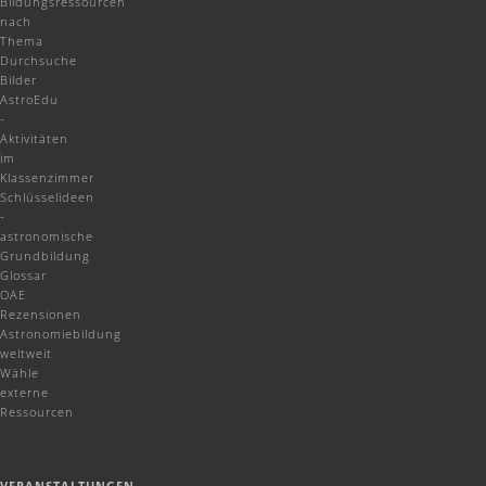
Bildungsressourcen
nach
Thema
Durchsuche
Bilder
AstroEdu
-
Aktivitäten
im
Klassenzimmer
Schlüsselideen
-
astronomische
Grundbildung
Glossar
OAE
Rezensionen
Astronomiebildung
weltweit
Wähle
externe
Ressourcen
VERANSTALTUNGEN