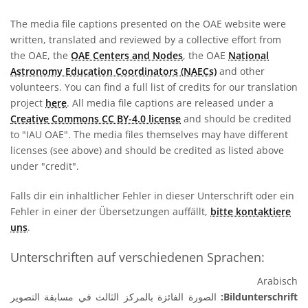
The media file captions presented on the OAE website were
written, translated and reviewed by a collective effort from
the OAE, the
OAE Centers and Nodes
, the OAE
National
Astronomy Education Coordinators (NAECs)
and other
volunteers. You can find a full list of credits for our translation
project
here
. All media file captions are released under a
Creative Commons CC BY-4.0 license
and should be credited
to "IAU OAE". The media files themselves may have different
licenses (see above) and should be credited as listed above
under "credit".
Falls dir ein inhaltlicher Fehler in dieser Unterschrift oder ein
Fehler in einer der Übersetzungen auffällt,
bitte kontaktiere
uns
.
Unterschriften auf verschiedenen Sprachen:
Arabisch
الصورة الفائزة بالمركز الثالث في مسابقة التصوير
Bildunterschrift: