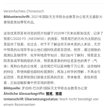
Vereinfachtes Chinesisch
Bildunterschrift:
2021年国际天文学联合会教育办公室天文摄影大
赛彗星类别季军作品。
这张优美而富有诗意的照片拍摄于2020年7月来自斯洛伐克，记录了
彗星C/2020 F3（NEOWISE）的身影。彗星尾巴的方向为太阳的位
置提供了线索。在过去，对于不了解这些天体本质的人来说，天空
中彗星的出现常常会让他们感到忧虑甚至恐惧。然而，通过细致的
观测以及物理学、化学和地质学知识，我们如今了解到，彗星是太
阳系形成早期残留的天体。彗星最显著的特征是蓝色的离子（气
体）尾和白色的尘埃尾，这些尾巴可以延伸数千万公里。这些独特
的特征，即便肉眼也能轻松观测到，再加上科学的理解，不再会引
起恐惧，而是帮助我们探索太阳系的历史，带来敬畏、喜悦和思
索，正如这幅影像中所呈现的那样。
Bildquelle:
罗伯特·巴尔萨/国际天文学联合会教育办公室
Ähnliche Glossarbegriffe:
彗尾
,
彗星
Unterschrift Übersetzungsstatus:
Noch nicht bestätigt von
einem Rezensenten