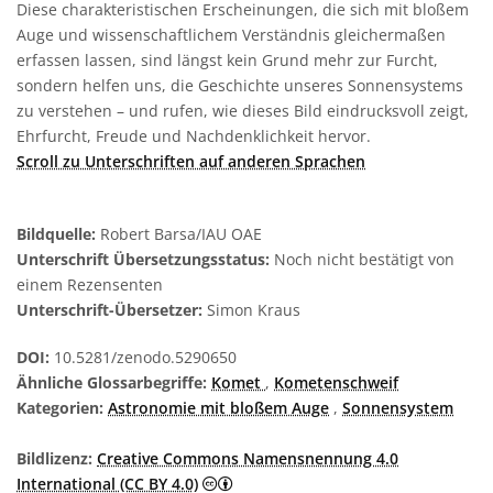
Diese charakteristischen Erscheinungen, die sich mit bloßem
Auge und wissenschaftlichem Verständnis gleichermaßen
erfassen lassen, sind längst kein Grund mehr zur Furcht,
sondern helfen uns, die Geschichte unseres Sonnensystems
zu verstehen – und rufen, wie dieses Bild eindrucksvoll zeigt,
Ehrfurcht, Freude und Nachdenklichkeit hervor.
Scroll zu Unterschriften auf anderen Sprachen
Bildquelle:
Robert Barsa/IAU OAE
Unterschrift Übersetzungsstatus:
Noch nicht bestätigt von
einem Rezensenten
Unterschrift-Übersetzer:
Simon Kraus
DOI:
10.5281/zenodo.5290650
Ähnliche Glossarbegriffe:
Komet
,
Kometenschweif
Kategorien:
Astronomie mit bloßem Auge
,
Sonnensystem
Bildlizenz:
Creative Commons Namensnennung 4.0
Creative Commons Namensnennung 4
International (CC BY 4.0)