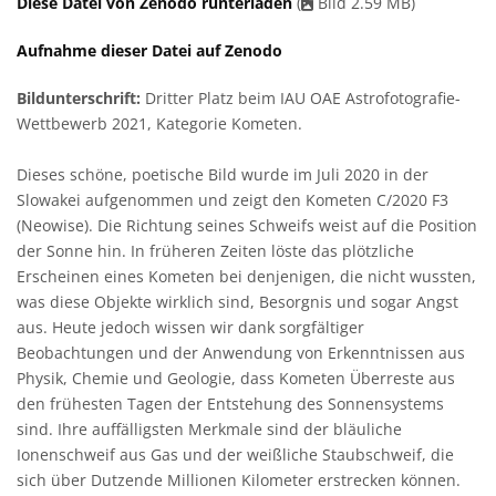
Diese Datei von Zenodo runterladen
(
Bild 2.59 MB)
Aufnahme dieser Datei auf Zenodo
Bildunterschrift:
Dritter Platz beim IAU OAE Astrofotografie-
Wettbewerb 2021, Kategorie Kometen.
Dieses schöne, poetische Bild wurde im Juli 2020 in der
Slowakei aufgenommen und zeigt den Kometen C/2020 F3
(Neowise). Die Richtung seines Schweifs weist auf die Position
der Sonne hin. In früheren Zeiten löste das plötzliche
Erscheinen eines Kometen bei denjenigen, die nicht wussten,
was diese Objekte wirklich sind, Besorgnis und sogar Angst
aus. Heute jedoch wissen wir dank sorgfältiger
Beobachtungen und der Anwendung von Erkenntnissen aus
Physik, Chemie und Geologie, dass Kometen Überreste aus
den frühesten Tagen der Entstehung des Sonnensystems
sind. Ihre auffälligsten Merkmale sind der bläuliche
Ionenschweif aus Gas und der weißliche Staubschweif, die
sich über Dutzende Millionen Kilometer erstrecken können.