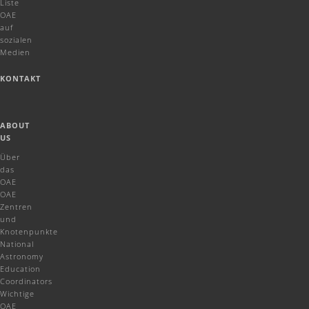
Liste
OAE
auf
sozialen
Medien
KONTAKT
ABOUT
US
Über
das
OAE
OAE
Zentren
und
Knotenpunkte
National
Astronomy
Education
Coordinators
Wichtige
OAE