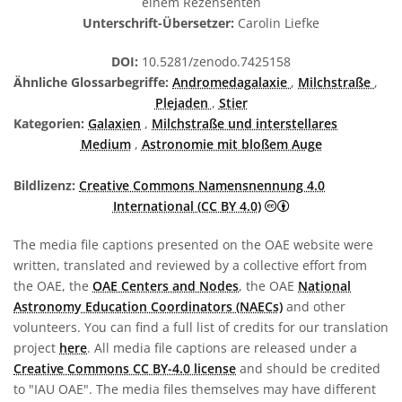
einem Rezensenten
Unterschrift-Übersetzer:
Carolin Liefke
DOI:
10.5281/zenodo.7425158
Ähnliche Glossarbegriffe:
Andromedagalaxie
,
Milchstraße
,
Plejaden
,
Stier
Kategorien:
Galaxien
,
Milchstraße und interstellares
Medium
,
Astronomie mit bloßem Auge
Bildlizenz:
Creative Commons Namensnennung 4.0
Creative Commons 
International (CC BY 4.0)
The media file captions presented on the OAE website were
written, translated and reviewed by a collective effort from
the OAE, the
OAE Centers and Nodes
, the OAE
National
Astronomy Education Coordinators (NAECs)
and other
volunteers. You can find a full list of credits for our translation
project
here
. All media file captions are released under a
Creative Commons CC BY-4.0 license
and should be credited
to "IAU OAE". The media files themselves may have different