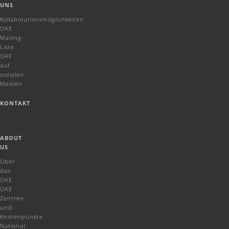
UNS
Kollaborationsmöglichkeiten
OAE
Mailing-
Liste
OAE
auf
sozialen
Medien
KONTAKT
ABOUT
US
Über
das
OAE
OAE
Zentren
und
Knotenpunkte
National