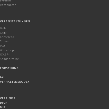
externe
Ressourcen
VERANSTALTUNGEN
IAU-
OAE-
Konferenz
Shaw-
IAU
Workshops
ICAER-
Seminarreihe
FORSCHUNG
IAU
VERHALTENSKODEX
VERBINDE
DICH
MIT