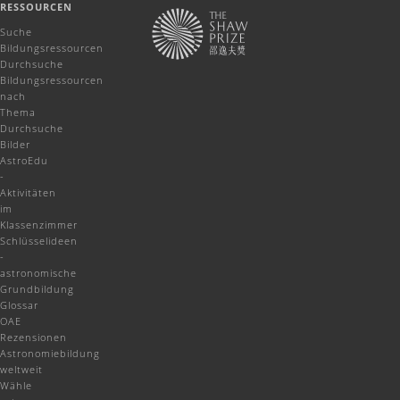
RESSOURCEN
Suche
Bildungsressourcen
Durchsuche
Bildungsressourcen
nach
Thema
Durchsuche
Bilder
AstroEdu
-
Aktivitäten
im
Klassenzimmer
Schlüsselideen
-
astronomische
Grundbildung
Glossar
OAE
Rezensionen
Astronomiebildung
weltweit
Wähle