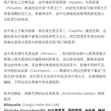
猎户座右上方树冠处，金牛座的毕宿星团（Hyades）与昴星团
（Pleiades）构成传说中的"天界之门"，此处恰为黄道与银河两大天
球基准圈的交汇点。希腊神话中，金牛化身喻指宙斯诱拐腓尼基公
主欧罗巴的传说。
金牛座上方银河弧缘，御夫座主星五车二（Capella）粲然生辉。这
颗恒星在印度教中被视为创世神梵天之心，而巴西博罗罗原住民则
将御夫座部分星群与邻座恒星共组"凯门鳄星座"。
金牛座右侧可见英仙座（Perseus），其内的英仙座h+χ双星团被古
希腊人视为英雄珀尔修斯神剑的寒光。这位斩杀海怪、解救安德洛
墨达的传奇人物，其故事经奥维德史诗流传至今。影像中同样可见
呈W形的仙后座（Cassiopeia）——希腊诗人阿拉托斯笔下象征"天
国之钥"的星群，在印度天文传统中对应莎米什塔公主，在泰国喻指
蝙蝠，于阿拉伯古星象中则化身骆驼。
林木间隙处，肉眼可辨的仙女座星系（Andromeda Galaxy）静静
悬浮。
Bildquelle:
Giorgia Hofer/IAU OAE
Ähnliche Glossarbegriffe:
仙女座星系
,
昴宿星团
,
金牛座
,
银河