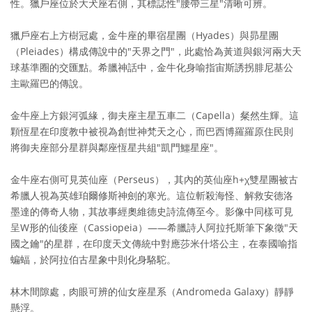
性。獵戶座位於大犬座右側，其標誌性"腰帶三星"清晰可辨。
獵戶座右上方樹冠處，金牛座的畢宿星團（Hyades）與昴星團
（Pleiades）構成傳說中的"天界之門"，此處恰為黃道與銀河兩大天
球基準圈的交匯點。希臘神話中，金牛化身喻指宙斯誘拐腓尼基公
主歐羅巴的傳說。
金牛座上方銀河弧緣，御夫座主星五車二（Capella）粲然生輝。這
顆恆星在印度教中被視為創世神梵天之心，而巴西博羅羅原住民則
將御夫座部分星群與鄰座恆星共組"凱門鱷星座"。
金牛座右側可見英仙座（Perseus），其內的英仙座h+χ雙星團被古
希臘人視為英雄珀爾修斯神劍的寒光。這位斬殺海怪、解救安德洛
墨達的傳奇人物，其故事經奧維德史詩流傳至今。影像中同樣可見
呈W形的仙後座（Cassiopeia）——希臘詩人阿拉托斯筆下象徵"天
國之鑰"的星群，在印度天文傳統中對應莎米什塔公主，在泰國喻指
蝙蝠，於阿拉伯古星象中則化身駱駝。
林木間隙處，肉眼可辨的仙女座星系（Andromeda Galaxy）靜靜
懸浮。