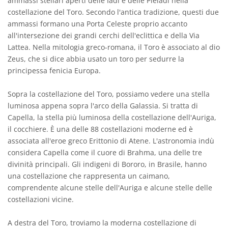
ammassi stellari aperti delle Iadi e delle Pleiadi nella
costellazione del Toro. Secondo l'antica tradizione, questi due
ammassi formano una Porta Celeste proprio accanto
all'intersezione dei grandi cerchi dell'eclittica e della Via
Lattea. Nella mitologia greco-romana, il Toro è associato al dio
Zeus, che si dice abbia usato un toro per sedurre la
principessa fenicia Europa.
Sopra la costellazione del Toro, possiamo vedere una stella
luminosa appena sopra l'arco della Galassia. Si tratta di
Capella, la stella più luminosa della costellazione dell'Auriga,
il cocchiere. È una delle 88 costellazioni moderne ed è
associata all'eroe greco Erittonio di Atene. L'astronomia indù
considera Capella come il cuore di Brahma, una delle tre
divinità principali. Gli indigeni di Bororo, in Brasile, hanno
una costellazione che rappresenta un caimano,
comprendente alcune stelle dell'Auriga e alcune stelle delle
costellazioni vicine.
A destra del Toro, troviamo la moderna costellazione di