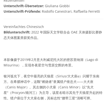
Rezensenten
Unterschrift-Übersetzer:
Giuliana Giobbi
Unterschrift-Prüfende:
Rodolfo Canestrari, Raffaella Ferretti
Vereinfachtes Chinesisch
Bildunterschrift:
2022 年国际天文学联合会 OAE 天体摄影比赛静
态天体图案类获奖作品。
本影像摄于2019年2月意大利威尼托大区的密苏里纳湖（Lago di
Misurina），呈现冬夜星空与雪原交辉的奇景。
银河弧光下，夜空中最亮的天狼星（Sirius/大犬座α）闪耀于东南
方。在希腊神话中，这颗"燃烧者"隶属猎户座忠犬——大犬座
（Canis Major）。其左侧的小犬座（Canis Minor）以"先犬
星"（Procyon/南河三）为主导，该星名暗示其先于天狼星升起的特
性。猎户座位于大犬座右侧，其标志性"腰带三星"清晰可辨。