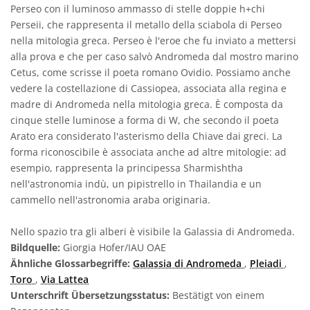
Perseo con il luminoso ammasso di stelle doppie h+chi
Perseii, che rappresenta il metallo della sciabola di Perseo
nella mitologia greca. Perseo è l'eroe che fu inviato a mettersi
alla prova e che per caso salvò Andromeda dal mostro marino
Cetus, come scrisse il poeta romano Ovidio. Possiamo anche
vedere la costellazione di Cassiopea, associata alla regina e
madre di Andromeda nella mitologia greca. È composta da
cinque stelle luminose a forma di W, che secondo il poeta
Arato era considerato l'asterismo della Chiave dai greci. La
forma riconoscibile è associata anche ad altre mitologie: ad
esempio, rappresenta la principessa Sharmishtha
nell'astronomia indù, un pipistrello in Thailandia e un
cammello nell'astronomia araba originaria.
Nello spazio tra gli alberi è visibile la Galassia di Andromeda.
Bildquelle:
Giorgia Hofer/IAU OAE
Ähnliche Glossarbegriffe:
Galassia di Andromeda
,
Pleiadi
,
Toro
,
Via Lattea
Unterschrift Übersetzungsstatus:
Bestätigt von einem