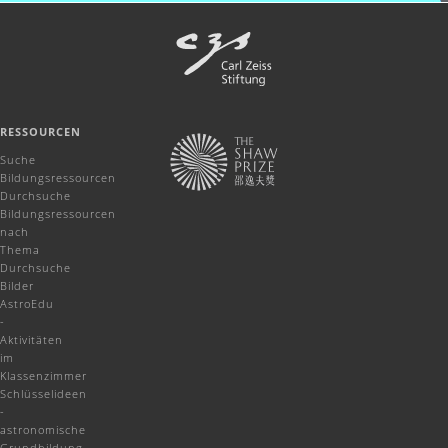
RESSOURCEN
Suche
Bildungsressourcen
Durchsuche
Bildungsressourcen
nach
Thema
Durchsuche
Bilder
AstroEdu
-
Aktivitäten
im
Klassenzimmer
Schlüsselideen
-
astronomische
Grundbildung