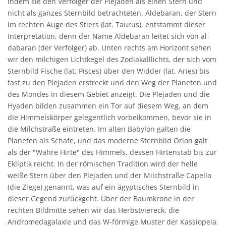
indem sie den Verfolger der Plejaden als einen Stern und
nicht als ganzes Sternbild betrachteten. Aldebaran, der Stern
im rechten Auge des Stiers (lat. Taurus), entstammt dieser
Interpretation, denn der Name Aldebaran leitet sich von al-
dabaran (der Verfolger) ab. Unten rechts am Horizont sehen
wir den milchigen Lichtkegel des Zodiakalllichts, der sich vom
Sternbild Fische (lat. Pisces) über den Widder (lat. Aries) bis
fast zu den Plejaden erstreckt und den Weg der Planeten und
des Mondes in diesem Gebiet anzeigt. Die Plejaden und die
Hyaden bilden zusammen ein Tor auf diesem Weg, an dem
die Himmelskörper gelegentlich vorbeikommen, bevor sie in
die Milchstraße eintreten. Im alten Babylon galten die
Planeten als Schafe, und das moderne Sternbild Orion galt
als der "Wahre Hirte" des Himmels, dessen Hirtenstab bis zur
Ekliptik reicht. In der römischen Tradition wird der helle
weiße Stern über den Plejaden und der Milchstraße Capella
(die Ziege) genannt, was auf ein ägyptisches Sternbild in
dieser Gegend zurückgeht. Über der Baumkrone in der
rechten Bildmitte sehen wir das Herbstviereck, die
Andromedagalaxie und das W-förmige Muster der Kassiopeia.