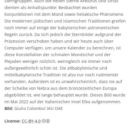
Sterngruppen. Auch die hellen Sterne Arkturus und Sirius
dienten als Anhaltspunkte: Beobachtet wurden
Konjunktionen mit dem Mond sowie heliakische Phänomene.
Die modernen jüdischen und islamischen Traditionen greifen
noch immer auf einige der babylonischen astronomischen
Regeln zurück. Da sich jedoch die Sternbilder aufgrund der
Präzession verschoben haben und wir heute auch über
Computer verfügen, um unsere Kalender zu berechnen, ist
diese Konstellation der schmalen Mondsichel und der
Plejaden weniger nützlich, wenngleich sie immer noch
außergewöhnlich schön ist. Die altbabylonische und
mittelbabylonische Tradition ist also nur noch rudimentär
vorhanden. Außerdem ist es unwahrscheinlich, dass sie auf
der Scheibe von Nebra aus dem bronzezeitlichen Europa
abgebildet ist, wie lange behauptet wurde. Dieses Bild wurde
im Mai 2022 auf der italienischen Insel Elba aufgenommen.
Bild:
Giulio Colombo/ IAU OAE
Creative Commons Namensnennung 4.0 In
License:
CC-BY-4.0