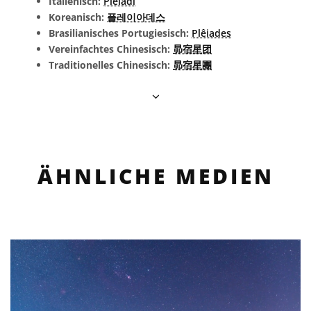
Italienisch:
Pleiadi
Koreanisch:
플레이아데스
Brasilianisches Portugiesisch:
Plêiades
Vereinfachtes Chinesisch:
昴宿星团
Traditionelles Chinesisch:
昴宿星團
ÄHNLICHE MEDIEN