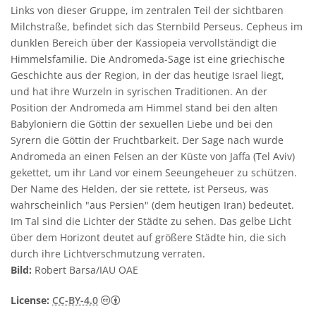
Links von dieser Gruppe, im zentralen Teil der sichtbaren
Milchstraße, befindet sich das Sternbild Perseus. Cepheus im
dunklen Bereich über der Kassiopeia vervollständigt die
Himmelsfamilie. Die Andromeda-Sage ist eine griechische
Geschichte aus der Region, in der das heutige Israel liegt,
und hat ihre Wurzeln in syrischen Traditionen. An der
Position der Andromeda am Himmel stand bei den alten
Babyloniern die Göttin der sexuellen Liebe und bei den
Syrern die Göttin der Fruchtbarkeit. Der Sage nach wurde
Andromeda an einen Felsen an der Küste von Jaffa (Tel Aviv)
gekettet, um ihr Land vor einem Seeungeheuer zu schützen.
Der Name des Helden, der sie rettete, ist Perseus, was
wahrscheinlich "aus Persien" (dem heutigen Iran) bedeutet.
Im Tal sind die Lichter der Städte zu sehen. Das gelbe Licht
über dem Horizont deutet auf größere Städte hin, die sich
durch ihre Lichtverschmutzung verraten.
Bild:
Robert Barsa/IAU OAE
Creative Commons Namensnennung 4.0 In
License:
CC-BY-4.0