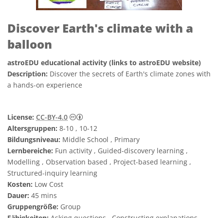
Discover Earth's climate with a
balloon
astroEDU educational activity (links to astroEDU website)
Description:
Discover the secrets of Earth's climate zones with
a hands-on experience
Creative Commons Namensnennung 4.0 In
License:
CC-BY-4.0
Altersgruppen:
8-10 , 10-12
Bildungsniveau:
Middle School , Primary
Lernbereiche:
Fun activity , Guided-discovery learning ,
Modelling , Observation based , Project-based learning ,
Structured-inquiry learning
Kosten:
Low Cost
Dauer:
45 mins
Gruppengröße:
Group
Fähigkeiten:
Asking questions , Constructing explanations ,