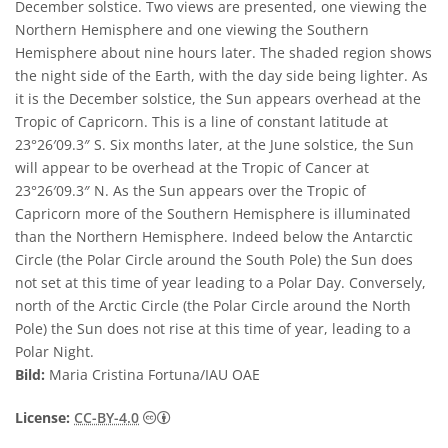
December solstice. Two views are presented, one viewing the
Northern Hemisphere and one viewing the Southern
Hemisphere about nine hours later. The shaded region shows
the night side of the Earth, with the day side being lighter. As
it is the December solstice, the Sun appears overhead at the
Tropic of Capricorn. This is a line of constant latitude at
23°26′09.3″ S. Six months later, at the June solstice, the Sun
will appear to be overhead at the Tropic of Cancer at
23°26′09.3″ N. As the Sun appears over the Tropic of
Capricorn more of the Southern Hemisphere is illuminated
than the Northern Hemisphere. Indeed below the Antarctic
Circle (the Polar Circle around the South Pole) the Sun does
not set at this time of year leading to a Polar Day. Conversely,
north of the Arctic Circle (the Polar Circle around the North
Pole) the Sun does not rise at this time of year, leading to a
Polar Night.
Bild:
Maria Cristina Fortuna/IAU OAE
Creative Commons Namensnennung 4.0 In
License:
CC-BY-4.0