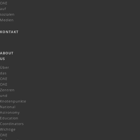
OAE
auf
sozialen
Medien
KONTAKT
ABOUT
US
Über
das
OAE
OAE
Zentren
und
Knotenpunkte
National
Astronomy
Education
Coordinators
Wichtige
OAE