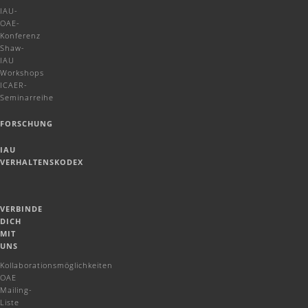
IAU-
OAE-
Konferenz
Shaw-
IAU
Workshops
ICAER-
Seminarreihe
FORSCHUNG
IAU
VERHALTENSKODEX
VERBINDE
DICH
MIT
UNS
Kollaborationsmöglichkeiten
OAE
Mailing-
Liste