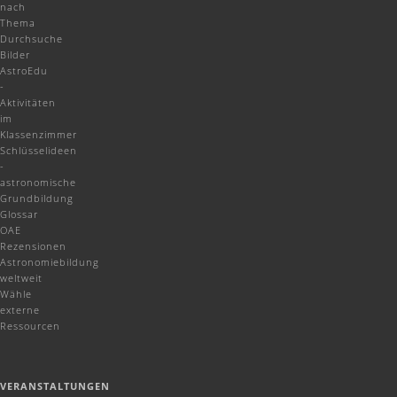
nach
Thema
Durchsuche
Bilder
AstroEdu
-
Aktivitäten
im
Klassenzimmer
Schlüsselideen
-
astronomische
Grundbildung
Glossar
OAE
Rezensionen
Astronomiebildung
weltweit
Wähle
externe
Ressourcen
VERANSTALTUNGEN