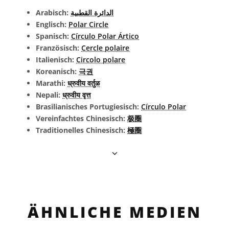
Arabisch:
الدائرة القطبية
Englisch:
Polar Circle
Spanisch:
Círculo Polar Ártico
Französisch:
Cercle polaire
Italienisch:
Circolo polare
Koreanisch:
극권
Marathi:
ध्रुवीय वर्तुळ
Nepali:
ध्रुवीय वृत्त
Brasilianisches Portugiesisch:
Círculo Polar
Vereinfachtes Chinesisch:
极圈
Traditionelles Chinesisch:
極圈
ÄHNLICHE MEDIEN