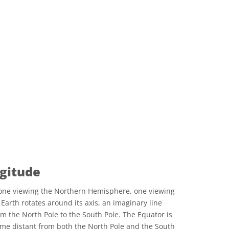
可协议 署名 4.0 国际 (CC BY 4.0) 图标
ngitude
 one viewing the Northern Hemisphere, one viewing
arth rotates around its axis, an imaginary line
m the North Pole to the South Pole. The Equator is
same distant from both the North Pole and the South