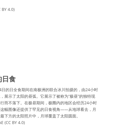
 BY 4.0)
可协议 署名 4.0 国际 (CC BY 4.0) 图标
的日食
月4日的日全食期间在南极洲的联合冰川拍摄的，由24小时
，展示了太阳的昼弧。它展示了被称为“极昼”的独特现
行而不落下。在极昼期间，极圈内的地区会经历24小时
。这幅图像还提供了罕见的日食视角——从地球看去，月
像最下方的太阳照片中，月球覆盖了太阳圆面。
E (CC BY 4.0)