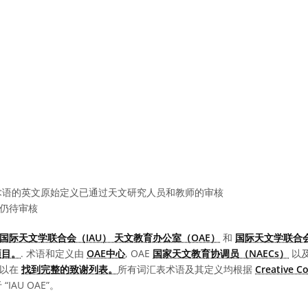
语的英文原始定义已通过天文研究人员和教师的审核
仍待审核
国际天文学联合会（IAU） 天文教育办公室（OAE）
和
国际天文学联合会
项目。
. 术语和定义由
OAE中心
, OAE
国家天文教育协调员（NAECs）
以
可以在
找到完整的致谢列表。
所有词汇表术语及其定义均根据
Creative 
IAU OAE”。