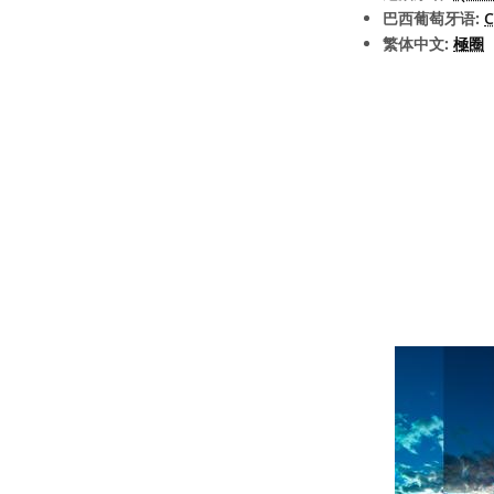
巴西葡萄牙语:
C
繁体中文:
極圈