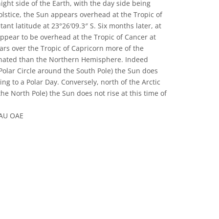
ght side of the Earth, with the day side being
solstice, the Sun appears overhead at the Tropic of
stant latitude at 23°26′09.3″ S. Six months later, at
 appear to be overhead at the Tropic of Cancer at
ars over the Tropic of Capricorn more of the
inated than the Northern Hemisphere. Indeed
 Polar Circle around the South Pole) the Sun does
ding to a Polar Day. Conversely, north of the Arctic
the North Pole) the Sun does not rise at this time of
IAU OAE
可协议 署名 4.0 国际 (CC BY 4.0) 图标