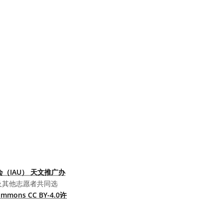
（IAU） 天文推广办
及其他志愿者共同选
Commons CC BY-4.0许