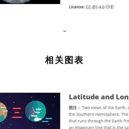
知识共享许
License:
CC-BY-4.0
相关图表
Latitude and Lo
图注：
Two views of the Earth,
the Southern Hemisphere. The E
that runs through the Earth fro
an imaginary line that is the 