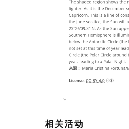
The shaded region shows the ni
lighter. As it is the December 
Capricorn. This is a line of con
the June solstice, the Sun will
23°26′09.3″ N. As the Sun appe
Southern Hemisphere is illum
below the Antarctic Circle (the
not set at this time of year lea
Circle (the Polar Circle around 
year, leading to a Polar Night.
来源：
Maria Cristina Fortuna/
知识共享许
License:
CC-BY-4.0
相关活动