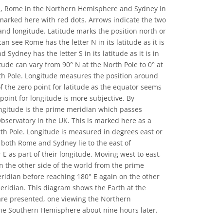
ies, Rome in the Northern Hemisphere and Sydney in
arked here with red dots. Arrows indicate the two
and longitude. Latitude marks the position north or
n see Rome has the letter N in its latitude as it is
Sydney has the letter S in its latitude as it is in
ude can vary from 90° N at the North Pole to 0° at
uth Pole. Longitude measures the position around
f the zero point for latitude as the equator seems
 point for longitude is more subjective. By
ongitude is the prime meridian which passes
servatory in the UK. This is marked here as a
orth Pole. Longitude is measured in degrees east or
 both Rome and Sydney lie to the east of
 E as part of their longitude. Moving west to east,
n the other side of the world from the prime
ridian before reaching 180° E again on the other
eridian. This diagram shows the Earth at the
are presented, one viewing the Northern
e Southern Hemisphere about nine hours later.