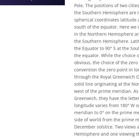
Pole. The positions of two cit
the Southern Hemisphere are m
spherical coordinates latitude 
south of the equator. Here we ca
in the Northern Hemisphere and 
the Southern Hemisphere. Latit
the Equator to 90° S at the So
the equator. While the choice o
obvious, the choice of the zero
convention the zero point in l
through the Royal Greenwich Ob
solid line originating at the N
west of the prime meridian. As
Greenwich, they have the letter
longitude varies from 180° W o
meridian to 0° on the prime me
side of world from the prime m
December solstice. Two views 
Hemisphere and one viewing th