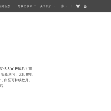
新闻动态
与我们联系
关于我们
′48.8″的极圈称为南
。极夜期间，太阳在地
时，白昼可持续数月。
后。