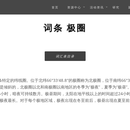
首页
资源中心
活动资讯
研究
词条 极圈
词汇表目录
定的纬线圈。位于北纬66°33′48.8″的极圈称为北极圈，位于南纬66°33
是倾斜的，北极圈以北和南极圈以南地区的冬季为“极夜”，夏季为“极昼”
4小时，暗夜可持续数月。极昼期间，太阳在地平线以上的时间超过24小
极夜最长。对于每个极地区域，极夜出现在冬至前后，极昼出现在夏至前