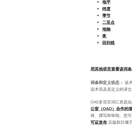
地平
纬度
季节
二至点
地轴
夜
回归线
用其他语言查看该词条
词条和定义状态：
该术
该术语及其定义的译文
OAE多语言词汇表是由
公室（OAO）合作的
择、撰写和审阅。您
可证发布
且版权归属于 “