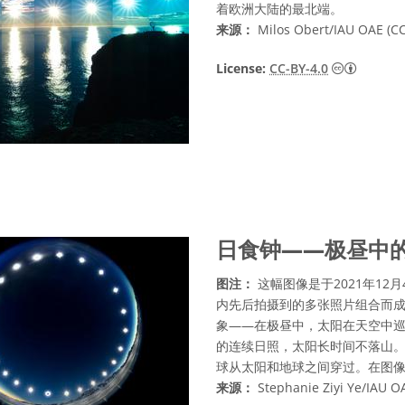
着欧洲大陆的最北端。
来源：
Milos Obert/IAU OAE (CC
知识共享许
License:
CC-BY-4.0
日食钟——极昼中
图注：
这幅图像是于2021年12
内先后拍摄到的多张照片组合而成
象——在极昼中，太阳在天空中巡
的连续日照，太阳长时间不落山
球从太阳和地球之间穿过。在图
来源：
Stephanie Ziyi Ye/IAU OA