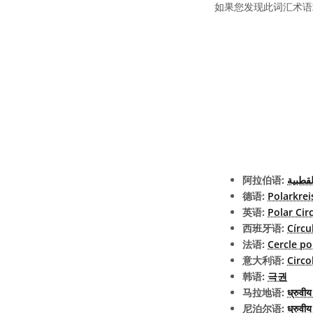
如果您发现此词汇术语
阿拉伯语:
لقطبية
德语:
Polarkrei
英语:
Polar Circ
西班牙语:
Círcu
法语:
Cercle po
意大利语:
Circo
韩语:
극권
马拉地语:
ध्रुवीय 
尼泊尔语:
ध्रुवीय 