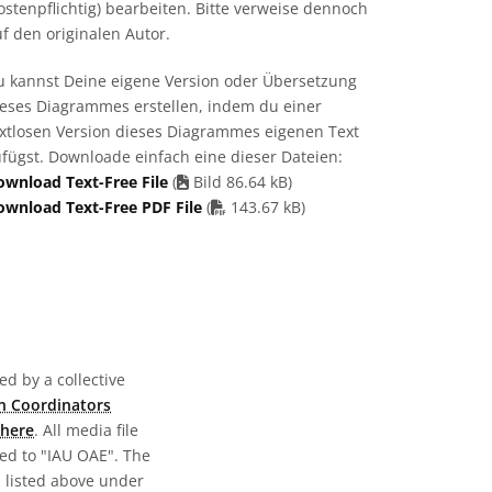
ostenpflichtig) bearbeiten. Bitte verweise dennoch
f den originalen Autor.
u kannst Deine eigene Version oder Übersetzung
ieses Diagrammes erstellen, indem du einer
extlosen Version dieses Diagrammes eigenen Text
fügst. Downloade einfach eine dieser Dateien:
ownload Text-Free File
(
Bild 86.64 kB)
PDF file
ownload Text-Free PDF File
(
143.67 kB)
d by a collective
n Coordinators
here
. All media file
ed to "IAU OAE". The
s listed above under