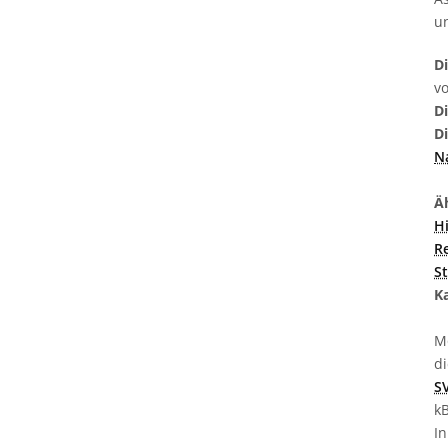
u
D
v
D
D
N
Äh
H
R
St
K
M
d
S
k
In