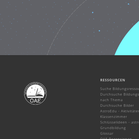
RESSOURCEN
Suche Bildungsresso
Durchsuche Bildungs
nach Thema
Durchsuche Bilder
AstroEdu - Aktivitäte
Klassenzimmer
Schlüsselideen - ast
Grundbildung
Glossar
OAE Rezensionen