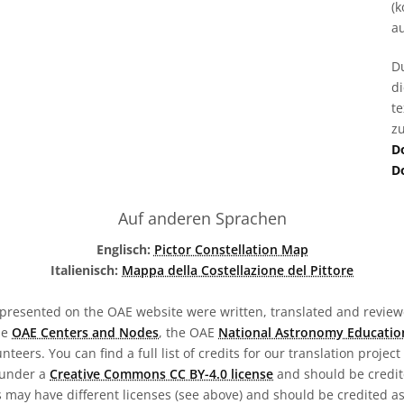
(k
au
D
d
t
zu
D
D
Auf anderen Sprachen
Englisch:
Pictor Constellation Map
Italienisch:
Mappa della Costellazione del Pittore
presented on the OAE website were written, translated and reviewe
he
OAE Centers and Nodes
, the OAE
National Astronomy Educatio
teers. You can find a full list of credits for our translation project
 under a
Creative Commons CC BY-4.0 license
and should be credit
 may have different licenses (see above) and should be credited a