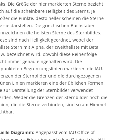
nks. Die Größe der hier markierten Sterne bezieht
ch auf die scheinbare Helligkeit des Sterns. Je
ößer die Punkte, desto heller scheinen die Sterne
e sie darstellen. Die griechischen Buchstaben
nnzeichnen die hellsten Sterne des Sternbildes.
ese sind nach Helligkeit geordnet, wobei der
llste Stern mit Alpha, der zweithellste mit Beta
sw. bezeichnet wird, obwohl diese Reihenfolge
icht immer genau eingehalten wird. Die
epunkteten Begrenzungslinien markieren die IAU-
renzen der Sternbilder und die durchgezogenen
rünen Linien markieren eine der üblichen Formen,
e zur Darstellung der Sternbilder verwendet
erden. Weder die Grenzen der Sternbilder noch die
nien, die die Sterne verbinden, sind so am Himmel
chtbar.
uelle Diagramm:
Angepasst vom IAU Office of
stronomy for Education nach dem Original der IAU