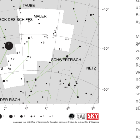
s
üb
Be
A
Ma
g
v
ge
R
wo
n
g
se
n
s
Di
D
A