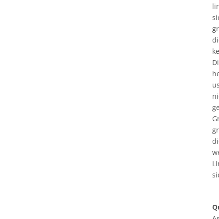
li
si
gr
di
ke
Di
he
u
n
g
G
g
di
w
Li
si
Q
A