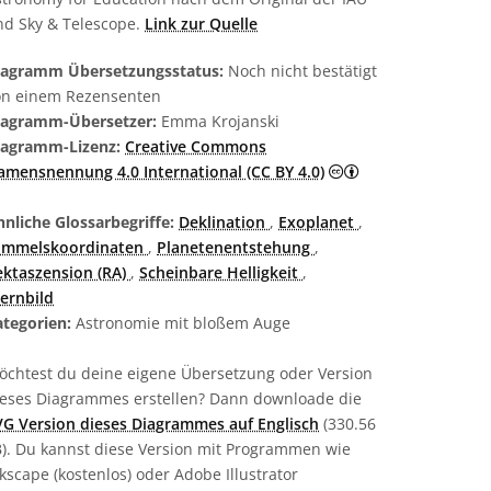
nd Sky & Telescope.
Link zur Quelle
iagramm Übersetzungsstatus:
Noch nicht bestätigt
on einem Rezensenten
iagramm-Übersetzer:
Emma Krojanski
iagramm-Lizenz:
Creative Commons
Creative Commons
amensnennung 4.0 International (CC BY 4.0)
nliche Glossarbegriffe:
Deklination
,
Exoplanet
,
immelskoordinaten
,
Planetenentstehung
,
ektaszension (RA)
,
Scheinbare Helligkeit
,
ernbild
ategorien:
Astronomie mit bloßem Auge
öchtest du deine eigene Übersetzung oder Version
ieses Diagrammes erstellen? Dann downloade die
VG Version dieses Diagrammes auf Englisch
(330.56
B). Du kannst diese Version mit Programmen wie
kscape (kostenlos) oder Adobe Illustrator