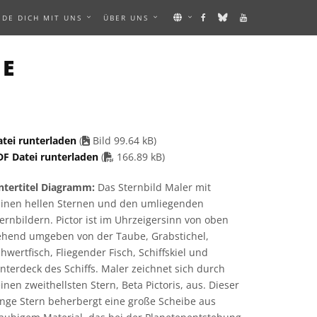
NDE DICH MIT UNS
ÜBER UNS
N IMAGE
TE
atei runterladen
(
Bild 99.64 kB)
PDF file
DF Datei runterladen
(
166.89 kB)
ntertitel Diagramm:
Das Sternbild Maler mit
einen hellen Sternen und den umliegenden
ernbildern. Pictor ist im Uhrzeigersinn von oben
ehend umgeben von der Taube, Grabstichel,
hwertfisch, Fliegender Fisch, Schiffskiel und
nterdeck des Schiffs. Maler zeichnet sich durch
inen zweithellsten Stern, Beta Pictoris, aus. Dieser
unge Stern beherbergt eine große Scheibe aus