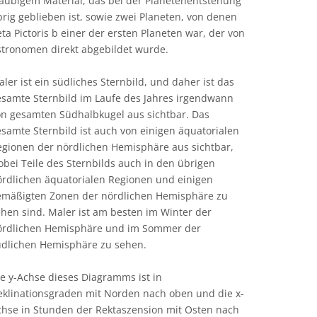
taubigem Material, das bei der Planetenentstehung
rig geblieben ist, sowie zwei Planeten, von denen
ta Pictoris b einer der ersten Planeten war, der von
stronomen direkt abgebildet wurde.
ler ist ein südliches Sternbild, und daher ist das
esamte Sternbild im Laufe des Jahres irgendwann
on gesamten Südhalbkugel aus sichtbar. Das
samte Sternbild ist auch von einigen äquatorialen
egionen der nördlichen Hemisphäre aus sichtbar,
bei Teile des Sternbilds auch in den übrigen
ördlichen äquatorialen Regionen und einigen
emäßigten Zonen der nördlichen Hemisphäre zu
hen sind. Maler ist am besten im Winter der
ördlichen Hemisphäre und im Sommer der
üdlichen Hemisphäre zu sehen.
e y-Achse dieses Diagramms ist in
eklinationsgraden mit Norden nach oben und die x-
chse in Stunden der Rektaszension mit Osten nach