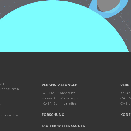
urcen
VERANSTALTUNGEN
VERB
ressourcen
IAU-OAE-Konferenz
Kolla
Shaw-IAU Workshops
OAE M
ICAER-Seminarreihe
OAE a
n im
FORSCHUNG
KONT
ronomische
IAU VERHALTENSKODEX